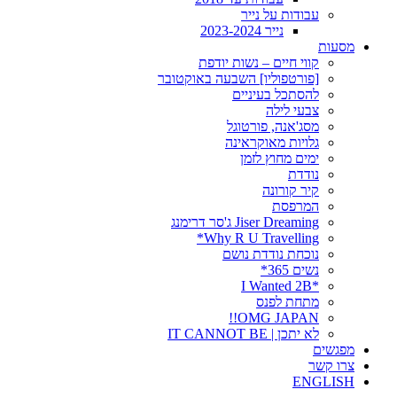
עבודות על נייר
נייר 2023-2024
מסעות
קווי חיים – נשות יודפת
[פורטפוליו] השבעה באוקטובר
להסתכל בעיניים
צבעי לילה
מסג'אנה, פורטוגל
גלויות מאוקראינה
ימים מחוץ לזמן
נודדת
קיר קורונה
המרפסת
Jiser Dreaming ג'סר דרימנג
Why R U Travelling*
נוכחת נודדת נושם
נשים 365*
*I Wanted 2B
מתחת לפנס
OMG JAPAN!!
לא יתכן | IT CANNOT BE
מפגשים
צרו קשר
ENGLISH