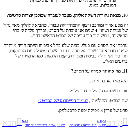
ופחדים. הן נותנות ליצירתיות לפרוץ החוצה, למרות
המגבלות, כמוני.
10. מצאת נקודות השקה אליהן, מעבר לעובדה שכולכן יוצרות סרטים?
זה מסע ארוך ומורכב ורצוף התמודדויות עבורי, שהביא לתהליך מאד גדול
של צמיחה ושינוי. 4 שנים אני עובדת על הסרט, ובדרך נולדה לי בתי
הראשונה, ממש תוך כדי עריכה של הסרט הראשון בחיי..
ערכתי את הסרט עם בעלי, בבית שלנו בתל אביב וזו הייתה חוויה מיוחדת.
שנינו בחדר אחד יושבים על סרט, בחדר השני המטפלת עם התינוקות,
תוך כדי אני תולה כביסות ומסדרת, קצת הרגשתי כמו הדמויות שלי
ברגעים האלו..
11. מה אחותך אמרה על הסרט?
היא מאד אהבה אותו..
אפרת שלום-דנון. צלם: צחי צלניקר
שם הסרט: 'החולמות’,
לעמוד הפייסבוק של הסרט >
סרט של ערוץ 8 מפיקה יפעת פרסטלניק.
קודם
הבא
הקודם
הבא
יום 90, יעל. הדיאלוג יוצא מחדרי חדרים
יום 92, שרית. דברו שפתיים יחפות.