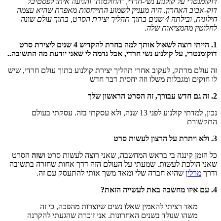
דוקומנטרי על קולנוע נשי-חרדי, ‘החולמות’ והגיעה איתו לפסטיבל
דוק-אביב האחרון. היה מעניין לשמוע התייחסות מאפרת שהיא עצמה
חילונית, ובילתה 4 שנים בתוך תהליך יצירת הסרט, בתוך עולם שונה
לחלוטין מהמציאות שלה.
1. הייתי רוצה לשאול אותך למה בחרת להקדיש 4 שנים ליצירת סרט
דוקומנטרי, על קולנוע נשי חרדי, אבל נדמה לי שאני יודעת מה התשובה..
זה עולם מרתק, לעקוב אחרי תהליך יצירת קולנוע בתוך עולם חרדי, שיש
לו חוקים ומגבלות משלו וזה יחסית דבר חדש
2. זה גם חדש עבורך, זה הסרט הראשון שלך
נכון, למדתי קולנוע לפני 13 שנה, ולא עסקתי בזה. עסקתי בעולם
התקשורת
3. ולא ויתרת על הרצון לעשות סרט
כל הזמן קיננה בי בראש המחשבה, שאני רוצה לעשות סרט ו
שזה
הסרט
שאני הולכת לעשות. שמעתי על העולם הזה דרך אחות שחזרה בתשובה
ודרך
מרלין
שהיא חברה שלי ומאד משך אותי להתעסק עם זה.
4. עם איזו מחשבה באת לעשייה הזאת?
מאד רציתי להאמין שאלו נשים שיוצרות מהפכה, כי זה
משהו שנולד בשנים האחרונות. אני זוכרת שהגעתי להקרנה