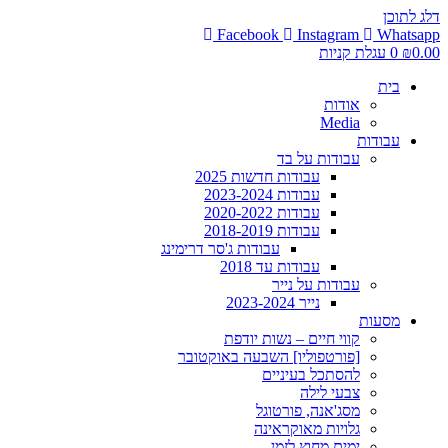
דלג לתוכן
Facebook
Instagram
Whatsapp
0.00
₪
0
עגלת קניות
בית
אודות
Media
עבודות
עבודות על בד
עבודות חדשות 2025
עבודות 2023-2024
עבודות 2020-2022
עבודות 2018-2019
עבודות ג'סר דרימינג
עבודות עד 2018
עבודות על נייר
נייר 2023-2024
מסעות
קווי חיים – נשות יודפת
[פורטפוליו] השבעה באוקטובר
להסתכל בעיניים
צבעי לילה
מסג'אנה, פורטוגל
גלויות מאוקראינה
ימים מחוץ לזמן