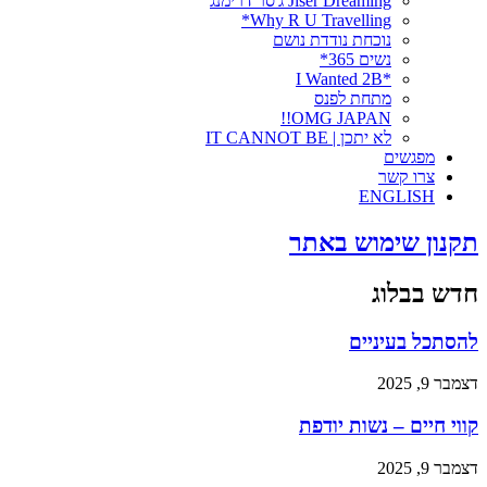
Jiser Dreaming ג'סר דרימנג
Why R U Travelling*
נוכחת נודדת נושם
נשים 365*
*I Wanted 2B
מתחת לפנס
OMG JAPAN!!
לא יתכן | IT CANNOT BE
מפגשים
צרו קשר
ENGLISH
תקנון שימוש באתר
חדש בבלוג
להסתכל בעיניים
דצמבר 9, 2025
קווי חיים – נשות יודפת
דצמבר 9, 2025