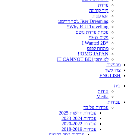
נודדת
קיר קורונה
המרפסת
Jiser Dreaming ג'סר דרימנג
Why R U Travelling*
נוכחת נודדת נושם
נשים 365*
*I Wanted 2B
מתחת לפנס
OMG JAPAN!!
לא יתכן | IT CANNOT BE
מפגשים
צרו קשר
ENGLISH
בית
אודות
Media
עבודות
עבודות על בד
עבודות חדשות 2025
עבודות 2023-2024
עבודות 2020-2022
עבודות 2018-2019
עבודות ג'סר דרימינג