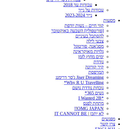
עבודות עד 2018
עבודות על נייר
נייר 2023-2024
מסעות
קווי חיים – נשות יודפת
[פורטפוליו] השבעה באוקטובר
להסתכל בעיניים
צבעי לילה
מסג'אנה, פורטוגל
גלויות מאוקראינה
ימים מחוץ לזמן
נודדת
קיר קורונה
המרפסת
Jiser Dreaming ג'סר דרימנג
Why R U Travelling*
נוכחת נודדת נושם
נשים 365*
*I Wanted 2B
מתחת לפנס
OMG JAPAN!!
לא יתכן | IT CANNOT BE
מפגשים
צרו קשר