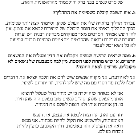
של סרט לנשים בבני ברק והוקסמתי מהראשוניות הזאת..
5. איזו תשובה קיבלת כשסיימת את התהליך?
עברתי תהליך בראייה שלי את העולם שלהן, וסיימתי קצת יותר פסימית..
בסוף התהליך ראיתי את חוסר היכולת של היוצרות לבטא את עצמן. אין
להן חופש אמיתי. הסרטים מאד מפוקחים מבחינה רבנית ויש ועדות
רוחניות שבודקות ורואות שהסרטים מתאימים מבחינת תכנים וצניעות.
לא כל נושא יכול לעבור
6. ממה שראית הרגשת שנשים מקבלות את הדין ומעלות את הנושאים
הרצויים, או שיש מתחת לפני השטח, מין לבה מבעבעת של נושאים לא
מקובלים, שרוצים לצאת החוצה?
אני לא יודעת.. אני מקווה שנשים שיש להם את הלבה יוציאו את הדברים
ויוכלו ללכת עד הסוף עם מה שיש להן להגיד, וזה יתורגם לשינוי.
אני לא בטוחה שזה יקרה כי יש מחיר גדול שעלול להוציא
אותן מהעולם שלהן. סה"כ לנשים טוב בעולם הזה שהן חיות
בו. הן אוהבות אותו ולא רוצות לשלם את המחיר.
יחד עם זאת, הן רוצות לבטא את עצמן, את הנפש
האומנותית, ולהשמיע את הקול ולהיות נוכחות. אני ממש
רואה את העיסוק הזה באומנות, דרך הקולנוע, כרצון להיות
נוכחת בעולם.