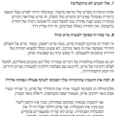
7. אלו תכנים לא מתקבלים?
אחת הדמויות בסרט שלי מראה מישהי, שקיבלה היתר לסרט אבל חטפה
ביקורת ממנהלי סמינרים והסרט נחל כשלון. זה סרט שהראה דברים
מנקודת מבט קצת אחרת כמו למשל הציג לראשונה דמות של חוזרת
בתשובה, אין דמויות כאלה בסרטים, זה היה פורץ דרך.
8. עד כמה זה מסובך לעשות סרט כזה?
זה תמיד זה מורכב לעשות סרט, בטח סרט ראשון, ובטח סרט על העולם
החרדי שעושה את זה מאד מורכב. לא פשוט בכלל למצוא דמויות של
חרדית שיסכימו להצטלם. לי ממש קרה נס שפגשתי אותן.
יש גם מגבלות צילומיות על דברים שבדרך כלל הם מובנים מאליהם, למשל
לצלם הקרנה של סרט, להיכנס עם מצלמה חילונית למעוזות נשיים חרדים.
היו המון התמודדויות..
9. למה את חושבת שהדמויות שלך הסכימו לשתף פעולה ונפתחו אליך?
מלכתחילה הן הסכימו לעבור איתי את התהליך של סרט, כי יצרתי קשרי
אמון מאד חזקים איתן. מצאתי שפה משותפת, דיאלוג מאד מעודן.
אני חושבת שבאתי ממקום שמזדהה, מבין את הרצון ליצור
וגם מבין את המגבלות. אני אדם חילוני אבל היו לי את
המגבלות הפנימיות. שנים לא יצרתי ממעצורים פנימיים