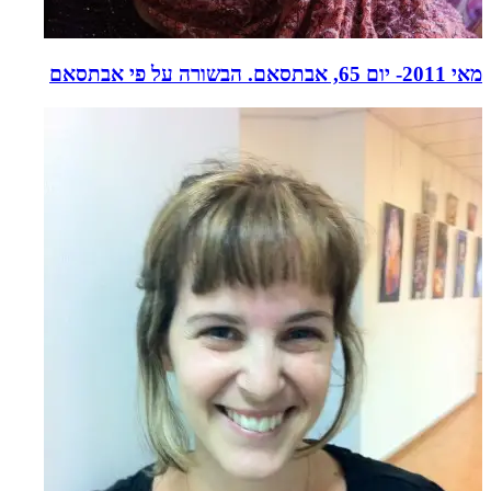
מאי 2011- יום 65, אבתסאם. הבשורה על פי אבתסאם