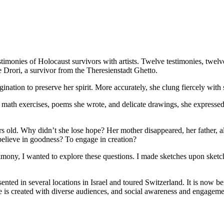
timonies of Holocaust survivors with artists. Twelve testimonies, twelve 
 Drori, a survivor from the Theresienstadt Ghetto.
ination to preserve her spirit. More accurately, she clung fiercely wit
ath exercises, poems she wrote, and delicate drawings, she expressed h
s old. Why didn’t she lose hope? Her mother disappeared, her father, 
 believe in goodness? To engage in creation?
stimony, I wanted to explore these questions. I made sketches upon sket
sented in several locations in Israel and toured Switzerland. It is now
ue is created with diverse audiences, and social awareness and engageme