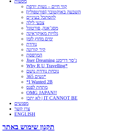
מסעות
קווי חיים – נשות יודפת
[פורטפוליו] השבעה באוקטובר
להסתכל בעיניים
צבעי לילה
מסג’אנה, פורטוגל
גלויות מאוקראינה
ימים מחוץ לזמן
נודדת
קיר קורונה
המרפסת
Jiser Dreaming ג’סר דרימנג
Why R U Travelling*
נוכחת נודדת נושם
נשים 365*
*I Wanted 2B
מתחת לפנס
OMG JAPAN!!
לא יתכן | IT CANNOT BE
מפגשים
צרו קשר
ENGLISH
תקנון שימוש באתר