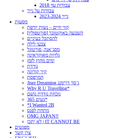
עבודות עד 2018
עבודות על נייר
נייר 2023-2024
מסעות
קווי חיים – נשות יודפת
[פורטפוליו] השבעה באוקטובר
להסתכל בעיניים
צבעי לילה
מסג’אנה, פורטוגל
גלויות מאוקראינה
ימים מחוץ לזמן
נודדת
קיר קורונה
המרפסת
Jiser Dreaming ג’סר דרימנג
Why R U Travelling*
נוכחת נודדת נושם
נשים 365*
*I Wanted 2B
מתחת לפנס
OMG JAPAN!!
לא יתכן | IT CANNOT BE
מפגשים
צרו קשר