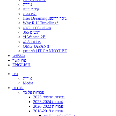
נודדת
קיר קורונה
המרפסת
Jiser Dreaming ג’סר דרימנג
Why R U Travelling*
נוכחת נודדת נושם
נשים 365*
*I Wanted 2B
מתחת לפנס
OMG JAPAN!!
לא יתכן | IT CANNOT BE
מפגשים
צרו קשר
ENGLISH
בית
אודות
Media
עבודות
עבודות על בד
עבודות חדשות 2025
עבודות 2023-2024
עבודות 2020-2022
עבודות 2018-2019
עבודות ג’סר דרימינג