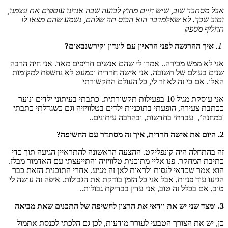
אבל מסתבר שוב, שיש חיים מחוץ לבועה שבה אנחנו עוטפים את עצמנו,
וטוב שכך. לא שאלמדבר הוא הכוס תה שלהם, נשמע שהם מצאו לו
תחליף מספק
1.
איך ההרגשה לפני הראיון עם לונדון וקירשנבאום?
אני לא ממש מכירה.. אמרו לי שהם אנשים חריפים מאד. אני חיה הרבה
שנים בעולם של תשובה, אני אישה חרדית וכמעט לא נחשפת למקומות
האלו. אם כי זה לא זר לי, כל העולם התקשורתי
אני עוסקת מגיל 10 בפעילות תקשורתית. כתבתי בעיתוני ילדים ונוער
ככתבת צעירה, הופעתי בתוכניות ילדים בטלוויזיה וגם כשגדלתי כתבתי
'במחנה’, עבדתי בחדשות, ובהרבה עיתונים..
2. היום את אישה חרדית, איך זה מסתדר עם החשיפה?
זה בהתחלה היה קונפליקט. ההצעה הראשונה להתראיין הגיעה תוך כדי
כתיבת המחקר. פנו אליי מתוכנית טלוויזיה והתייעצתי עם האדמור מבלז.
הוא אמר שכדאי לנסות ולראות לאן זה מגיע. אחרי התוכנית הזאת כבר
הגיעו עוד פניות, אבל אני כל הזמן בודקת את הגבולות. איפה זה עושה לי
טוב, אם בכלל זה טוב, אני עדין בבדיקת גבולות..
3. ומצד שני יש את וודאי את הרצון לחשיפה של התכנים שאת מביאה
כן, יש את הצורך הטבעי לעורר מודעות, לכן גם הלכתי לכנסת אתמול