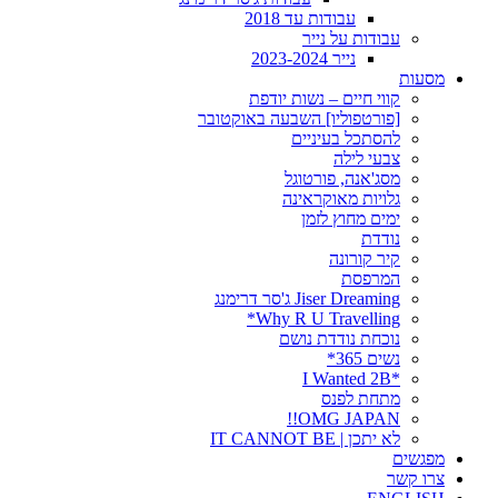
עבודות עד 2018
עבודות על נייר
נייר 2023-2024
מסעות
קווי חיים – נשות יודפת
[פורטפוליו] השבעה באוקטובר
להסתכל בעיניים
צבעי לילה
מסג'אנה, פורטוגל
גלויות מאוקראינה
ימים מחוץ לזמן
נודדת
קיר קורונה
המרפסת
Jiser Dreaming ג'סר דרימנג
Why R U Travelling*
נוכחת נודדת נושם
נשים 365*
*I Wanted 2B
מתחת לפנס
OMG JAPAN!!
לא יתכן | IT CANNOT BE
מפגשים
צרו קשר