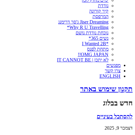
ימים מחוץ לזמן
נודדת
קיר קורונה
המרפסת
Jiser Dreaming ג'סר דרימנג
Why R U Travelling*
נוכחת נודדת נושם
נשים 365*
*I Wanted 2B
מתחת לפנס
OMG JAPAN!!
לא יתכן | IT CANNOT BE
מפגשים
צרו קשר
ENGLISH
תקנון שימוש באתר
חדש בבלוג
להסתכל בעיניים
דצמבר 9, 2025