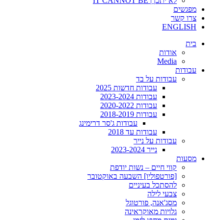
לא יתכן | IT CANNOT BE
מפגשים
צרו קשר
ENGLISH
בית
אודות
Media
עבודות
עבודות על בד
עבודות חדשות 2025
עבודות 2023-2024
עבודות 2020-2022
עבודות 2018-2019
עבודות ג'סר דרימינג
עבודות עד 2018
עבודות על נייר
נייר 2023-2024
מסעות
קווי חיים – נשות יודפת
[פורטפוליו] השבעה באוקטובר
להסתכל בעיניים
צבעי לילה
מסג'אנה, פורטוגל
גלויות מאוקראינה