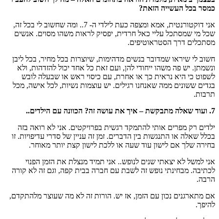
כמסר בכל העשייה הזאת?
אני דוקטורנטית, אמא ומצפה כעת לילדי ה- 7.. ומה שחשוב לי בכל זה,
שכל מי שמסתכל עליי כאל חרדית, יפסיק לראות משהו מסוים. אנשים
מסתכלים דרך הסטראוטיפים.
חשוב לי שיראו שמדובר בנשים מדהימות, שיוצרות בכל מחיר, בכל ליבן
ונשמתן. יש פה משהו ייחודי להן, ועם זאת כל אחד יכול להזדהות, ולא
לשפוט כי היא נראית כך או אחרת, עם כיסוי ראש או שבעלה לובש
בגדים ששונים ממה שאנחנו רגילים. יש עוצמות נשיות, לכל אישה, מכל
תרבות.
7. ועוד שאלה מתבקשת – איך את עושה זה? הכוונה עם הילדים..
ילדים רק מפרים אותי להתמקד רגשית בפרויקטים. אני לא רואה בזה
בכלל שאלה או התנגשות בין הדברים. זמן זה עניין של סדרי עדיפויות. זו
בחירה שלך אם לישון עוד שעה או ללכת לישון קצת יותר מאוחר.
אני למשל לא יצאתי שנים לנופש.. אני תמיד מנצלת את הזמן הפנוי
לכתיבה. מבחינתי נופש זה לשבת עם חברה בבית קפה, וגם זה לא קורה
הרבה.
אם מתארגנים נכון עם הזמן, אז יש. הורות זה לא מה שעוצר מלהתקדם,
להיפך.