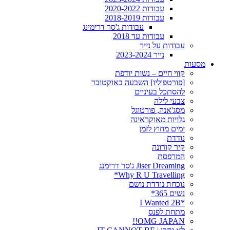
עבודות 2020-2022
עבודות 2018-2019
עבודות ג'סר דרימינג
עבודות עד 2018
עבודות על נייר
נייר 2023-2024
מסעות
קווי חיים – נשות יודפת
[פורטפוליו] השבעה באוקטובר
להסתכל בעיניים
צבעי לילה
מסג'אנה, פורטוגל
גלויות מאוקראינה
ימים מחוץ לזמן
נודדת
קיר קורונה
המרפסת
Jiser Dreaming ג'סר דרימנג
Why R U Travelling*
נוכחת נודדת נושם
נשים 365*
*I Wanted 2B
מתחת לפנס
OMG JAPAN!!