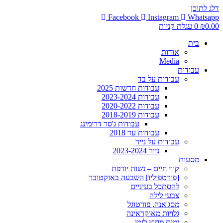
דלג לתוכן
Facebook
Instagram
Whatsapp
0.00
₪
0
עגלת קניות
בית
אודות
Media
עבודות
עבודות על בד
עבודות חדשות 2025
עבודות 2023-2024
עבודות 2020-2022
עבודות 2018-2019
עבודות ג'סר דרימינג
עבודות עד 2018
עבודות על נייר
נייר 2023-2024
מסעות
קווי חיים – נשות יודפת
[פורטפוליו] השבעה באוקטובר
להסתכל בעיניים
צבעי לילה
מסג'אנה, פורטוגל
גלויות מאוקראינה
ימים מחוץ לזמן