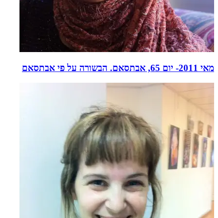
מאי 2011- יום 65, אבתסאם. הבשורה על פי אבתסאם