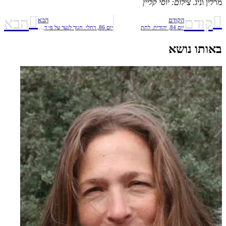
מרלין וניג.
צילום: יוסי קליין
קודם
הבא
הקודם
הבא
יום 84, יהודית. לתת
יום 86, רחלי. חנוך לנער על פי דרכו
באותו נושא