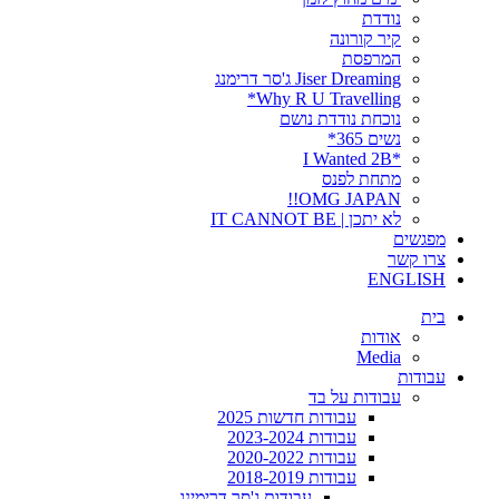
נודדת
קיר קורונה
המרפסת
Jiser Dreaming ג'סר דרימנג
Why R U Travelling*
נוכחת נודדת נושם
נשים 365*
*I Wanted 2B
מתחת לפנס
OMG JAPAN!!
לא יתכן | IT CANNOT BE
מפגשים
צרו קשר
ENGLISH
בית
אודות
Media
עבודות
עבודות על בד
עבודות חדשות 2025
עבודות 2023-2024
עבודות 2020-2022
עבודות 2018-2019
עבודות ג'סר דרימינג