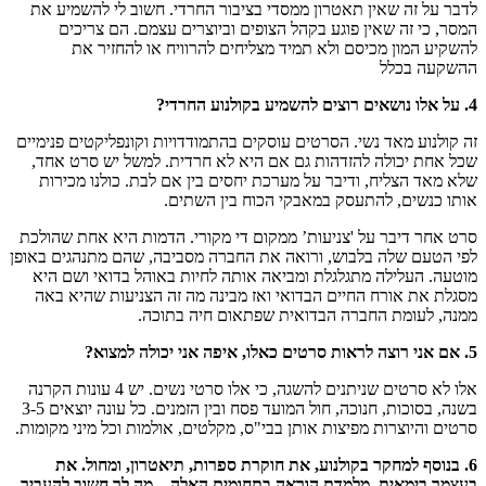
לדבר על זה שאין תאטרון ממסדי בציבור החרדי. חשוב לי להשמיע את
המסר, כי זה שאין פוגע בקהל הצופים וביוצרים עצמם. הם צריכים
להשקיע המון מכיסם ולא תמיד מצליחים להרוויח או להחזיר את
ההשקעה בכלל
4. על אלו נושאים רוצים להשמיע בקולנוע החרדי?
זה קולנוע מאד נשי. הסרטים עוסקים בהתמודדויות וקונפליקטים פנימיים
שכל אחת יכולה להזדהות גם אם היא לא חרדית. למשל יש סרט אחד,
שלא מאד הצליח, ודיבר על מערכת יחסים בין אם לבת. כולנו מכירות
אותו כנשים, להתעסק במאבקי הכוח בין השתים.
סרט אחר דיבר על 'צניעות’ ממקום די מקורי. הדמות היא אחת שהולכת
לפי הטעם שלה בלבוש, ורואה את החברה מסביבה, שהם מתנהגים באופן
מוטעה. העלילה מתגלגלת ומביאה אותה לחיות באוהל בדואי ושם היא
מסגלת את אורח החיים הבדואי ואז מבינה מה זה הצניעות שהיא באה
ממנה, לעומת החברה הבדואית שפתאום חיה בתוכה.
5. אם אני רוצה לראות סרטים כאלו, איפה אני יכולה למצוא?
אלו לא סרטים שניתנים להשגה, כי אלו סרטי נשים. יש 4 עונות הקרנה
בשנה, בסוכות, חנוכה, חול המועד פסח ובין הזמנים. כל עונה יוצאים 3-5
סרטים והיוצרות מפיצות אותן בבי"ס, מקלטים, אולמות וכל מיני מקומות.
6. בנוסף למחקר בקולנוע, את חוקרת ספרות, תיאטרון, ומחול. את
בעצמך בימאית, מלמדת הוראה בתחומים האלה – מה לך חשוב להעביר