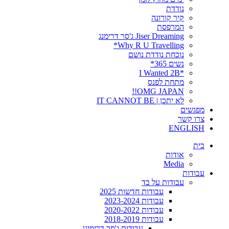
נודדת
קיר קורונה
המרפסת
Jiser Dreaming ג'סר דרימנג
Why R U Travelling*
נוכחת נודדת נושם
נשים 365*
*I Wanted 2B
מתחת לפנס
OMG JAPAN!!
לא יתכן | IT CANNOT BE
מפגשים
צרו קשר
ENGLISH
בית
אודות
Media
עבודות
עבודות על בד
עבודות חדשות 2025
עבודות 2023-2024
עבודות 2020-2022
עבודות 2018-2019
עבודות ג'סר דרימינג