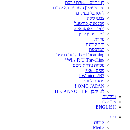
קווי חיים – נשות יודפת
[פורטפוליו] השבעה באוקטובר
להסתכל בעיניים
צבעי לילה
מסג'אנה, פורטוגל
גלויות מאוקראינה
ימים מחוץ לזמן
נודדת
קיר קורונה
המרפסת
Jiser Dreaming ג'סר דרימנג
Why R U Travelling*
נוכחת נודדת נושם
נשים 365*
*I Wanted 2B
מתחת לפנס
OMG JAPAN!!
לא יתכן | IT CANNOT BE
מפגשים
צרו קשר
ENGLISH
בית
אודות
Media