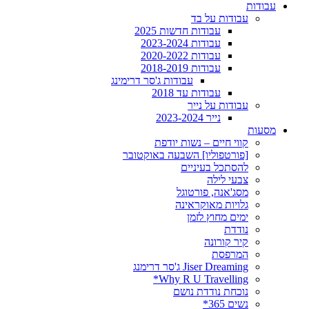
עבודות
עבודות על בד
עבודות חדשות 2025
עבודות 2023-2024
עבודות 2020-2022
עבודות 2018-2019
עבודות ג'סר דרימינג
עבודות עד 2018
עבודות על נייר
נייר 2023-2024
מסעות
קווי חיים – נשות יודפת
[פורטפוליו] השבעה באוקטובר
להסתכל בעיניים
צבעי לילה
מסג'אנה, פורטוגל
גלויות מאוקראינה
ימים מחוץ לזמן
נודדת
קיר קורונה
המרפסת
Jiser Dreaming ג'סר דרימנג
Why R U Travelling*
נוכחת נודדת נושם
נשים 365*