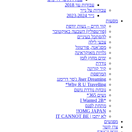
עבודות עד 2018
עבודות על נייר
נייר 2023-2024
מסעות
קווי חיים – נשות יודפת
[פורטפוליו] השבעה באוקטובר
להסתכל בעיניים
צבעי לילה
מסג'אנה, פורטוגל
גלויות מאוקראינה
ימים מחוץ לזמן
נודדת
קיר קורונה
המרפסת
Jiser Dreaming ג'סר דרימנג
Why R U Travelling*
נוכחת נודדת נושם
נשים 365*
*I Wanted 2B
מתחת לפנס
OMG JAPAN!!
לא יתכן | IT CANNOT BE
מפגשים
צרו קשר