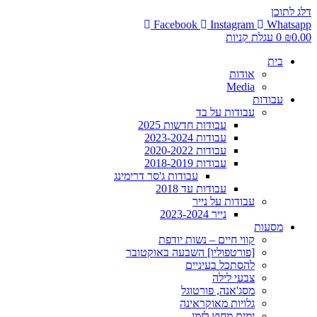
דלג לתוכן
Facebook
Instagram
Whatsapp
0.00
₪
0
עגלת קניות
בית
אודות
Media
עבודות
עבודות על בד
עבודות חדשות 2025
עבודות 2023-2024
עבודות 2020-2022
עבודות 2018-2019
עבודות ג'סר דרימינג
עבודות עד 2018
עבודות על נייר
נייר 2023-2024
מסעות
קווי חיים – נשות יודפת
[פורטפוליו] השבעה באוקטובר
להסתכל בעיניים
צבעי לילה
מסג'אנה, פורטוגל
גלויות מאוקראינה
ימים מחוץ לזמן