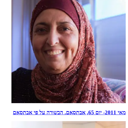
מאי 2011- יום 65, אבתסאם. הבשורה על פי אבתסאם