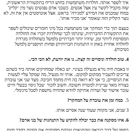
איך לשפר אותה. חולדות משתמשות בחוש הריח בתקשורת הראשונית,
שזה מקביל לקשר עין אצל אנשים. כשבני אדם נפגשים נוצר מין ‘קליק’
במוח שמכניס את המידע 'למגירה’ בראש. אצל אוטיסטים אין את זה, לא
נוצר הקליק הזה שאומר 'אני מכיר אותו’.
בעצם תוך כדי המחקר אני משתמשת בכל מיני חומרים שיכולים לשפר
את התקשורת החברתית, שיגרמו לכך שחולדות יזכרו את החולדה
המסוימת ליותר זמן, שיהיו יותר חברתיים (למשל כשחולדה מגרדת
לחולדה אחרת באוזן זו התנהגות חברותית) ופחות תוקפניים (למשל
נשיכות).
4. טוב חולדה וניסויים זה קצת.. נו את יודעת, לא הכי הכי..
זו באמת חיה נורא מגעילה בעיניי. יש כאלה שמחזיקים אותה ביד כשהם
צריכים להעביר ממקום למקום.. אותי זה מגעיל, מה שמקל עליי לעשות
את הניסויים, כי אני לא רואה בה חית מחמד חביבה. מצד שני אני עובדת
בצורה מאד עניינית למטרה חשובה. חשוב לזכור שכל ניסוי בבעלי חיים
עובר אישור של ועדות אתיקה לוודא שהחיה נחשפת לסבל מינימלי.
5.
כמה זמן את עובדת על המחקר?
3 שנים, אני מקווה שעוד שנה אסיים אותו.
6. איזו מסקנה את כבר יכולה להקיש על התנהגות של בני אדם?
בסופו של דבר כנראה שהתנאים שבהם מחזיקים את החיות בחדר חיות,