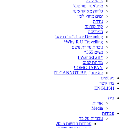
צבעי לילה
מסג'אנה, פורטוגל
גלויות מאוקראינה
ימים מחוץ לזמן
נודדת
קיר קורונה
המרפסת
Jiser Dreaming ג'סר דרימנג
Why R U Travelling*
נוכחת נודדת נושם
נשים 365*
*I Wanted 2B
מתחת לפנס
OMG JAPAN!!
לא יתכן | IT CANNOT BE
מפגשים
צרו קשר
ENGLISH
בית
אודות
Media
עבודות
עבודות על בד
עבודות חדשות 2025