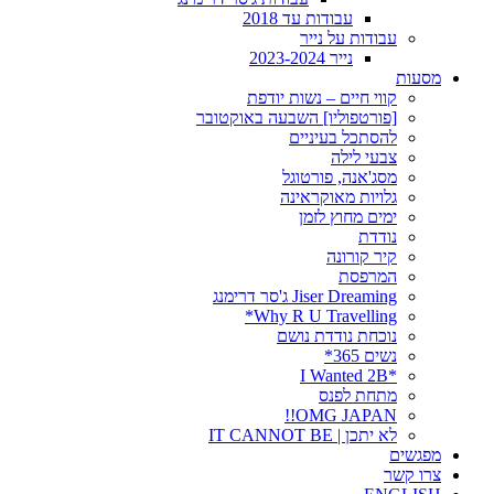
עבודות עד 2018
עבודות על נייר
נייר 2023-2024
מסעות
קווי חיים – נשות יודפת
[פורטפוליו] השבעה באוקטובר
להסתכל בעיניים
צבעי לילה
מסג'אנה, פורטוגל
גלויות מאוקראינה
ימים מחוץ לזמן
נודדת
קיר קורונה
המרפסת
Jiser Dreaming ג'סר דרימנג
Why R U Travelling*
נוכחת נודדת נושם
נשים 365*
*I Wanted 2B
מתחת לפנס
OMG JAPAN!!
לא יתכן | IT CANNOT BE
מפגשים
צרו קשר