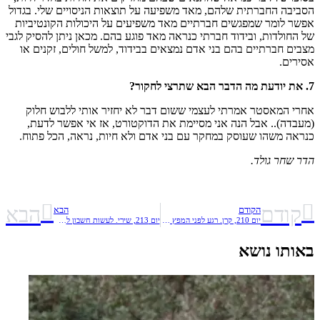
הסביבה החברתית שלהם, מאד משפיעה על תוצאות הניסויים שלי. בגדול
אפשר לומר שמפגשים חברתיים מאד משפיעים על היכולות הקונטיביות
של החולדות, ובידוד חברתי כנראה מאד פוגע בהם. מכאן ניתן להסיק לגבי
מצבים חברתיים בהם בני אדם נמצאים בבידוד, למשל חולים, זקנים או
אסירים.
7. את יודעת מה הדבר הבא שתרצי לחקור?
אחרי המאסטר אמרתי לעצמי ששום דבר לא יחזיר אותי ללבוש חלוק
(מעבדה).. אבל הנה אני מסיימת את הדוקטורט, אז אי אפשר לדעת,
כנראה משהו שעוסק במחקר עם בני אדם ולא חיות, נראה, הכל פתוח.
הדר שחר גולד.
קודם
הבא
הקודם
הבא
יום 210, קרן. רגע לפני המפץ הגדול
יום 213, שירי. לעשות חשבון לחשבון נפש
באותו נושא