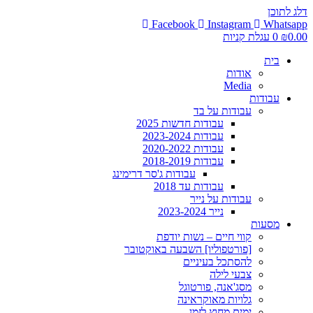
דלג לתוכן
Facebook
Instagram
Whatsapp
0.00
₪
0
עגלת קניות
בית
אודות
Media
עבודות
עבודות על בד
עבודות חדשות 2025
עבודות 2023-2024
עבודות 2020-2022
עבודות 2018-2019
עבודות ג'סר דרימינג
עבודות עד 2018
עבודות על נייר
נייר 2023-2024
מסעות
קווי חיים – נשות יודפת
[פורטפוליו] השבעה באוקטובר
להסתכל בעיניים
צבעי לילה
מסג'אנה, פורטוגל
גלויות מאוקראינה
ימים מחוץ לזמן