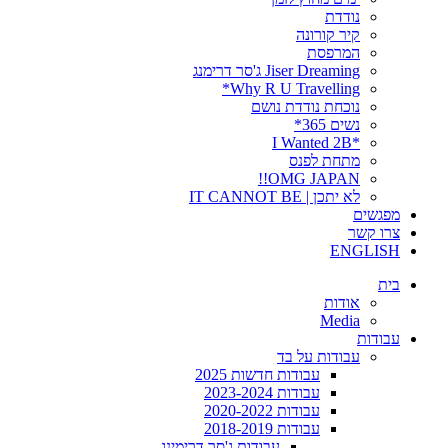
נודדת
קיר קורונה
המרפסת
Jiser Dreaming ג'סר דרימנג
Why R U Travelling*
נוכחת נודדת נושם
נשים 365*
*I Wanted 2B
מתחת לפנס
OMG JAPAN!!
לא יתכן | IT CANNOT BE
מפגשים
צרו קשר
ENGLISH
בית
אודות
Media
עבודות
עבודות על בד
עבודות חדשות 2025
עבודות 2023-2024
עבודות 2020-2022
עבודות 2018-2019
עבודות ג'סר דרימינג