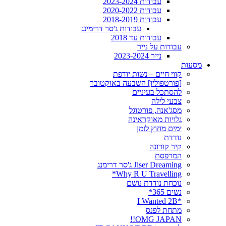
עבודות 2023-2024
עבודות 2020-2022
עבודות 2018-2019
עבודות ג'סר דרימינג
עבודות עד 2018
עבודות על נייר
נייר 2023-2024
מסעות
קווי חיים – נשות יודפת
[פורטפוליו] השבעה באוקטובר
להסתכל בעיניים
צבעי לילה
מסג'אנה, פורטוגל
גלויות מאוקראינה
ימים מחוץ לזמן
נודדת
קיר קורונה
המרפסת
Jiser Dreaming ג'סר דרימנג
Why R U Travelling*
נוכחת נודדת נושם
נשים 365*
*I Wanted 2B
מתחת לפנס
OMG JAPAN!!