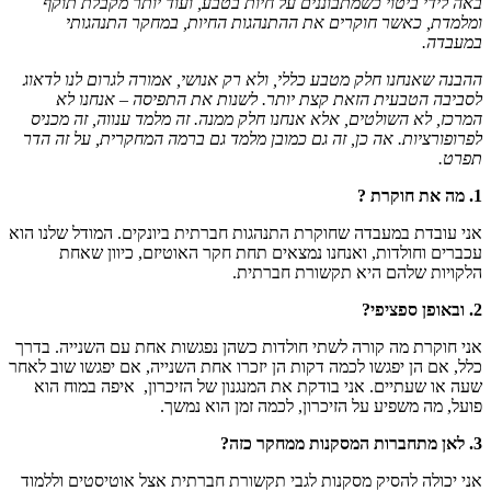
באה לידי ביטוי כשמתבוננים על חיות בטבע, ועוד יותר מקבלת תוקף
ומלמדת, כאשר חוקרים את ההתנהגות החיות, במחקר התנהגותי
במעבדה.
ההבנה שאנחנו חלק מטבע כללי, ולא רק אנושי, אמורה לגרום לנו לדאוג
לסביבה הטבעית הזאת קצת יותר. לשנות את התפיסה – אנחנו לא
המרכז, לא השולטים, אלא אנחנו חלק ממנה. זה מלמד ענווה, זה מכניס
לפרופורציות. אה כן, זה גם כמובן מלמד גם ברמה המחקרית, על זה הדר
תפרט.
1. מה את חוקרת ?
אני עובדת במעבדה שחוקרת התנהגות חברתית ביונקים. המודל שלנו הוא
עכברים וחולדות, ואנחנו נמצאים תחת חקר האוטיזם, כיוון שאחת
הלקויות שלהם היא תקשורת חברתית.
2. ובאופן ספציפי?
אני חוקרת מה קורה לשתי חולדות כשהן נפגשות אחת עם השנייה. בדרך
כלל, אם הן יפגשו לכמה דקות הן יזכרו אחת השנייה, אם יפגשו שוב לאחר
שעה או שעתיים. אני בודקת את המנגנון של הזיכרון, איפה במוח הוא
פועל, מה משפיע על הזיכרון, לכמה זמן הוא נמשך.
3. לאן מתחברות המסקנות ממחקר כזה?
אני יכולה להסיק מסקנות לגבי תקשורת חברתית אצל אוטיסטים וללמוד