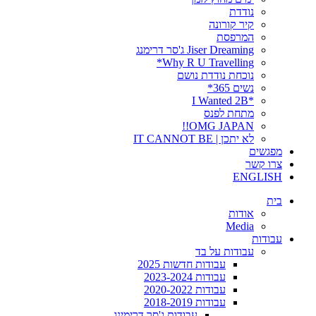
נודדת
קיר קורונה
המרפסת
Jiser Dreaming ג'סר דרימנג
Why R U Travelling*
נוכחת נודדת נושם
נשים 365*
*I Wanted 2B
מתחת לפנס
OMG JAPAN!!
לא יתכן | IT CANNOT BE
מפגשים
צרו קשר
ENGLISH
בית
אודות
Media
עבודות
עבודות על בד
עבודות חדשות 2025
עבודות 2023-2024
עבודות 2020-2022
עבודות 2018-2019
עבודות ג'סר דרימינג