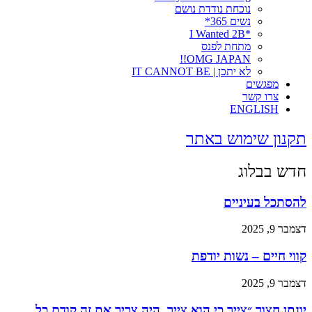
נוכחת נודדת נושם
נשים 365*
*I Wanted 2B
מתחת לפנס
OMG JAPAN!!
לא יתכן | IT CANNOT BE
מפגשים
צרו קשר
ENGLISH
תקנון שימוש באתר
חדש בבלוג
להסתכל בעיניים
דצמבר 9, 2025
קווי חיים – נשות יודפת
דצמבר 9, 2025
יונתן חצור ״צייר כי הוא צייר. היה צריך את זה קודם כל