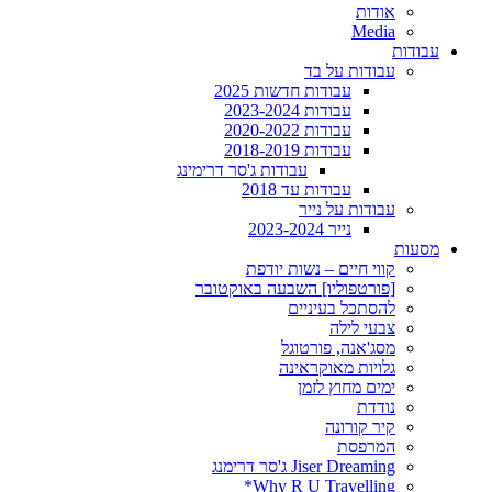
אודות
Media
עבודות
עבודות על בד
עבודות חדשות 2025
עבודות 2023-2024
עבודות 2020-2022
עבודות 2018-2019
עבודות ג'סר דרימינג
עבודות עד 2018
עבודות על נייר
נייר 2023-2024
מסעות
קווי חיים – נשות יודפת
[פורטפוליו] השבעה באוקטובר
להסתכל בעיניים
צבעי לילה
מסג'אנה, פורטוגל
גלויות מאוקראינה
ימים מחוץ לזמן
נודדת
קיר קורונה
המרפסת
Jiser Dreaming ג'סר דרימנג
Why R U Travelling*