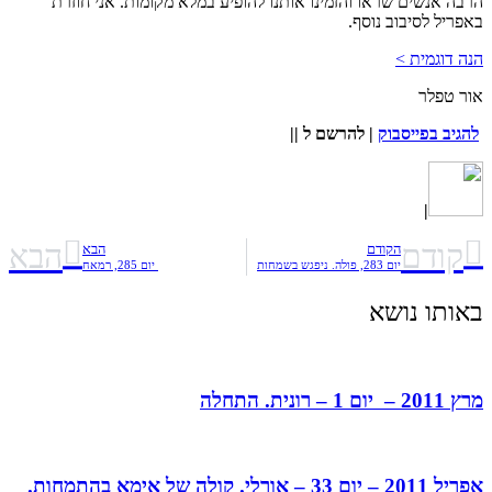
הרבה אנשים שראו והזמינו אותנו להופיע במלא מקומות. אני חוזרת
באפריל לסיבוב נוסף.
הנה דוגמית >
אור טפלר
להגיב בפייסבוק
|
להרשם ל
||
|
קודם
הבא
הקודם
הבא
יום 283, פולה. ניפגש בשמחות
יום 285, רמאח
באותו נושא
מרץ 2011 – יום 1 – רונית. התחלה
אפריל 2011 – יום 33 – אורלי. קולה של אימא בהתמחות.