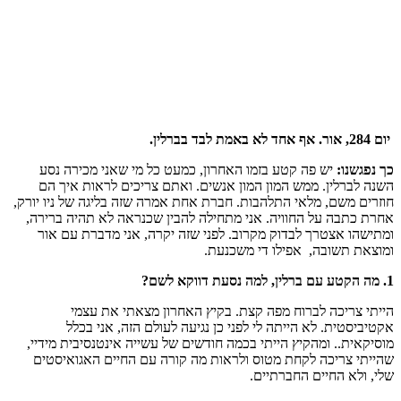
יום 284, אור. אף אחד לא באמת לבד בברלין.
כך נפגשנו:
יש פה קטע בזמו האחרון, כמעט כל מי שאני מכירה נסע
השנה לברלין. ממש המון המון אנשים. ואתם צריכים לראות איך הם
חוזרים משם, מלאי התלהבות. חברת אחת אמרה שזה בליגה של ניו יורק,
אחרת כתבה
על החוויה. אני מתחילה להבין שכנראה לא תהיה ברירה,
ומתישהו אצטרך לבדוק מקרוב. לפני שזה יקרה, אני מדברת עם אור
ומוצאת תשובה, אפילו די משכנעת.
1. מה הקטע עם ברלין, למה נסעת דווקא לשם?
הייתי צריכה לברוח מפה קצת. בקיץ האחרון מצאתי את עצמי
אקטיביסטית. לא הייתה לי לפני כן נגיעה לעולם הזה, אני בכלל
מוסיקאית.. ומהקיץ הייתי בכמה חודשים של עשייה אינטנסיבית מידיי,
שהייתי צריכה לקחת מטוס ולראות מה קורה עם החיים האגואיסטים
שלי, ולא החיים החברתיים.