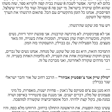
כלום לא קריטי. אפשר לשבת 8 שעות בבית קפה ולקרוא ספר, שזה משהו
שהוא חלום שיקרה בישראל. מי ישב פה 8 שעות? ועוד בלי הנייד שיצלצל,
הפייסבוק. אנחנו כל הזמן מתקשרים עם הכל. פתאום הרגשתי את הערך
מוסף של השקט.
ויש עוד סוג שקט שהרגשתי,
אני לא פמיניסטית. לא מרגישה קורבנות. אני פוגשת יותר דיוות, נשים
חזקות, מוכשרות ויפות שהן בעשייה, תומכות אחת בשנייה, וזה מאד
מעצים. בכל הפעילות שלי, גם בברלין, התעסקתי בזה המון.
התמיכה הזאת, היא גם סוג של שקט, של מנוחה. אנחנו נשים של גברים,
נשים חזקות שאוהבות אחת את השנייה, לא נלחמות האחת בשנייה. זה
דבר מדהים שקורה לאחרונה, ואני מברכת על זה.
—
“מילק שייק אנד צ'ופסטיק אביוזר”
– הרכב רחוב של אור וחבר ישראלי
שגר בברלין:
הוא מנגן עם צ'ופ סטיקס על ג'אנק – פחיות ישנות, מאפרות, כל מיני
פעמונים של מלון, דברים ישנים. אני מנגנת עם סינטיזייר באייפון ושרה
במגה-פון, בקול קצת ילדותי. הכל אימפרוביזציה שקשורה למהפכה.
עשינו כמה הופעות. את הראשונה התחלנו ברחוב. הרווחנו מלא כסף, והיו