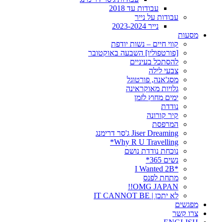
עבודות עד 2018
עבודות על נייר
נייר 2023-2024
מסעות
קווי חיים – נשות יודפת
[פורטפוליו] השבעה באוקטובר
להסתכל בעיניים
צבעי לילה
מסג'אנה, פורטוגל
גלויות מאוקראינה
ימים מחוץ לזמן
נודדת
קיר קורונה
המרפסת
Jiser Dreaming ג'סר דרימנג
Why R U Travelling*
נוכחת נודדת נושם
נשים 365*
*I Wanted 2B
מתחת לפנס
OMG JAPAN!!
לא יתכן | IT CANNOT BE
מפגשים
צרו קשר