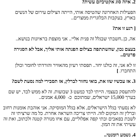
2. איזה סוג אקטיביזם עשית?
הפעילות האחרונה שהטיסה אותי, הייתה הצילום עירום של הנשים
בארץ, בעקבות הבלוגרית ממצרים..
[ רגע זו את?
אה, כן..חשבתי שבגלל זה פנית אליי.. אני מוצפת בראיונות בנושא..
בעצם נכון,
שהשתתפה בצילום הפנתה אותי אליך, אבל לא הסגירה
פרטים..
זו לא אני, זה כולנו יחד.. תפסתי רעיון מהאוויר והורדתי לחומר וכולן
התחברו.
]
3. אז עכשיו שזו את, בואי נחזור לברלין, אז תסבירי למה נסעת לשם?
להתעסק בעצמי. הייתי לבד כמעט 3 שבועות. זה לא ממש לבד, יש שם
בערך 15,000 ישראלים, שמתוכם כ- 4,000 אמנים..
לא נסעתי בגלל הישראלים, אלא בגלל המוסיקה. אני אוהבת אומנות רחוב
וברלין זה המקום לזה. הייתי צריכה השראה אחרת. כל מה שרציתי זה
לשבת בפאבים ובתי קפה אפלוליים, עם איזו מנורה קטנה ולכתוב, ואת זה
עשיתי את זה המון.
4. נשמע רומנטי..