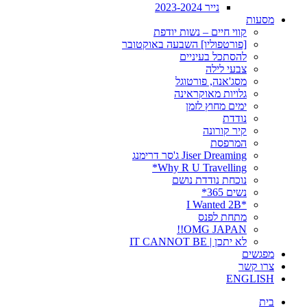
נייר 2023-2024
מסעות
קווי חיים – נשות יודפת
[פורטפוליו] השבעה באוקטובר
להסתכל בעיניים
צבעי לילה
מסג'אנה, פורטוגל
גלויות מאוקראינה
ימים מחוץ לזמן
נודדת
קיר קורונה
המרפסת
Jiser Dreaming ג'סר דרימנג
Why R U Travelling*
נוכחת נודדת נושם
נשים 365*
*I Wanted 2B
מתחת לפנס
OMG JAPAN!!
לא יתכן | IT CANNOT BE
מפגשים
צרו קשר
ENGLISH
בית