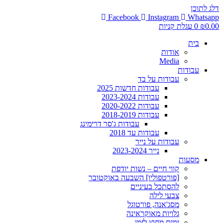
דלג לתוכן
Facebook
Instagram
Whatsapp
0.00
₪
0
עגלת קניות
בית
אודות
Media
עבודות
עבודות על בד
עבודות חדשות 2025
עבודות 2023-2024
עבודות 2020-2022
עבודות 2018-2019
עבודות ג'סר דרימינג
עבודות עד 2018
עבודות על נייר
נייר 2023-2024
מסעות
קווי חיים – נשות יודפת
[פורטפוליו] השבעה באוקטובר
להסתכל בעיניים
צבעי לילה
מסג'אנה, פורטוגל
גלויות מאוקראינה
ימים מחוץ לזמן