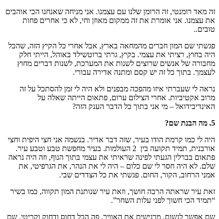
זה מאד רומנטי, זה הרומן שלנו עם עצמנו. אני מניחה שאנחנו הכי אוהבים
את עצמנו. אני אומרת את זה ממקום מאוזן וחי, לא כי אחרים פחות
טובים..
פגשתי שם המון חברים מהמחאה בארץ, אבל אחרי כל הקיץ הזה, שהכל
היה בחוץ, רציתי את עצמי. בקיץ, גרתי ברוטשילד באוהל, הייתי חלק
מחבורה של אנשים שרוצים לשנות את המערכת, לשנות דברים מחוץ
לעצמך. בתוך כל זה יש קסם ומתנה אדירה עבורי.
נראה לי שעברתי איזו מהפכה מבפנים ולא היה לי זמן להסתכל על זה
מרוב אקטיביות. אחרי הצילום ערום, פתאום הייתה שאלה על
האינדיבידואל – מי אני בתוך כל הדבר הענק הזה?
5. מה הבנת שם?
היה לי כמו קרמת הודו בעיר, שזה דבר אדיר. בנשמה אני חצי היפית וחצי
אורבנית, תמיד תקועה בין 2 העולמות. בעיר מחפשת טבע וטבע עיר.
פתאום בברלין הגעתי לפינה שראיתי את עצמי בתוך הנוף, וזה היה נראה
שלם. לא היה חסר לי שם כלום – היה לי את הנהר, את הגרפיטי, את
אמני הרחוב, הקור, החום. פגשתי את כל הצדדים שבי.
זאת עיר שראתה הרבה חושך, וזאת עיר שנותנת המון תקווה, כמו בשיר
“תמיד הכי חשוך לפני עלות השחר”.
שם אפשר לנשום, מרגישים את האוויר. פה הכל דחוס ודחוק וקריטי. שם