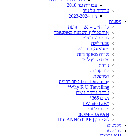
עבודות עד 2018
עבודות על נייר
נייר 2023-2024
מסעות
קווי חיים – נשות יודפת
[פורטפוליו] השבעה באוקטובר
להסתכל בעיניים
צבעי לילה
מסג'אנה, פורטוגל
גלויות מאוקראינה
ימים מחוץ לזמן
נודדת
קיר קורונה
המרפסת
Jiser Dreaming ג'סר דרימנג
Why R U Travelling*
נוכחת נודדת נושם
נשים 365*
*I Wanted 2B
מתחת לפנס
OMG JAPAN!!
לא יתכן | IT CANNOT BE
מפגשים
צרו קשר