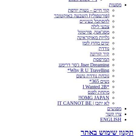
מסעות
קווי חיים – נשות יודפת
[פורטפוליו] השבעה באוקטובר
להסתכל בעיניים
צבעי לילה
מסג'אנה, פורטוגל
גלויות מאוקראינה
ימים מחוץ לזמן
נודדת
קיר קורונה
המרפסת
Jiser Dreaming ג'סר דרימנג
Why R U Travelling*
נוכחת נודדת נושם
נשים 365*
*I Wanted 2B
מתחת לפנס
OMG JAPAN!!
לא יתכן | IT CANNOT BE
מפגשים
צרו קשר
ENGLISH
תקנון שימוש באתר