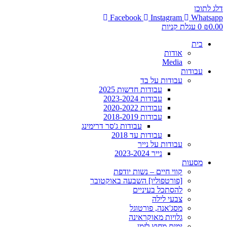
דלג לתוכן
Facebook
Instagram
Whatsapp
0.00
₪
0
עגלת קניות
בית
אודות
Media
עבודות
עבודות על בד
עבודות חדשות 2025
עבודות 2023-2024
עבודות 2020-2022
עבודות 2018-2019
עבודות ג'סר דרימינג
עבודות עד 2018
עבודות על נייר
נייר 2023-2024
מסעות
קווי חיים – נשות יודפת
[פורטפוליו] השבעה באוקטובר
להסתכל בעיניים
צבעי לילה
מסג'אנה, פורטוגל
גלויות מאוקראינה
ימים מחוץ לזמן