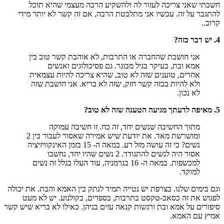
חשבתי שאני צריכה לעזור לה ולהשקיע הרבה מעצמי שהיא תוכל
להתגבר על זה. עכשיו אני מתלבטת הרבה, אם זה קשר לא יותר מידי
קרוב..
4. יש דבר כזה?
אני חושבת שהחברה או התרבות, לא אוהבת קשר טוב בין
אמא ובת, בעיקר בגיל מבוגר. גם פסיכולוגים ואנשים
אחרים, טוענים שזה לא טוב, שהיא צריכה להיות עצמאית
ולא להיות בכזה קשר חזק, שזה לא בריא. אני חושבת שזה
לא נכון.
5. מאיפה לדעתך מגיעה הטענה שזה לא טוב?
מתוך החשיבה שנשים יחד, זה כח. זו חשיבה עמוקה
ומושרשת מאד. את יודעת שיש אמירה שאסור לעבור בין 2
נשים? כי זה עושה מזל רע. במאה ה- 15 בזמן האינקוויזיציה
אסור היה לנשים להתגודד. 2 נשים שהיו יחד, נחשבו
למכשפות. במאה ה- 16 בגרמניה, עוד העלו בגלל זה נשים
למוקד.
וגם בימים שלנו. בצרפת יש נטייה תמיד לנתק בין האמא והבת. את יכולה
לפגוש את זה כסאב-טקסט בתרבות, בספרים, בקולנוע. יש לא מעט
סיפורים על אמא ובת ורגשות קנאה עזים בניהן. כאילו לא בריא שיש קשר
אמיץ עם האמא.