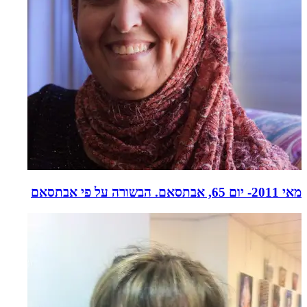
מאי 2011- יום 65, אבתסאם. הבשורה על פי אבתסאם