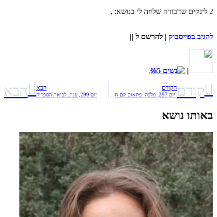
2 לינקים שדבורה שלחה לי בנושא: ,
להגיב בפייסבוק
|
להרשם ל
||
|
קודם
הבא
הקודם
הבא
יום 297, מלכה. פתאום קם חייל בבוקר
יום 299, ענת. לביאת הספריה
באותו נושא