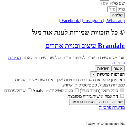
שם מלא
מייל
שליחה
Facebook
Instagram
Whatsapp
© כל הזכויות שמורות לענת אור מגל
Brandale עיצוב ובניית אתרים
אנו משתמשים בעוגיות לשיפור חוויית הגלישה ושירותי האתר.
מדיניות
פרטיות
אישור
העדפות
העדפות פרטיות
×
כאן ניתן לנהל את העדפות הפרטיות שלך. אנו משתמשים בעוגיות
למטרות תפעול, סטטיסטיקות ושיווק.
פונקציונלי (תמיד פעיל)
סטטיסטיקות/Analytics
שיווק/פרסום
התאמה אישית/מדיה משובצת
שמירה
דחייה
משיכת הסכמה
מדיניות פרטיות
מדיניות פרטיות
אל תפספסו שום מסע!