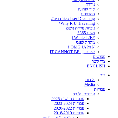
נודדת
קיר קורונה
המרפסת
Jiser Dreaming ג'סר דרימנג
Why R U Travelling*
נוכחת נודדת נושם
נשים 365*
*I Wanted 2B
מתחת לפנס
OMG JAPAN!!
לא יתכן | IT CANNOT BE
מפגשים
צרו קשר
ENGLISH
בית
אודות
Media
עבודות
עבודות על בד
עבודות חדשות 2025
עבודות 2023-2024
עבודות 2020-2022
עבודות 2018-2019
עבודות ג'סר דרימינג