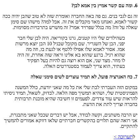
6. ומה עם קשר אמיץ בין אמא לבן?
זה גם לגבי בנים. גם פה באה החברה ואומרת שזה לא טוב שהבן יהיה ככה
קשור לאמא, ואנחנו מאד מקבלים את זה. אבל למה? מישהו שם סימן
שאלה על זה? מה בגלל שפרויד אמר? זה מושרש בתרבויות מסוימות.
כשהילדים שלי היו קטנים, גרנו בקוריאה. היה לבן שלי חבר
יפני, הבן של השגריר. שם מקובל שבגיל 10 הבן יוצא מרשות
אמו. אסור לאמא שלו אפילו ללטף או לגעת בו, וזה מה
שהוא רגיל. ברגע שהוא בא אלינו וראה שזה אחרת, זה היה
לו מוזר. מצד שני, אם הוא רוצה גם להיות בעל תפקיד
בעתיד, הוא צריך לעמוד בסטנדרטים האלה.
7. כח האנרציה פועל, לא תמיד עוצרים לשים סימני שאלה
במקום הזה העברתי לבת שלי את כל מה שאני יודעת, כולל המשנה
הפמיניסטית שלי, ושהיא תמשיך מפה הלאה. לבדוק, לשאול, תמיד ניסיתי
להראות שיש עוד צדדים. לפעמים זו חשיבה שהיא מובנת תרבותית
בחברה וצריך לתת את הדעת.
יש הרבה משתנים, וקשה לבודד, אבל יש דברים שככל שאני מתבגרת,
אני רואה שהם תלויים בהקשרים חברתיים שלאו דווקא אמורים להמשיך
להתקיים.
ל
תערוכה >