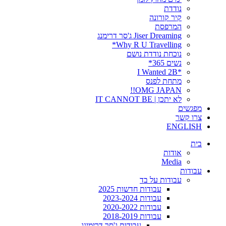
נודדת
קיר קורונה
המרפסת
Jiser Dreaming ג'סר דרימנג
Why R U Travelling*
נוכחת נודדת נושם
נשים 365*
*I Wanted 2B
מתחת לפנס
OMG JAPAN!!
לא יתכן | IT CANNOT BE
מפגשים
צרו קשר
ENGLISH
בית
אודות
Media
עבודות
עבודות על בד
עבודות חדשות 2025
עבודות 2023-2024
עבודות 2020-2022
עבודות 2018-2019
עבודות ג'סר דרימינג