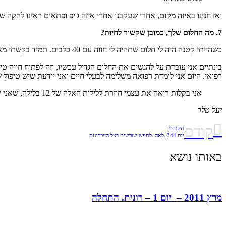
ואז חנינו באיזה מקום, אחרי שעקבנו אחרי איזה ג'יפ ופתאום ראינו להקה של איזה 20 אריות שוכבת שם.. הייתי בהלם מהמחזה, אמרתי שזה היה שווה הכל.. בסוף גם ראיתי שם את כ
7. מה החלום שלך, כמובן שקשור לחיות?
כשהייתי קטנה היה לי חלום שתהיה לי חווה עם 40 כלבים. תמיד בקשתי מאמא שלי והיא אמרה שהיא תצא לפנסיה שתינו נגדל אותם ביחד.. אני עוד מחכה
בינתיים אני עובדת על להגשים את החלום הגדול עכשיו, וזה לפתוח חווה טי
רפואי. היום אני לומדת רפואה משלימה לבעלי חיים ואני יודעת שיש טיפול ש
אני בקלות רואה את עצמי חוזרת ללילות האלה של 12 בלילה, שאני יורדת לטפל בחיות, אני מתגעגעת לזה ויש לי הרבה לתת.
יעל טלר
קודם
הקודם
יום 344, לאה. לחפש שורשים בצל הזיכרונות
באותו נושא
מרץ 2011 – יום 1 – רונית. התחלה