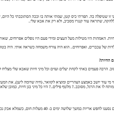
י זו שטיפלה בה. תפרתי כיס קטן, שמתי אותה בו וככה הסתובבתי כל היום, ש
הקה, שתראה עוד קנגרו מסביב, ולא רק את אבא שלי..
וף חיות. האמהות היו מטילות מעל העצים ומידי פעם היו נופלים אפרוחים, שא
ולדות של עכברים, ואפרוחים.. הוא היה צורח משמחה כשראה אותי. היה בטוח
וב. הרבה פעמים באתי לקחת יעלים ועזים וכל מיני חיות שאבא שלי מצליח ל
 מי עוד יושב באמצע הצהריים ומוציא לקזואר, (חיה שדומה ליען), את המעי
תח לו את הרגל, מסובב..? מלטף פילים..? היו כל מיני בגן חיות, כמובן של
היה קשה. תמיד בחלום ראיתי את זה כמו בנשיונל ג'אוגרפיק, א