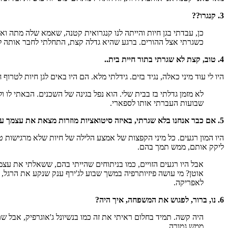
3. קנגרו??
כן, עבדתי בגן חיות והייתה לנו קנגרואית קטנה, שאמא שלה מתה ואנ
כשגרתי אצל ההורים. ברגע שהיא גדלה קצת, התחלתי לחבר אותה לל
4. טוב, קצת לא שגרתי בתור חיית בית..
היו לי עוד מיני כאלה, נגיד בזים. גידלתי מלא. הם היו באים לגן חיות לטר
לא מזמן גדלתי בז בבית שלי. הוא נפל בגינה של השכנים. הבאתי לו 
שבועות העברתי אותו לספארי.
5. אם כבר אנחנו בלא שגרתי, באיזה סיטואציות מוזרות מצאת את עצמך עם החיות?
היו המון רגעים. כל מיני הקפצות של אמצע הלילה של חיות שלא מרגישות ט
ליקק אותם, ממש תמך בהם.
אבל היו רגעים הזויים, כמו בניתוחים שהייתי בהם, ששאלתי את עצמי
אוטן? מי עושה פיזיותרפיה במשך שבוע לג'ירף ענק שנקע את הרגל, מו
לאפריקה.
6. נו, ברור, לפגוש את המשפחה, איך היה?
ממש גמורה..