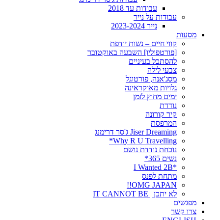
עבודות עד 2018
עבודות על נייר
נייר 2023-2024
מסעות
קווי חיים – נשות יודפת
[פורטפוליו] השבעה באוקטובר
להסתכל בעיניים
צבעי לילה
מסג'אנה, פורטוגל
גלויות מאוקראינה
ימים מחוץ לזמן
נודדת
קיר קורונה
המרפסת
Jiser Dreaming ג'סר דרימנג
Why R U Travelling*
נוכחת נודדת נושם
נשים 365*
*I Wanted 2B
מתחת לפנס
OMG JAPAN!!
לא יתכן | IT CANNOT BE
מפגשים
צרו קשר