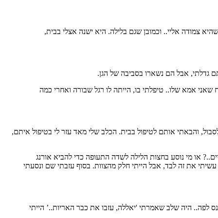
היא צמודה אליי.. וכמובן שגם בלילה. היא ישנה אצלי בבית,
ותם גדלתי, אבל הם נשארו בסביבה של הגן.
 שאני אמא שלו.. טיפלתי בו, הייתה לו רגל שבורה ואחרי כמה
סבול, והבאתי אותם לטיפול בבית. הכלב שלי מאד עזר לי בטיפול איתם,
ים..? או מי נוסע בחצות הלילה לשדה התעופה כדי להביא אורנג
א עשיתי את זה לבד, אבל הייתי חלק מהצוות. בסוף עזבתי שם ונסעתי
בל שם נסענו לחפש אריות במשך שלושה ימים ב- 40 מעלות חום, כשמלא אבק נכנס לפה.. היה שלב שאמרתי 'יאללה, עזבו את כבר האריות..’ הייתי