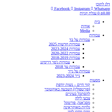
דלג לתוכן
Facebook
Instagram
Whatsapp
0.00
₪
0
עגלת קניות
בית
אודות
Media
עבודות
עבודות על בד
עבודות חדשות 2025
עבודות 2023-2024
עבודות 2020-2022
עבודות 2018-2019
עבודות ג'סר דרימינג
עבודות עד 2018
עבודות על נייר
נייר 2023-2024
מסעות
קווי חיים – נשות יודפת
[פורטפוליו] השבעה באוקטובר
להסתכל בעיניים
צבעי לילה
מסג'אנה, פורטוגל
גלויות מאוקראינה
ימים מחוץ לזמן