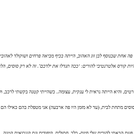
ה אחת שבנוסף לבן זוג האהוב, הייתה בכיף מביאה פרחים ושוקולד לאהובי
ת קורס אלטרנטיבי להורים: ‘ככה תגדלו את ילדכם’. זה לא רק סוסים, הלב רח
ים, והיא הייתה נראית לי ענקית, עצומה.. כשהייתי קטנה בקשתי לרכב, ול
וסים מתחת לבית, (עד לא מזמן היו פה ארבעה) אני מטפלת בהם כאילו הם ה
פעם הבאתי להורים שלי חיות- כלב, חתולים, קיפודים וגם קנגרואית קטנה..