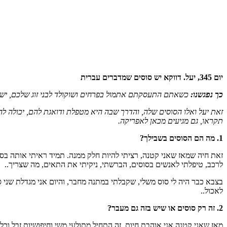
יום 345, יעל. דווקא יש סוסים שמדברים עברית
כך נפגשנו:
כשאתם התעסקתם אתמול בפרחים ושוקולד לבני זוג שלכם, יש פ
זאת יעל ואלו הסוסים שלה, והדרך שבה היא מטפלת ודואגת להם, יכולה להיו
תקראו, גם מגיעים מכאן לאפריקה.
1. מה הם הסוסים בשבילך?
זאת חיה שמאז שאני קטנה, רציתי להיות חלק ממנה. תמיד ראיתי אותה בסרט
לרכב, טיפלתי לאנשים בסוסים, הברשתי, ניקיתי את התאים, מה שצריך..
בצבא כבר היה לי סוס משלי, שקבלתי במתנה מחבר, והיום אני מגדלת שני ס
לאכול..
2. זה רק סוסים או שיש בזה גם מעבר?
מאז שאני קטנה אני אוהבת חיות, זה התחיל מתולעי משי וחיפושיות זבל וכל 