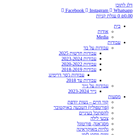
דלג לתוכן
Facebook
Instagram
Whatsapp
0.00
₪
0
עגלת קניות
בית
אודות
Media
עבודות
עבודות על בד
עבודות חדשות 2025
עבודות 2023-2024
עבודות 2020-2022
עבודות 2018-2019
עבודות ג'סר דרימינג
עבודות עד 2018
עבודות על נייר
נייר 2023-2024
מסעות
קווי חיים – נשות יודפת
[פורטפוליו] השבעה באוקטובר
להסתכל בעיניים
צבעי לילה
מסג'אנה, פורטוגל
גלויות מאוקראינה
ימים מחוץ לזמן