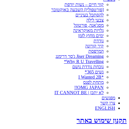
קווי חיים – נשות יודפת
[פורטפוליו] השבעה באוקטובר
להסתכל בעיניים
צבעי לילה
מסג'אנה, פורטוגל
גלויות מאוקראינה
ימים מחוץ לזמן
נודדת
קיר קורונה
המרפסת
Jiser Dreaming ג'סר דרימנג
Why R U Travelling*
נוכחת נודדת נושם
נשים 365*
*I Wanted 2B
מתחת לפנס
OMG JAPAN!!
לא יתכן | IT CANNOT BE
מפגשים
צרו קשר
ENGLISH
תקנון שימוש באתר