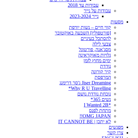
עבודות עד 2018
עבודות על נייר
נייר 2023-2024
מסעות
קווי חיים – נשות יודפת
[פורטפוליו] השבעה באוקטובר
להסתכל בעיניים
צבעי לילה
מסג'אנה, פורטוגל
גלויות מאוקראינה
ימים מחוץ לזמן
נודדת
קיר קורונה
המרפסת
Jiser Dreaming ג'סר דרימנג
Why R U Travelling*
נוכחת נודדת נושם
נשים 365*
*I Wanted 2B
מתחת לפנס
OMG JAPAN!!
לא יתכן | IT CANNOT BE
מפגשים
צרו קשר