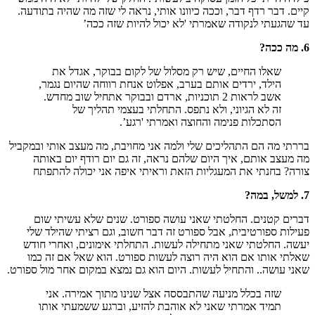
קיים. דבר רדף דבר, וככה כיוונו אותי, נראה לי שזה מה שהיה בתודעה.
עד שהגעתי לנקודה שאמרתי 'לא יכול להיות שזה ככה’
6. מה ככה?
שאלו החיים, שיש רק מסלול של לקום בבוקר, אגדל את
הילד, ירדים אותם בערב, אפלוט אנחת רווחה שהיום נגמר,
אשב לראות 2 תוכניות, ארדם ובבוקר אתחיל שוב מחדש.
זה לא הגיוני, ולא נתפס. התחלתי בעצמי תהליך של
הסתכלות פנימה והחוצה ואמרתי 'רגע’.
בררתי מה הם התהליכים שלי ולמה אני מחויבת, מה מעצב אותי ובמקביל
מה מעצב אותם, איך היום שלהם נראה, זה גם יום רודף יום באותה
צורה? בחנתי את המעגליות הזאת וראיתי איפה אני יכולה להתפתח
7. למשל, במה?
דברים קטנים. החלטתי שאני עושה ספורט. שנים שלא עשיתי שום
פעילות ספורטיבית, אבל ספורט זה דבר חשוב, וגם רציתי שהילד שלי
יעשה. החלטתי שאני מתחילה לעשות. התחלתי אימונים, ואחרי חודש
שאלתי אותו אם הוא היה רוצה לעשות ספורט. הוא שאל אם זה כמו
שאני עושה.. והתחיל לעשות. היום הוא גם נמצא במקום אחר מול ספורט.
שזה בכלל מניעה שהתבססה אצל שנינו מתוך אמירה. אני
תמיד אמרתי שאני לא אוהבת להזיע, וברגע ששמעתי אותו