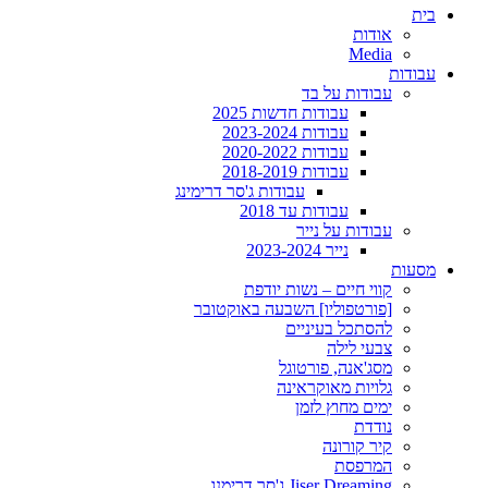
בית
אודות
Media
עבודות
עבודות על בד
עבודות חדשות 2025
עבודות 2023-2024
עבודות 2020-2022
עבודות 2018-2019
עבודות ג'סר דרימינג
עבודות עד 2018
עבודות על נייר
נייר 2023-2024
מסעות
קווי חיים – נשות יודפת
[פורטפוליו] השבעה באוקטובר
להסתכל בעיניים
צבעי לילה
מסג'אנה, פורטוגל
גלויות מאוקראינה
ימים מחוץ לזמן
נודדת
קיר קורונה
המרפסת
Jiser Dreaming ג'סר דרימנג