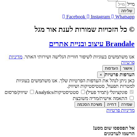
מייל
שליחה
Facebook
Instagram
Whatsapp
© כל הזכויות שמורות לענת אור מגל
Brandale עיצוב ובניית אתרים
אנו משתמשים בעוגיות לשיפור חוויית הגלישה ושירותי האתר.
מדיניות
פרטיות
אישור
העדפות
העדפות פרטיות
×
כאן ניתן לנהל את העדפות הפרטיות שלך. אנו משתמשים בעוגיות
למטרות תפעול, סטטיסטיקות ושיווק.
פונקציונלי (תמיד פעיל)
סטטיסטיקות/Analytics
שיווק/פרסום
התאמה אישית/מדיה משובצת
שמירה
דחייה
משיכת הסכמה
מדיניות פרטיות
מדיניות פרטיות
אל תפספסו שום מסע!
הרשמו לעדכונים