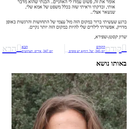
אומר את זה, פשוט עמדו לי האוזניים.. הבנתי שהוא מדבר
אותי, ובדקתי וראיתי שזה בכלל משפט של אמא שלי,
שנשאר אצלי..
ברגע שעשיתי ברור במקום הזה מול עצמי של התחושות והרגשות באופן
מדויק, אפשרתי לילדים שלי להיות במקום הזה יותר נקיים.
שרון קסטן-שפירא,
קודם
הבא
הקודם
הבא
יום 345, יעל. דווקא יש סוסים שמדברים עברית
יום 347, איריס. תעתועים
באותו נושא