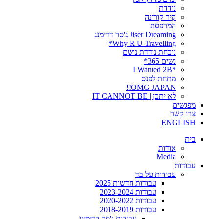
נודדת
קיר קורונה
המרפסת
Jiser Dreaming ג'סר דרימנג
Why R U Travelling*
נוכחת נודדת נושם
נשים 365*
*I Wanted 2B
מתחת לפנס
OMG JAPAN!!
לא יתכן | IT CANNOT BE
מפגשים
צרו קשר
ENGLISH
בית
אודות
Media
עבודות
עבודות על בד
עבודות חדשות 2025
עבודות 2023-2024
עבודות 2020-2022
עבודות 2018-2019
עבודות ג'סר דרימינג