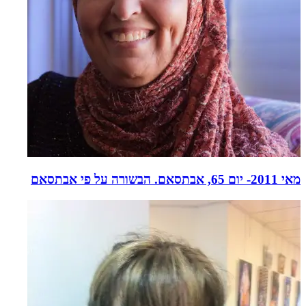
מאי 2011- יום 65, אבתסאם. הבשורה על פי אבתסאם