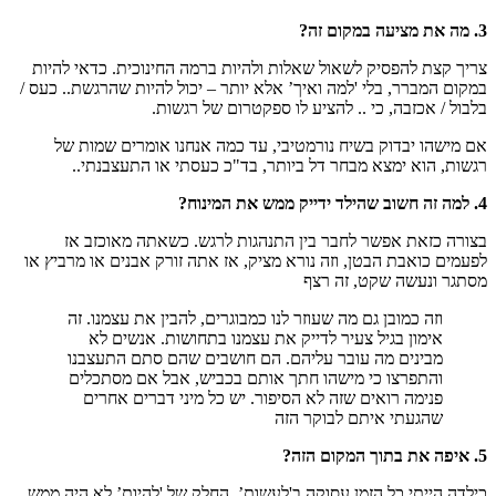
3. מה את מציעה במקום זה?
צריך קצת להפסיק לשאול שאלות ולהיות ברמה החינוכית. כדאי להיות
במקום המברר, בלי 'למה ואיך’ אלא יותר – יכול להיות שהרגשת.. כעס /
בלבול / אכזבה, כי .. להציע לו ספקטרום של רגשות.
אם מישהו יבדוק בשיח נורמטיבי, עד כמה אנחנו אומרים שמות של
רגשות, הוא ימצא מבחר דל ביותר, בד"כ כעסתי או התעצבנתי..
4. למה זה חשוב שהילד ידייק ממש את המינוח?
בצורה כזאת אפשר לחבר בין התנהגות לרגש. כשאתה מאוכזב אז
לפעמים כואבת הבטן, וזה נורא מציק, אז אתה זורק אבנים או מרביץ או
מסתגר ונעשה שקט, זה רצף
וזה כמובן גם מה שעוזר לנו כמבוגרים, להבין את עצמנו. זה
אימון בגיל צעיר לדייק את עצמנו בתחושות. אנשים לא
מבינים מה עובר עליהם. הם חושבים שהם סתם התעצבנו
והתפרצו כי מישהו חתך אותם בכביש, אבל אם מסתכלים
פנימה רואים שזה לא הסיפור. יש כל מיני דברים אחרים
שהגעתי איתם לבוקר הזה
5. איפה את בתוך המקום הזה?
כילדה הייתי כל הזמן עסוקה ב'לעשות’. החלק של 'להיות’ לא היה ממש