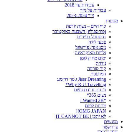
עבודות עד 2018
עבודות על נייר
נייר 2023-2024
מסעות
קווי חיים – נשות יודפת
[פורטפוליו] השבעה באוקטובר
להסתכל בעיניים
צבעי לילה
מסג'אנה, פורטוגל
גלויות מאוקראינה
ימים מחוץ לזמן
נודדת
קיר קורונה
המרפסת
Jiser Dreaming ג'סר דרימנג
Why R U Travelling*
נוכחת נודדת נושם
נשים 365*
*I Wanted 2B
מתחת לפנס
OMG JAPAN!!
לא יתכן | IT CANNOT BE
מפגשים
צרו קשר