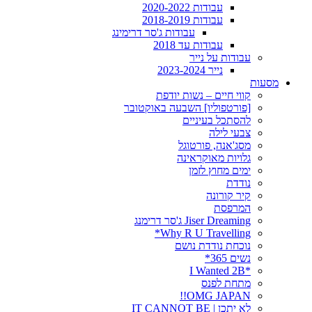
עבודות 2020-2022
עבודות 2018-2019
עבודות ג'סר דרימינג
עבודות עד 2018
עבודות על נייר
נייר 2023-2024
מסעות
קווי חיים – נשות יודפת
[פורטפוליו] השבעה באוקטובר
להסתכל בעיניים
צבעי לילה
מסג'אנה, פורטוגל
גלויות מאוקראינה
ימים מחוץ לזמן
נודדת
קיר קורונה
המרפסת
Jiser Dreaming ג'סר דרימנג
Why R U Travelling*
נוכחת נודדת נושם
נשים 365*
*I Wanted 2B
מתחת לפנס
OMG JAPAN!!
לא יתכן | IT CANNOT BE