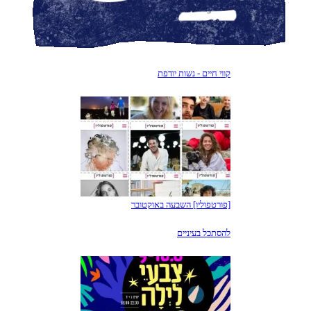
קווי חיים - נשות יודפת
[פורטפוליו] השבעה באוקטובר
להסתכל בעיניים