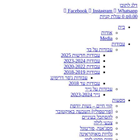
דלג לתוכן
Facebook
Instagram
Whatsapp
0.00
₪
0
עגלת קניות
בית
אודות
Media
עבודות
עבודות על בד
עבודות חדשות 2025
עבודות 2023-2024
עבודות 2020-2022
עבודות 2018-2019
עבודות ג'סר דרימינג
עבודות עד 2018
עבודות על נייר
נייר 2023-2024
מסעות
קווי חיים – נשות יודפת
[פורטפוליו] השבעה באוקטובר
להסתכל בעיניים
צבעי לילה
מסג'אנה, פורטוגל
גלויות מאוקראינה
ימים מחוץ לזמן