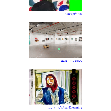
לבד ליפן הספר
נוכחת נודדת נושם
Jiser Dreaming ג'סר דרימנג