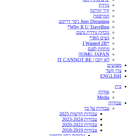
נודדת
קיר קורונה
המרפסת
Jiser Dreaming ג'סר דרימנג
Why R U Travelling*
נוכחת נודדת נושם
נשים 365*
*I Wanted 2B
מתחת לפנס
OMG JAPAN!!
לא יתכן | IT CANNOT BE
מפגשים
צרו קשר
ENGLISH
בית
אודות
Media
עבודות
עבודות על בד
עבודות חדשות 2025
עבודות 2023-2024
עבודות 2020-2022
עבודות 2018-2019
עבודות ג'סר דרימינג