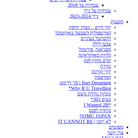
עבודות עד 2018
עבודות על נייר
נייר 2023-2024
מסעות
קווי חיים – נשות יודפת
[פורטפוליו] השבעה באוקטובר
להסתכל בעיניים
צבעי לילה
מסג'אנה, פורטוגל
גלויות מאוקראינה
ימים מחוץ לזמן
נודדת
קיר קורונה
המרפסת
Jiser Dreaming ג'סר דרימנג
Why R U Travelling*
נוכחת נודדת נושם
נשים 365*
*I Wanted 2B
מתחת לפנס
OMG JAPAN!!
לא יתכן | IT CANNOT BE
מפגשים
צרו קשר