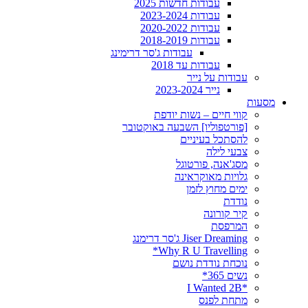
עבודות חדשות 2025
עבודות 2023-2024
עבודות 2020-2022
עבודות 2018-2019
עבודות ג'סר דרימינג
עבודות עד 2018
עבודות על נייר
נייר 2023-2024
מסעות
קווי חיים – נשות יודפת
[פורטפוליו] השבעה באוקטובר
להסתכל בעיניים
צבעי לילה
מסג'אנה, פורטוגל
גלויות מאוקראינה
ימים מחוץ לזמן
נודדת
קיר קורונה
המרפסת
Jiser Dreaming ג'סר דרימנג
Why R U Travelling*
נוכחת נודדת נושם
נשים 365*
*I Wanted 2B
מתחת לפנס