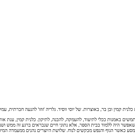
ית קמין ובן בר, באוצרות. של יוסי ווסיד. גלריה 'זוזו' להנעה חברתית, עמק
ים באמנות ככלי לתיעוד, להעמקה, להבנה, לתיקון. כלנית קמין, ענת אור 
ת שאפשר היה ללמוד בבית הספר, אלא נתוני חיים שנבראים ברגע זה ממש וש
מסע כאשר הגוף והנפש מבקשים לנוח. שלושת היוצרים נהנים ממעמדה המ