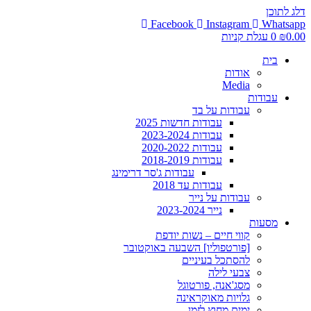
דלג לתוכן
Facebook
Instagram
Whatsapp
0.00
₪
0
עגלת קניות
בית
אודות
Media
עבודות
עבודות על בד
עבודות חדשות 2025
עבודות 2023-2024
עבודות 2020-2022
עבודות 2018-2019
עבודות ג'סר דרימינג
עבודות עד 2018
עבודות על נייר
נייר 2023-2024
מסעות
קווי חיים – נשות יודפת
[פורטפוליו] השבעה באוקטובר
להסתכל בעיניים
צבעי לילה
מסג'אנה, פורטוגל
גלויות מאוקראינה
ימים מחוץ לזמן