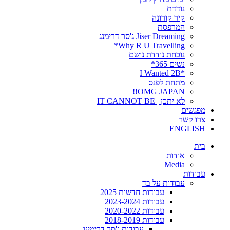
נודדת
קיר קורונה
המרפסת
Jiser Dreaming ג'סר דרימנג
Why R U Travelling*
נוכחת נודדת נושם
נשים 365*
*I Wanted 2B
מתחת לפנס
OMG JAPAN!!
לא יתכן | IT CANNOT BE
מפגשים
צרו קשר
ENGLISH
בית
אודות
Media
עבודות
עבודות על בד
עבודות חדשות 2025
עבודות 2023-2024
עבודות 2020-2022
עבודות 2018-2019
עבודות ג'סר דרימינג