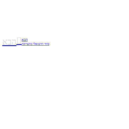
הבא
הבא
סיור וירטואלי בתערוכה