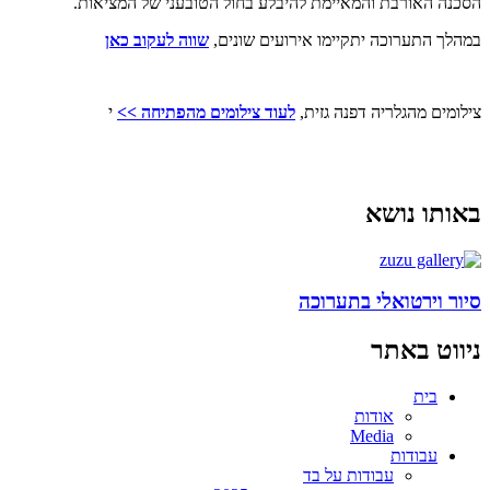
הסכנה האורבת והמאיימת להיבלע בחול הטובעני של המציאות.
במהלך התערוכה יתקיימו אירועים שונים,
שווה לעקוב כא
ן
צילומים מהגלריה דפנה גזית,
לעוד צילומים מהפתיחה >>
י
באותו נושא
סיור וירטואלי בתערוכה
ניווט באתר
בית
אודות
Media
עבודות
עבודות על בד