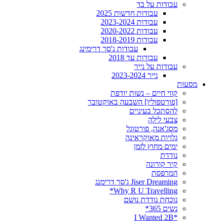
עבודות על בד
עבודות חדשות 2025
עבודות 2023-2024
עבודות 2020-2022
עבודות 2018-2019
עבודות ג'סר דרימינג
עבודות עד 2018
עבודות על נייר
נייר 2023-2024
מסעות
קווי חיים – נשות יודפת
[פורטפוליו] השבעה באוקטובר
להסתכל בעיניים
צבעי לילה
מסג'אנה, פורטוגל
גלויות מאוקראינה
ימים מחוץ לזמן
נודדת
קיר קורונה
המרפסת
Jiser Dreaming ג'סר דרימנג
Why R U Travelling*
נוכחת נודדת נושם
נשים 365*
*I Wanted 2B