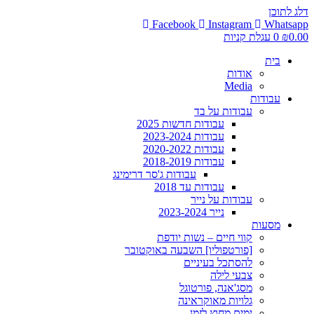
דלג לתוכן
Facebook
Instagram
Whatsapp
0.00
₪
0
עגלת קניות
בית
אודות
Media
עבודות
עבודות על בד
עבודות חדשות 2025
עבודות 2023-2024
עבודות 2020-2022
עבודות 2018-2019
עבודות ג'סר דרימינג
עבודות עד 2018
עבודות על נייר
נייר 2023-2024
מסעות
קווי חיים – נשות יודפת
[פורטפוליו] השבעה באוקטובר
להסתכל בעיניים
צבעי לילה
מסג'אנה, פורטוגל
גלויות מאוקראינה
ימים מחוץ לזמן