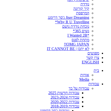
נודדת
קיר קורונה
המרפסת
Jiser Dreaming ג'סר דרימנג
Why R U Travelling*
נוכחת נודדת נושם
נשים 365*
*I Wanted 2B
מתחת לפנס
OMG JAPAN!!
לא יתכן | IT CANNOT BE
מפגשים
צרו קשר
ENGLISH
בית
אודות
Media
עבודות
עבודות על בד
עבודות חדשות 2025
עבודות 2023-2024
עבודות 2020-2022
עבודות 2018-2019
עבודות ג'סר דרימינג