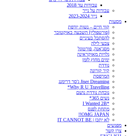
עבודות עד 2018
עבודות על נייר
נייר 2023-2024
מסעות
קווי חיים – נשות יודפת
[פורטפוליו] השבעה באוקטובר
להסתכל בעיניים
צבעי לילה
מסג'אנה, פורטוגל
גלויות מאוקראינה
ימים מחוץ לזמן
נודדת
קיר קורונה
המרפסת
Jiser Dreaming ג'סר דרימנג
Why R U Travelling*
נוכחת נודדת נושם
נשים 365*
*I Wanted 2B
מתחת לפנס
OMG JAPAN!!
לא יתכן | IT CANNOT BE
מפגשים
צרו קשר