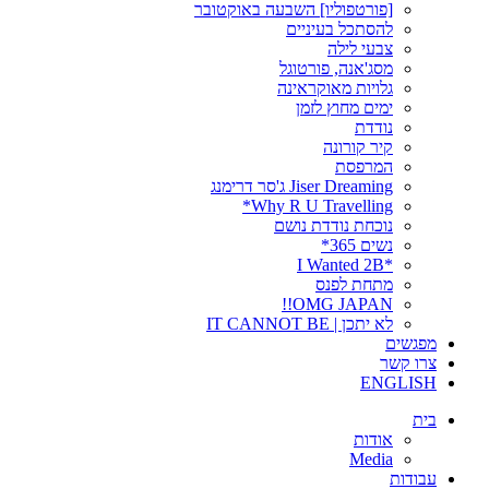
[פורטפוליו] השבעה באוקטובר
להסתכל בעיניים
צבעי לילה
מסג'אנה, פורטוגל
גלויות מאוקראינה
ימים מחוץ לזמן
נודדת
קיר קורונה
המרפסת
Jiser Dreaming ג'סר דרימנג
Why R U Travelling*
נוכחת נודדת נושם
נשים 365*
*I Wanted 2B
מתחת לפנס
OMG JAPAN!!
לא יתכן | IT CANNOT BE
מפגשים
צרו קשר
ENGLISH
בית
אודות
Media
עבודות