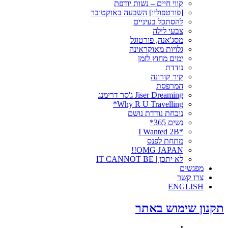
קווי חיים – נשות יודפת
[פורטפוליו] השבעה באוקטובר
להסתכל בעיניים
צבעי לילה
מסג'אנה, פורטוגל
גלויות מאוקראינה
ימים מחוץ לזמן
נודדת
קיר קורונה
המרפסת
Jiser Dreaming ג'סר דרימנג
Why R U Travelling*
נוכחת נודדת נושם
נשים 365*
*I Wanted 2B
מתחת לפנס
OMG JAPAN!!
לא יתכן | IT CANNOT BE
מפגשים
צרו קשר
ENGLISH
תקנון שימוש באתר