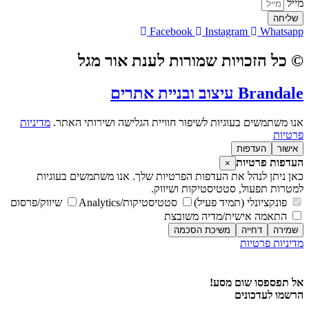
מייל
שליחה
Facebook
Instagram
Whatsapp
© כל הזכויות שמורות לענת אור מגל
Brandale עיצוב ובניית אתרים
אנו משתמשים בעוגיות לשיפור חוויית הגלישה ושירותי האתר.
מדיניות
פרטיות
אישור
העדפות
העדפות פרטיות
×
כאן ניתן לנהל את העדפות הפרטיות שלך. אנו משתמשים בעוגיות
למטרות תפעול, סטטיסטיקות ושיווק.
פונקציונלי (תמיד פעיל)
סטטיסטיקות/Analytics
שיווק/פרסום
התאמה אישית/מדיה משובצת
שמירה
דחייה
משיכת הסכמה
מדיניות פרטיות
מדיניות פרטיות
אל תפספסו שום מסע!
הרשמו לעדכונים