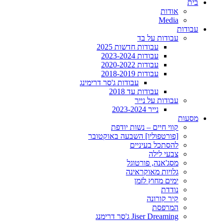
בית
אודות
Media
עבודות
עבודות על בד
עבודות חדשות 2025
עבודות 2023-2024
עבודות 2020-2022
עבודות 2018-2019
עבודות ג'סר דרימינג
עבודות עד 2018
עבודות על נייר
נייר 2023-2024
מסעות
קווי חיים – נשות יודפת
[פורטפוליו] השבעה באוקטובר
להסתכל בעיניים
צבעי לילה
מסג'אנה, פורטוגל
גלויות מאוקראינה
ימים מחוץ לזמן
נודדת
קיר קורונה
המרפסת
Jiser Dreaming ג'סר דרימנג