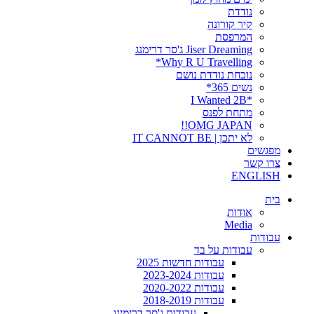
נודדת
קיר קורונה
המרפסת
Jiser Dreaming ג'סר דרימנג
Why R U Travelling*
נוכחת נודדת נושם
נשים 365*
*I Wanted 2B
מתחת לפנס
OMG JAPAN!!
לא יתכן | IT CANNOT BE
מפגשים
צרו קשר
ENGLISH
בית
אודות
Media
עבודות
עבודות על בד
עבודות חדשות 2025
עבודות 2023-2024
עבודות 2020-2022
עבודות 2018-2019
עבודות ג'סר דרימינג