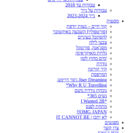
עבודות עד 2018
עבודות על נייר
נייר 2023-2024
מסעות
קווי חיים – נשות יודפת
[פורטפוליו] השבעה באוקטובר
להסתכל בעיניים
צבעי לילה
מסג'אנה, פורטוגל
גלויות מאוקראינה
ימים מחוץ לזמן
נודדת
קיר קורונה
המרפסת
Jiser Dreaming ג'סר דרימנג
Why R U Travelling*
נוכחת נודדת נושם
נשים 365*
*I Wanted 2B
מתחת לפנס
OMG JAPAN!!
לא יתכן | IT CANNOT BE
מפגשים
צרו קשר