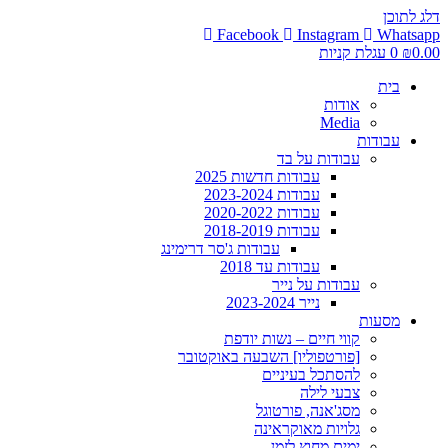
דלג לתוכן
Facebook
Instagram
Whatsapp
0.00
₪
0
עגלת קניות
בית
אודות
Media
עבודות
עבודות על בד
עבודות חדשות 2025
עבודות 2023-2024
עבודות 2020-2022
עבודות 2018-2019
עבודות ג'סר דרימינג
עבודות עד 2018
עבודות על נייר
נייר 2023-2024
מסעות
קווי חיים – נשות יודפת
[פורטפוליו] השבעה באוקטובר
להסתכל בעיניים
צבעי לילה
מסג'אנה, פורטוגל
גלויות מאוקראינה
ימים מחוץ לזמן