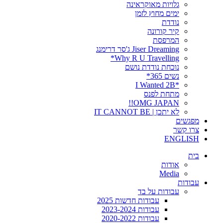
גלויות מאוקראינה
ימים מחוץ לזמן
נודדת
קיר קורונה
המרפסת
Jiser Dreaming ג'סר דרימנג
Why R U Travelling*
נוכחת נודדת נושם
נשים 365*
*I Wanted 2B
מתחת לפנס
OMG JAPAN!!
לא יתכן | IT CANNOT BE
מפגשים
צרו קשר
ENGLISH
בית
אודות
Media
עבודות
עבודות על בד
עבודות חדשות 2025
עבודות 2023-2024
עבודות 2020-2022