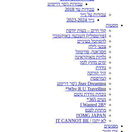
עבודות ג'סר דרימינג
עבודות עד 2018
עבודות על נייר
נייר 2023-2024
מסעות
קווי חיים – נשות יודפת
[פורטפוליו] השבעה באוקטובר
להסתכל בעיניים
צבעי לילה
מסג'אנה, פורטוגל
גלויות מאוקראינה
ימים מחוץ לזמן
נודדת
קיר קורונה
המרפסת
Jiser Dreaming ג'סר דרימנג
Why R U Travelling*
נוכחת נודדת נושם
נשים 365*
*I Wanted 2B
מתחת לפנס
OMG JAPAN!!
לא יתכן | IT CANNOT BE
מפגשים
צרו קשר