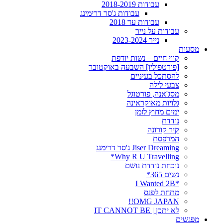
עבודות 2018-2019
עבודות ג'סר דרימינג
עבודות עד 2018
עבודות על נייר
נייר 2023-2024
מסעות
קווי חיים – נשות יודפת
[פורטפוליו] השבעה באוקטובר
להסתכל בעיניים
צבעי לילה
מסג'אנה, פורטוגל
גלויות מאוקראינה
ימים מחוץ לזמן
נודדת
קיר קורונה
המרפסת
Jiser Dreaming ג'סר דרימנג
Why R U Travelling*
נוכחת נודדת נושם
נשים 365*
*I Wanted 2B
מתחת לפנס
OMG JAPAN!!
לא יתכן | IT CANNOT BE
מפגשים