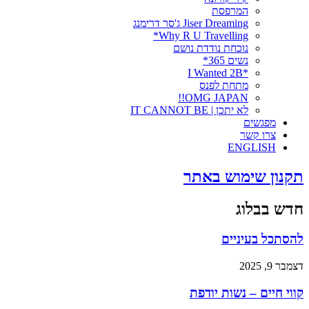
המרפסת
Jiser Dreaming ג'סר דרימנג
Why R U Travelling*
נוכחת נודדת נושם
נשים 365*
*I Wanted 2B
מתחת לפנס
OMG JAPAN!!
לא יתכן | IT CANNOT BE
מפגשים
צרו קשר
ENGLISH
תקנון שימוש באתר
חדש בבלוג
להסתכל בעיניים
דצמבר 9, 2025
קווי חיים – נשות יודפת