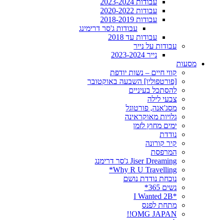
עבודות 2023-2024
עבודות 2020-2022
עבודות 2018-2019
עבודות ג'סר דרימינג
עבודות עד 2018
עבודות על נייר
נייר 2023-2024
מסעות
קווי חיים – נשות יודפת
[פורטפוליו] השבעה באוקטובר
להסתכל בעיניים
צבעי לילה
מסג'אנה, פורטוגל
גלויות מאוקראינה
ימים מחוץ לזמן
נודדת
קיר קורונה
המרפסת
Jiser Dreaming ג'סר דרימנג
Why R U Travelling*
נוכחת נודדת נושם
נשים 365*
*I Wanted 2B
מתחת לפנס
OMG JAPAN!!