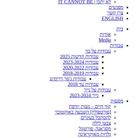
לא יתכן | IT CANNOT BE
מפגשים
צרו קשר
ENGLISH
בית
אודות
Media
עבודות
עבודות על בד
עבודות חדשות 2025
עבודות 2023-2024
עבודות 2020-2022
עבודות 2018-2019
עבודות ג'סר דרימינג
עבודות עד 2018
עבודות על נייר
נייר 2023-2024
מסעות
קווי חיים – נשות יודפת
[פורטפוליו] השבעה באוקטובר
להסתכל בעיניים
צבעי לילה
מסג'אנה, פורטוגל
גלויות מאוקראינה