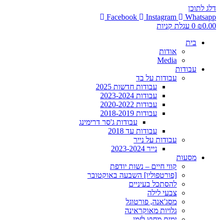
דלג לתוכן
Facebook
Instagram
Whatsapp
0.00
₪
0
עגלת קניות
בית
אודות
Media
עבודות
עבודות על בד
עבודות חדשות 2025
עבודות 2023-2024
עבודות 2020-2022
עבודות 2018-2019
עבודות ג'סר דרימינג
עבודות עד 2018
עבודות על נייר
נייר 2023-2024
מסעות
קווי חיים – נשות יודפת
[פורטפוליו] השבעה באוקטובר
להסתכל בעיניים
צבעי לילה
מסג'אנה, פורטוגל
גלויות מאוקראינה
ימים מחוץ לזמן