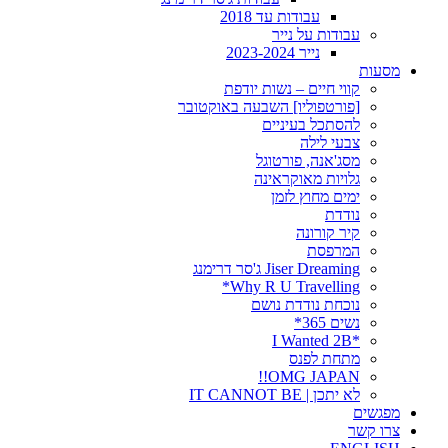
עבודות עד 2018
עבודות על נייר
נייר 2023-2024
מסעות
קווי חיים – נשות יודפת
[פורטפוליו] השבעה באוקטובר
להסתכל בעיניים
צבעי לילה
מסג'אנה, פורטוגל
גלויות מאוקראינה
ימים מחוץ לזמן
נודדת
קיר קורונה
המרפסת
Jiser Dreaming ג'סר דרימנג
Why R U Travelling*
נוכחת נודדת נושם
נשים 365*
*I Wanted 2B
מתחת לפנס
OMG JAPAN!!
לא יתכן | IT CANNOT BE
מפגשים
צרו קשר