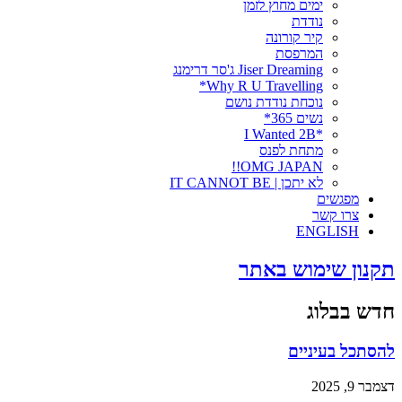
ימים מחוץ לזמן
נודדת
קיר קורונה
המרפסת
Jiser Dreaming ג'סר דרימנג
Why R U Travelling*
נוכחת נודדת נושם
נשים 365*
*I Wanted 2B
מתחת לפנס
OMG JAPAN!!
לא יתכן | IT CANNOT BE
מפגשים
צרו קשר
ENGLISH
תקנון שימוש באתר
חדש בבלוג
להסתכל בעיניים
דצמבר 9, 2025