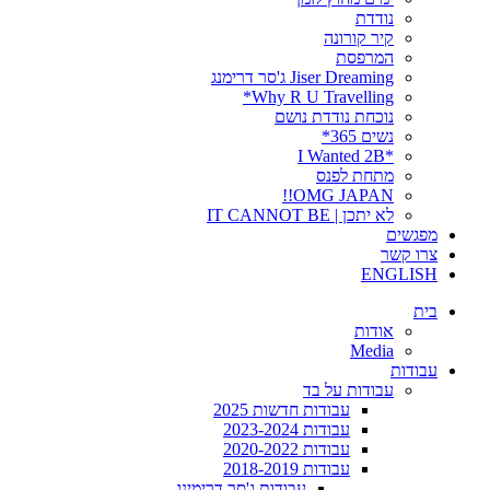
נודדת
קיר קורונה
המרפסת
Jiser Dreaming ג'סר דרימנג
Why R U Travelling*
נוכחת נודדת נושם
נשים 365*
*I Wanted 2B
מתחת לפנס
OMG JAPAN!!
לא יתכן | IT CANNOT BE
מפגשים
צרו קשר
ENGLISH
בית
אודות
Media
עבודות
עבודות על בד
עבודות חדשות 2025
עבודות 2023-2024
עבודות 2020-2022
עבודות 2018-2019
עבודות ג'סר דרימינג