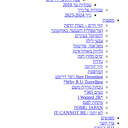
עבודות עד 2018
עבודות על נייר
נייר 2023-2024
מסעות
קווי חיים – נשות יודפת
[פורטפוליו] השבעה באוקטובר
להסתכל בעיניים
צבעי לילה
מסג'אנה, פורטוגל
גלויות מאוקראינה
ימים מחוץ לזמן
נודדת
קיר קורונה
המרפסת
Jiser Dreaming ג'סר דרימנג
Why R U Travelling*
נוכחת נודדת נושם
נשים 365*
*I Wanted 2B
מתחת לפנס
OMG JAPAN!!
לא יתכן | IT CANNOT BE
מפגשים
צרו קשר