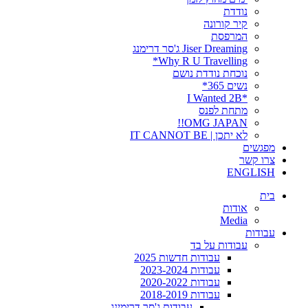
נודדת
קיר קורונה
המרפסת
Jiser Dreaming ג'סר דרימנג
Why R U Travelling*
נוכחת נודדת נושם
נשים 365*
*I Wanted 2B
מתחת לפנס
OMG JAPAN!!
לא יתכן | IT CANNOT BE
מפגשים
צרו קשר
ENGLISH
בית
אודות
Media
עבודות
עבודות על בד
עבודות חדשות 2025
עבודות 2023-2024
עבודות 2020-2022
עבודות 2018-2019
עבודות ג'סר דרימינג