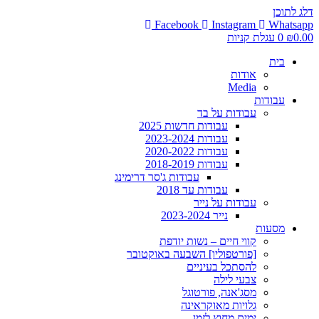
דלג לתוכן
Facebook
Instagram
Whatsapp
0.00
₪
0
עגלת קניות
בית
אודות
Media
עבודות
עבודות על בד
עבודות חדשות 2025
עבודות 2023-2024
עבודות 2020-2022
עבודות 2018-2019
עבודות ג'סר דרימינג
עבודות עד 2018
עבודות על נייר
נייר 2023-2024
מסעות
קווי חיים – נשות יודפת
[פורטפוליו] השבעה באוקטובר
להסתכל בעיניים
צבעי לילה
מסג'אנה, פורטוגל
גלויות מאוקראינה
ימים מחוץ לזמן