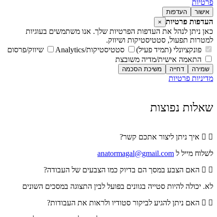
פרטיות
אישור
העדפות
העדפות פרטיות
×
כאן ניתן לנהל את העדפות הפרטיות שלך. אנו משתמשים בעוגיות
למטרות תפעול, סטטיסטיקות ושיווק.
פונקציונלי (תמיד פעיל)
סטטיסטיקות/Analytics
שיווק/פרסום
התאמה אישית/מדיה משובצת
שמירה
דחייה
משיכת הסכמה
מדיניות פרטיות
מדיניות פרטיות
שאלות נפוצות
איך ניתן ליצור אתכם קשר?
לשלוח מייל ל
anatormagal@gmail.com
האם הצבע במסך הם בדיוק כמו הצבעים של העבודה?
לא. יכולה להיות סטייה בגוונים בפועל לבין התצוגה במסכים השונים
האם ניתן להגיע לביקור סטודיו ולראות את העבודות?