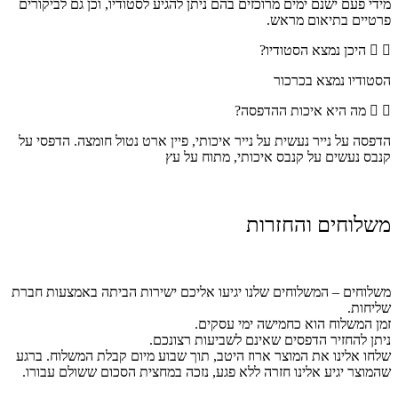
מידי פעם ישנם ימים מרוכזים בהם ניתן להגיע לסטודיו, וכן גם לביקורים
פרטיים בתיאום מראש.
היכן נמצא הסטודיו?
הסטודיו נמצא בכרכור
מה היא איכות ההדפסה?
הדפסה על נייר נעשית על נייר איכותי, פיין ארט נטול חומצה. הדפסי על
קנבס נעשים על קנבס איכותי, מתוח על עץ
משלוחים והחזרות
משלוחים – המשלוחים שלנו יגיעו אליכם ישירות הביתה באמצעות חברת
שליחות.
זמן המשלוח הוא כחמישה ימי עסקים.
ניתן להחזיר הדפסים שאינם לשביעות רצונכם.
שלחו אלינו את המוצר ארוז היטב, תוך שבוע מיום קבלת המשלוח. ברגע
שהמוצר יגיע אלינו חזרה ללא פגע, נזכה במחצית הסכום ששולם עבורו.