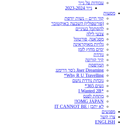
עבודות על נייר
נייר 2023-2024
מסעות
קווי חיים – נשות יודפת
[פורטפוליו] השבעה באוקטובר
להסתכל בעיניים
צבעי לילה
מסג'אנה, פורטוגל
גלויות מאוקראינה
ימים מחוץ לזמן
נודדת
קיר קורונה
המרפסת
Jiser Dreaming ג'סר דרימנג
Why R U Travelling*
נוכחת נודדת נושם
נשים 365*
*I Wanted 2B
מתחת לפנס
OMG JAPAN!!
לא יתכן | IT CANNOT BE
מפגשים
צרו קשר
ENGLISH