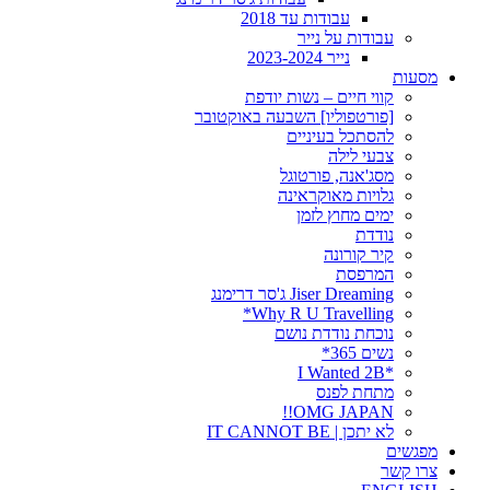
עבודות עד 2018
עבודות על נייר
נייר 2023-2024
מסעות
קווי חיים – נשות יודפת
[פורטפוליו] השבעה באוקטובר
להסתכל בעיניים
צבעי לילה
מסג'אנה, פורטוגל
גלויות מאוקראינה
ימים מחוץ לזמן
נודדת
קיר קורונה
המרפסת
Jiser Dreaming ג'סר דרימנג
Why R U Travelling*
נוכחת נודדת נושם
נשים 365*
*I Wanted 2B
מתחת לפנס
OMG JAPAN!!
לא יתכן | IT CANNOT BE
מפגשים
צרו קשר