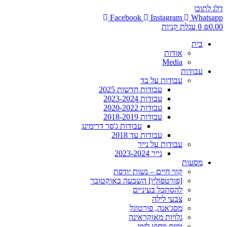
דלג לתוכן
Facebook
Instagram
Whatsapp
0.00
₪
0
עגלת קניות
בית
אודות
Media
עבודות
עבודות על בד
עבודות חדשות 2025
עבודות 2023-2024
עבודות 2020-2022
עבודות 2018-2019
עבודות ג'סר דרימינג
עבודות עד 2018
עבודות על נייר
נייר 2023-2024
מסעות
קווי חיים – נשות יודפת
[פורטפוליו] השבעה באוקטובר
להסתכל בעיניים
צבעי לילה
מסג'אנה, פורטוגל
גלויות מאוקראינה
ימים מחוץ לזמן