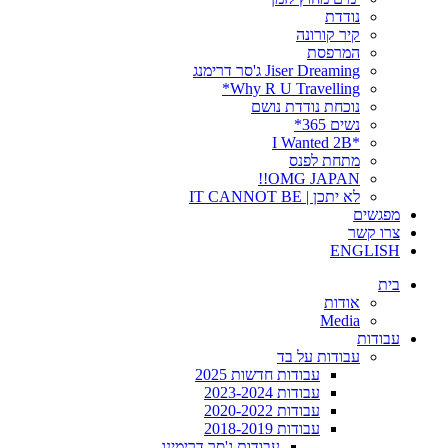
נודדת
קיר קורונה
המרפסת
Jiser Dreaming ג'סר דרימנג
Why R U Travelling*
נוכחת נודדת נושם
נשים 365*
*I Wanted 2B
מתחת לפנס
OMG JAPAN!!
לא יתכן | IT CANNOT BE
מפגשים
צרו קשר
ENGLISH
בית
אודות
Media
עבודות
עבודות על בד
עבודות חדשות 2025
עבודות 2023-2024
עבודות 2020-2022
עבודות 2018-2019
עבודות ג'סר דרימינג