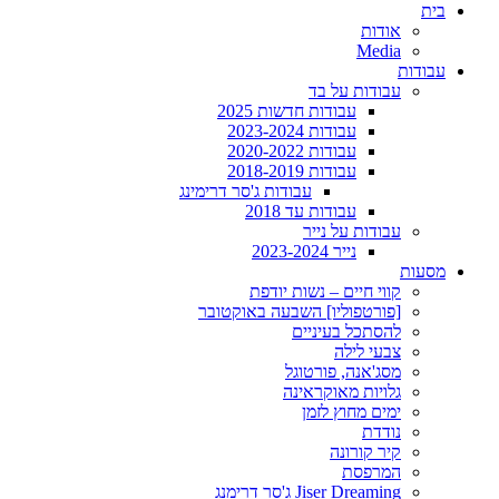
בית
אודות
Media
עבודות
עבודות על בד
עבודות חדשות 2025
עבודות 2023-2024
עבודות 2020-2022
עבודות 2018-2019
עבודות ג'סר דרימינג
עבודות עד 2018
עבודות על נייר
נייר 2023-2024
מסעות
קווי חיים – נשות יודפת
[פורטפוליו] השבעה באוקטובר
להסתכל בעיניים
צבעי לילה
מסג'אנה, פורטוגל
גלויות מאוקראינה
ימים מחוץ לזמן
נודדת
קיר קורונה
המרפסת
Jiser Dreaming ג'סר דרימנג