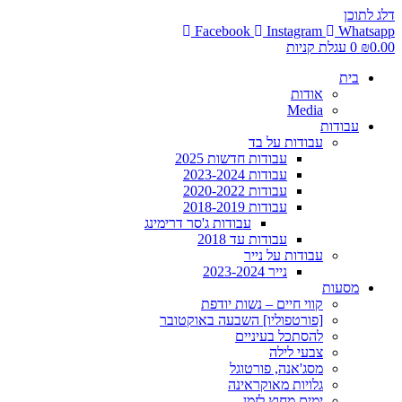
דלג לתוכן
Facebook
Instagram
Whatsapp
0.00
₪
0
עגלת קניות
בית
אודות
Media
עבודות
עבודות על בד
עבודות חדשות 2025
עבודות 2023-2024
עבודות 2020-2022
עבודות 2018-2019
עבודות ג'סר דרימינג
עבודות עד 2018
עבודות על נייר
נייר 2023-2024
מסעות
קווי חיים – נשות יודפת
[פורטפוליו] השבעה באוקטובר
להסתכל בעיניים
צבעי לילה
מסג'אנה, פורטוגל
גלויות מאוקראינה
ימים מחוץ לזמן