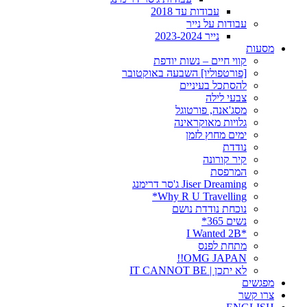
עבודות עד 2018
עבודות על נייר
נייר 2023-2024
מסעות
קווי חיים – נשות יודפת
[פורטפוליו] השבעה באוקטובר
להסתכל בעיניים
צבעי לילה
מסג'אנה, פורטוגל
גלויות מאוקראינה
ימים מחוץ לזמן
נודדת
קיר קורונה
המרפסת
Jiser Dreaming ג'סר דרימנג
Why R U Travelling*
נוכחת נודדת נושם
נשים 365*
*I Wanted 2B
מתחת לפנס
OMG JAPAN!!
לא יתכן | IT CANNOT BE
מפגשים
צרו קשר