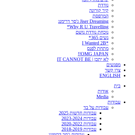
נודדת
קיר קורונה
המרפסת
Jiser Dreaming ג'סר דרימנג
Why R U Travelling*
נוכחת נודדת נושם
נשים 365*
*I Wanted 2B
מתחת לפנס
OMG JAPAN!!
לא יתכן | IT CANNOT BE
מפגשים
צרו קשר
ENGLISH
בית
אודות
Media
עבודות
עבודות על בד
עבודות חדשות 2025
עבודות 2023-2024
עבודות 2020-2022
עבודות 2018-2019
עבודות ג'סר דרימינג