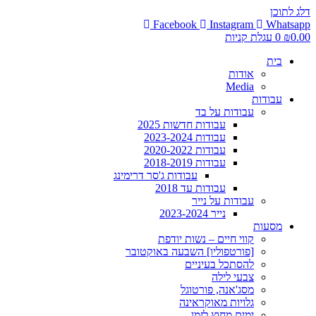
דלג לתוכן
Facebook
Instagram
Whatsapp
0.00
₪
0
עגלת קניות
בית
אודות
Media
עבודות
עבודות על בד
עבודות חדשות 2025
עבודות 2023-2024
עבודות 2020-2022
עבודות 2018-2019
עבודות ג'סר דרימינג
עבודות עד 2018
עבודות על נייר
נייר 2023-2024
מסעות
קווי חיים – נשות יודפת
[פורטפוליו] השבעה באוקטובר
להסתכל בעיניים
צבעי לילה
מסג'אנה, פורטוגל
גלויות מאוקראינה
ימים מחוץ לזמן