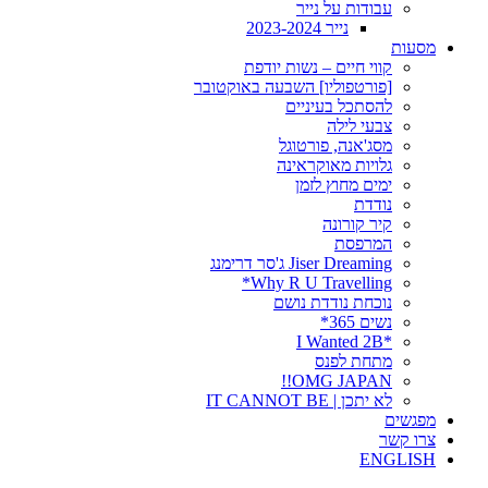
עבודות על נייר
נייר 2023-2024
מסעות
קווי חיים – נשות יודפת
[פורטפוליו] השבעה באוקטובר
להסתכל בעיניים
צבעי לילה
מסג'אנה, פורטוגל
גלויות מאוקראינה
ימים מחוץ לזמן
נודדת
קיר קורונה
המרפסת
Jiser Dreaming ג'סר דרימנג
Why R U Travelling*
נוכחת נודדת נושם
נשים 365*
*I Wanted 2B
מתחת לפנס
OMG JAPAN!!
לא יתכן | IT CANNOT BE
מפגשים
צרו קשר
ENGLISH