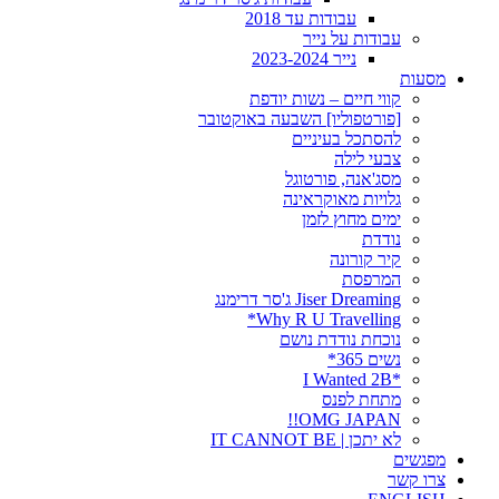
עבודות עד 2018
עבודות על נייר
נייר 2023-2024
מסעות
קווי חיים – נשות יודפת
[פורטפוליו] השבעה באוקטובר
להסתכל בעיניים
צבעי לילה
מסג'אנה, פורטוגל
גלויות מאוקראינה
ימים מחוץ לזמן
נודדת
קיר קורונה
המרפסת
Jiser Dreaming ג'סר דרימנג
Why R U Travelling*
נוכחת נודדת נושם
נשים 365*
*I Wanted 2B
מתחת לפנס
OMG JAPAN!!
לא יתכן | IT CANNOT BE
מפגשים
צרו קשר