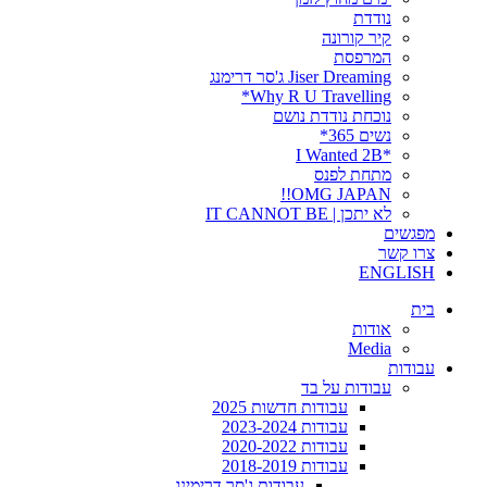
נודדת
קיר קורונה
המרפסת
Jiser Dreaming ג'סר דרימנג
Why R U Travelling*
נוכחת נודדת נושם
נשים 365*
*I Wanted 2B
מתחת לפנס
OMG JAPAN!!
לא יתכן | IT CANNOT BE
מפגשים
צרו קשר
ENGLISH
בית
אודות
Media
עבודות
עבודות על בד
עבודות חדשות 2025
עבודות 2023-2024
עבודות 2020-2022
עבודות 2018-2019
עבודות ג'סר דרימינג