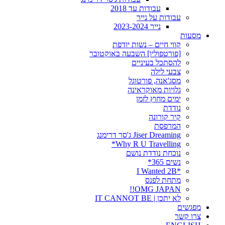
עבודות עד 2018
עבודות על נייר
נייר 2023-2024
מסעות
קווי חיים – נשות יודפת
[פורטפוליו] השבעה באוקטובר
להסתכל בעיניים
צבעי לילה
מסג'אנה, פורטוגל
גלויות מאוקראינה
ימים מחוץ לזמן
נודדת
קיר קורונה
המרפסת
Jiser Dreaming ג'סר דרימנג
Why R U Travelling*
נוכחת נודדת נושם
נשים 365*
*I Wanted 2B
מתחת לפנס
OMG JAPAN!!
לא יתכן | IT CANNOT BE
מפגשים
צרו קשר