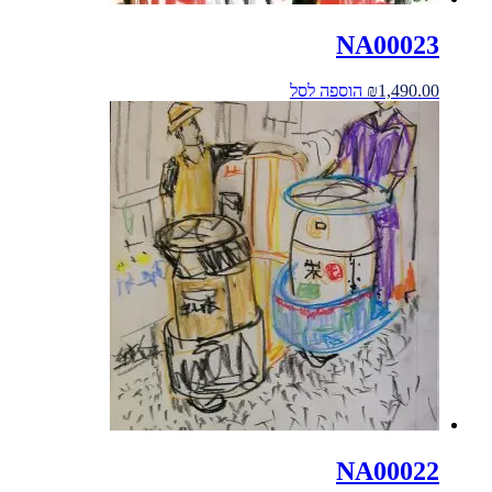
NA00023
1,490.00
₪
הוספה לסל
NA00022