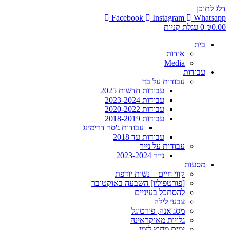
דלג לתוכן
Facebook
Instagram
Whatsapp
0.00
₪
0
עגלת קניות
בית
אודות
Media
עבודות
עבודות על בד
עבודות חדשות 2025
עבודות 2023-2024
עבודות 2020-2022
עבודות 2018-2019
עבודות ג'סר דרימינג
עבודות עד 2018
עבודות על נייר
נייר 2023-2024
מסעות
קווי חיים – נשות יודפת
[פורטפוליו] השבעה באוקטובר
להסתכל בעיניים
צבעי לילה
מסג'אנה, פורטוגל
גלויות מאוקראינה
ימים מחוץ לזמן