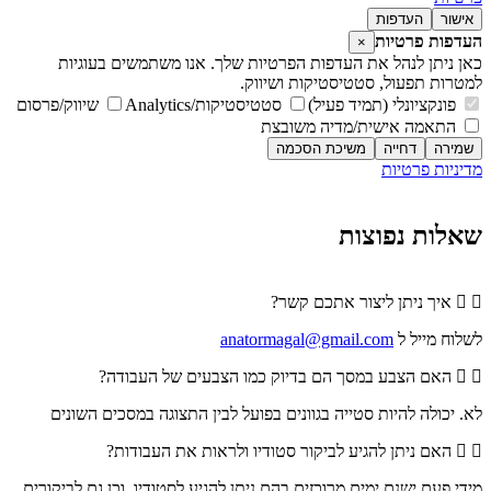
אישור
העדפות
העדפות פרטיות
×
כאן ניתן לנהל את העדפות הפרטיות שלך. אנו משתמשים בעוגיות
למטרות תפעול, סטטיסטיקות ושיווק.
פונקציונלי (תמיד פעיל)
סטטיסטיקות/Analytics
שיווק/פרסום
התאמה אישית/מדיה משובצת
שמירה
דחייה
משיכת הסכמה
מדיניות פרטיות
מדיניות פרטיות
שאלות נפוצות
איך ניתן ליצור אתכם קשר?
לשלוח מייל ל
anatormagal@gmail.com
האם הצבע במסך הם בדיוק כמו הצבעים של העבודה?
לא. יכולה להיות סטייה בגוונים בפועל לבין התצוגה במסכים השונים
האם ניתן להגיע לביקור סטודיו ולראות את העבודות?
מידי פעם ישנם ימים מרוכזים בהם ניתן להגיע לסטודיו, וכן גם לביקורים