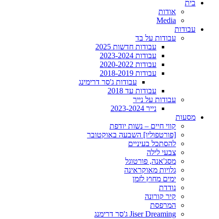
בית
אודות
Media
עבודות
עבודות על בד
עבודות חדשות 2025
עבודות 2023-2024
עבודות 2020-2022
עבודות 2018-2019
עבודות ג'סר דרימינג
עבודות עד 2018
עבודות על נייר
נייר 2023-2024
מסעות
קווי חיים – נשות יודפת
[פורטפוליו] השבעה באוקטובר
להסתכל בעיניים
צבעי לילה
מסג'אנה, פורטוגל
גלויות מאוקראינה
ימים מחוץ לזמן
נודדת
קיר קורונה
המרפסת
Jiser Dreaming ג'סר דרימנג