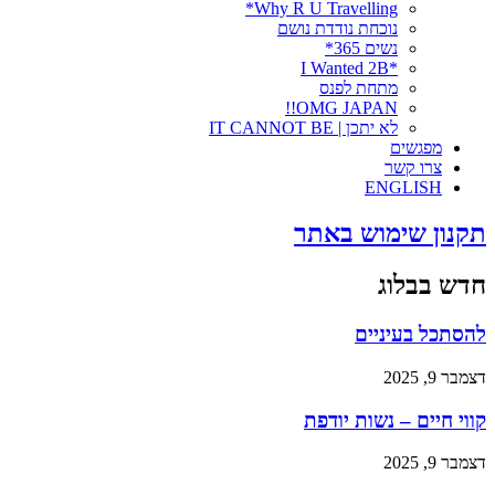
Why R U Travelling*
נוכחת נודדת נושם
נשים 365*
*I Wanted 2B
מתחת לפנס
OMG JAPAN!!
לא יתכן | IT CANNOT BE
מפגשים
צרו קשר
ENGLISH
תקנון שימוש באתר
חדש בבלוג
להסתכל בעיניים
דצמבר 9, 2025
קווי חיים – נשות יודפת
דצמבר 9, 2025