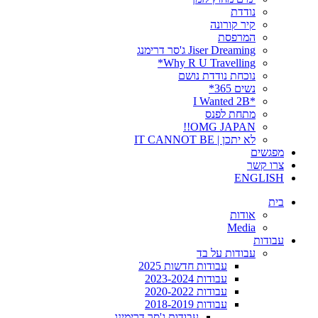
נודדת
קיר קורונה
המרפסת
Jiser Dreaming ג'סר דרימנג
Why R U Travelling*
נוכחת נודדת נושם
נשים 365*
*I Wanted 2B
מתחת לפנס
OMG JAPAN!!
לא יתכן | IT CANNOT BE
מפגשים
צרו קשר
ENGLISH
בית
אודות
Media
עבודות
עבודות על בד
עבודות חדשות 2025
עבודות 2023-2024
עבודות 2020-2022
עבודות 2018-2019
עבודות ג'סר דרימינג