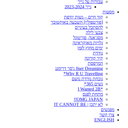
עבודות על נייר
נייר 2023-2024
מסעות
קווי חיים – נשות יודפת
[פורטפוליו] השבעה באוקטובר
להסתכל בעיניים
צבעי לילה
מסג'אנה, פורטוגל
גלויות מאוקראינה
ימים מחוץ לזמן
נודדת
קיר קורונה
המרפסת
Jiser Dreaming ג'סר דרימנג
Why R U Travelling*
נוכחת נודדת נושם
נשים 365*
*I Wanted 2B
מתחת לפנס
OMG JAPAN!!
לא יתכן | IT CANNOT BE
מפגשים
צרו קשר
ENGLISH