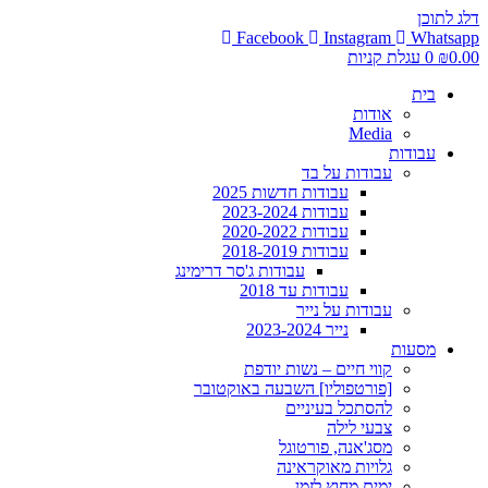
דלג לתוכן
Facebook
Instagram
Whatsapp
0.00
₪
0
עגלת קניות
בית
אודות
Media
עבודות
עבודות על בד
עבודות חדשות 2025
עבודות 2023-2024
עבודות 2020-2022
עבודות 2018-2019
עבודות ג'סר דרימינג
עבודות עד 2018
עבודות על נייר
נייר 2023-2024
מסעות
קווי חיים – נשות יודפת
[פורטפוליו] השבעה באוקטובר
להסתכל בעיניים
צבעי לילה
מסג'אנה, פורטוגל
גלויות מאוקראינה
ימים מחוץ לזמן