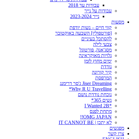
עבודות עד 2018
עבודות על נייר
נייר 2023-2024
מסעות
קווי חיים – נשות יודפת
[פורטפוליו] השבעה באוקטובר
להסתכל בעיניים
צבעי לילה
מסג'אנה, פורטוגל
גלויות מאוקראינה
ימים מחוץ לזמן
נודדת
קיר קורונה
המרפסת
Jiser Dreaming ג'סר דרימנג
Why R U Travelling*
נוכחת נודדת נושם
נשים 365*
*I Wanted 2B
מתחת לפנס
OMG JAPAN!!
לא יתכן | IT CANNOT BE
מפגשים
צרו קשר