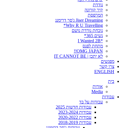
נודדת
קיר קורונה
המרפסת
Jiser Dreaming ג'סר דרימנג
Why R U Travelling*
נוכחת נודדת נושם
נשים 365*
*I Wanted 2B
מתחת לפנס
OMG JAPAN!!
לא יתכן | IT CANNOT BE
מפגשים
צרו קשר
ENGLISH
בית
אודות
Media
עבודות
עבודות על בד
עבודות חדשות 2025
עבודות 2023-2024
עבודות 2020-2022
עבודות 2018-2019
עבודות ג'סר דרימינג