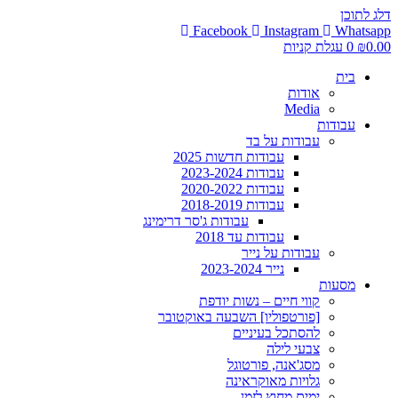
דלג לתוכן
Facebook
Instagram
Whatsapp
0.00
₪
0
עגלת קניות
בית
אודות
Media
עבודות
עבודות על בד
עבודות חדשות 2025
עבודות 2023-2024
עבודות 2020-2022
עבודות 2018-2019
עבודות ג'סר דרימינג
עבודות עד 2018
עבודות על נייר
נייר 2023-2024
מסעות
קווי חיים – נשות יודפת
[פורטפוליו] השבעה באוקטובר
להסתכל בעיניים
צבעי לילה
מסג'אנה, פורטוגל
גלויות מאוקראינה
ימים מחוץ לזמן