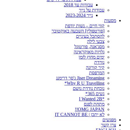
עבודות עד 2018
עבודות על נייר
נייר 2023-2024
מסעות
קווי חיים – נשות יודפת
[פורטפוליו] השבעה באוקטובר
להסתכל בעיניים
צבעי לילה
מסג'אנה, פורטוגל
גלויות מאוקראינה
ימים מחוץ לזמן
נודדת
קיר קורונה
המרפסת
Jiser Dreaming ג'סר דרימנג
Why R U Travelling*
נוכחת נודדת נושם
נשים 365*
*I Wanted 2B
מתחת לפנס
OMG JAPAN!!
לא יתכן | IT CANNOT BE
מפגשים
צרו קשר