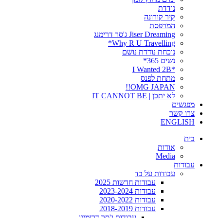
נודדת
קיר קורונה
המרפסת
Jiser Dreaming ג'סר דרימנג
Why R U Travelling*
נוכחת נודדת נושם
נשים 365*
*I Wanted 2B
מתחת לפנס
OMG JAPAN!!
לא יתכן | IT CANNOT BE
מפגשים
צרו קשר
ENGLISH
בית
אודות
Media
עבודות
עבודות על בד
עבודות חדשות 2025
עבודות 2023-2024
עבודות 2020-2022
עבודות 2018-2019
עבודות ג'סר דרימינג