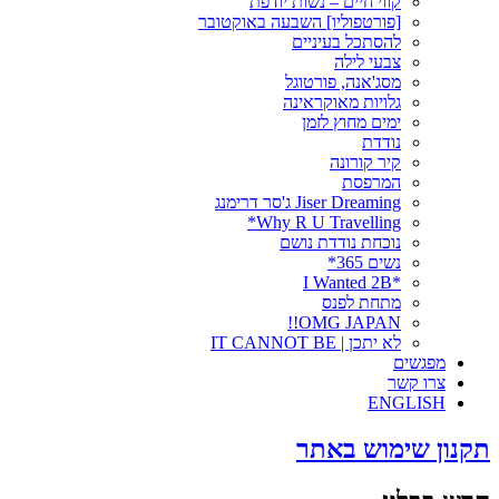
קווי חיים – נשות יודפת
[פורטפוליו] השבעה באוקטובר
להסתכל בעיניים
צבעי לילה
מסג'אנה, פורטוגל
גלויות מאוקראינה
ימים מחוץ לזמן
נודדת
קיר קורונה
המרפסת
Jiser Dreaming ג'סר דרימנג
Why R U Travelling*
נוכחת נודדת נושם
נשים 365*
*I Wanted 2B
מתחת לפנס
OMG JAPAN!!
לא יתכן | IT CANNOT BE
מפגשים
צרו קשר
ENGLISH
תקנון שימוש באתר