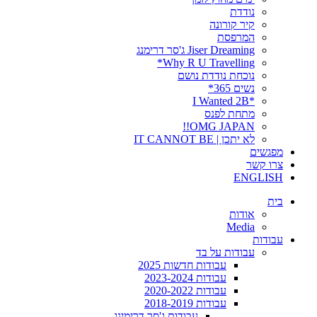
נודדת
קיר קורונה
המרפסת
Jiser Dreaming ג'סר דרימנג
Why R U Travelling*
נוכחת נודדת נושם
נשים 365*
*I Wanted 2B
מתחת לפנס
OMG JAPAN!!
לא יתכן | IT CANNOT BE
מפגשים
צרו קשר
ENGLISH
בית
אודות
Media
עבודות
עבודות על בד
עבודות חדשות 2025
עבודות 2023-2024
עבודות 2020-2022
עבודות 2018-2019
עבודות ג'סר דרימינג