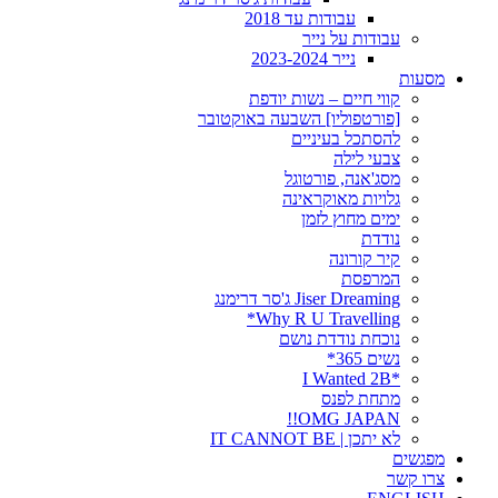
עבודות עד 2018
עבודות על נייר
נייר 2023-2024
מסעות
קווי חיים – נשות יודפת
[פורטפוליו] השבעה באוקטובר
להסתכל בעיניים
צבעי לילה
מסג'אנה, פורטוגל
גלויות מאוקראינה
ימים מחוץ לזמן
נודדת
קיר קורונה
המרפסת
Jiser Dreaming ג'סר דרימנג
Why R U Travelling*
נוכחת נודדת נושם
נשים 365*
*I Wanted 2B
מתחת לפנס
OMG JAPAN!!
לא יתכן | IT CANNOT BE
מפגשים
צרו קשר