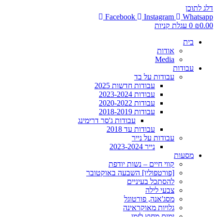
דלג לתוכן
Facebook
Instagram
Whatsapp
0.00
₪
0
עגלת קניות
בית
אודות
Media
עבודות
עבודות על בד
עבודות חדשות 2025
עבודות 2023-2024
עבודות 2020-2022
עבודות 2018-2019
עבודות ג'סר דרימינג
עבודות עד 2018
עבודות על נייר
נייר 2023-2024
מסעות
קווי חיים – נשות יודפת
[פורטפוליו] השבעה באוקטובר
להסתכל בעיניים
צבעי לילה
מסג'אנה, פורטוגל
גלויות מאוקראינה
ימים מחוץ לזמן