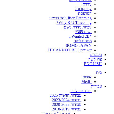
נודדת
קיר קורונה
המרפסת
Jiser Dreaming ג'סר דרימנג
Why R U Travelling*
נוכחת נודדת נושם
נשים 365*
*I Wanted 2B
מתחת לפנס
OMG JAPAN!!
לא יתכן | IT CANNOT BE
מפגשים
צרו קשר
ENGLISH
בית
אודות
Media
עבודות
עבודות על בד
עבודות חדשות 2025
עבודות 2023-2024
עבודות 2020-2022
עבודות 2018-2019
עבודות ג'סר דרימינג