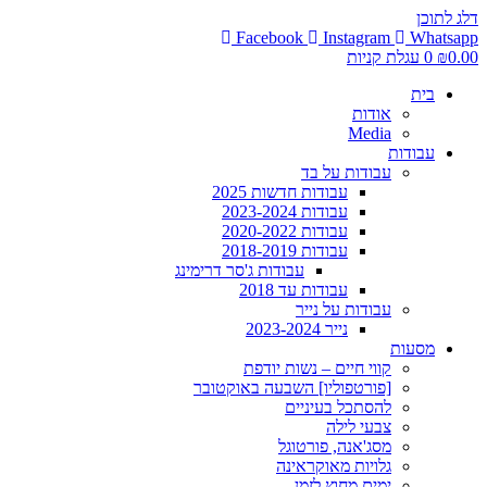
דלג לתוכן
Facebook
Instagram
Whatsapp
0.00
₪
0
עגלת קניות
בית
אודות
Media
עבודות
עבודות על בד
עבודות חדשות 2025
עבודות 2023-2024
עבודות 2020-2022
עבודות 2018-2019
עבודות ג'סר דרימינג
עבודות עד 2018
עבודות על נייר
נייר 2023-2024
מסעות
קווי חיים – נשות יודפת
[פורטפוליו] השבעה באוקטובר
להסתכל בעיניים
צבעי לילה
מסג'אנה, פורטוגל
גלויות מאוקראינה
ימים מחוץ לזמן