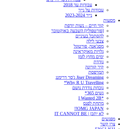
עבודות עד 2018
עבודות על נייר
נייר 2023-2024
מסעות
קווי חיים – נשות יודפת
[פורטפוליו] השבעה באוקטובר
להסתכל בעיניים
צבעי לילה
מסג'אנה, פורטוגל
גלויות מאוקראינה
ימים מחוץ לזמן
נודדת
קיר קורונה
המרפסת
Jiser Dreaming ג'סר דרימנג
Why R U Travelling*
נוכחת נודדת נושם
נשים 365*
*I Wanted 2B
מתחת לפנס
OMG JAPAN!!
לא יתכן | IT CANNOT BE
מפגשים
צרו קשר