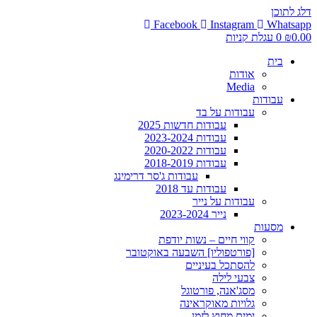
דלג לתוכן
Facebook
Instagram
Whatsapp
0.00
₪
0
עגלת קניות
בית
אודות
Media
עבודות
עבודות על בד
עבודות חדשות 2025
עבודות 2023-2024
עבודות 2020-2022
עבודות 2018-2019
עבודות ג'סר דרימינג
עבודות עד 2018
עבודות על נייר
נייר 2023-2024
מסעות
קווי חיים – נשות יודפת
[פורטפוליו] השבעה באוקטובר
להסתכל בעיניים
צבעי לילה
מסג'אנה, פורטוגל
גלויות מאוקראינה
ימים מחוץ לזמן