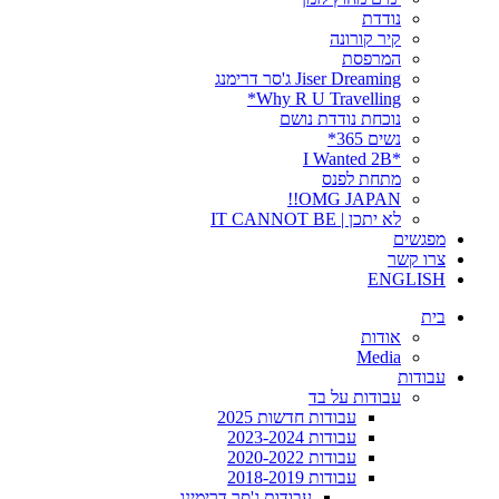
נודדת
קיר קורונה
המרפסת
Jiser Dreaming ג'סר דרימנג
Why R U Travelling*
נוכחת נודדת נושם
נשים 365*
*I Wanted 2B
מתחת לפנס
OMG JAPAN!!
לא יתכן | IT CANNOT BE
מפגשים
צרו קשר
ENGLISH
בית
אודות
Media
עבודות
עבודות על בד
עבודות חדשות 2025
עבודות 2023-2024
עבודות 2020-2022
עבודות 2018-2019
עבודות ג'סר דרימינג