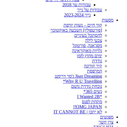
עבודות עד 2018
עבודות על נייר
נייר 2023-2024
מסעות
קווי חיים – נשות יודפת
[פורטפוליו] השבעה באוקטובר
להסתכל בעיניים
צבעי לילה
מסג'אנה, פורטוגל
גלויות מאוקראינה
ימים מחוץ לזמן
נודדת
קיר קורונה
המרפסת
Jiser Dreaming ג'סר דרימנג
Why R U Travelling*
נוכחת נודדת נושם
נשים 365*
*I Wanted 2B
מתחת לפנס
OMG JAPAN!!
לא יתכן | IT CANNOT BE
מפגשים
צרו קשר