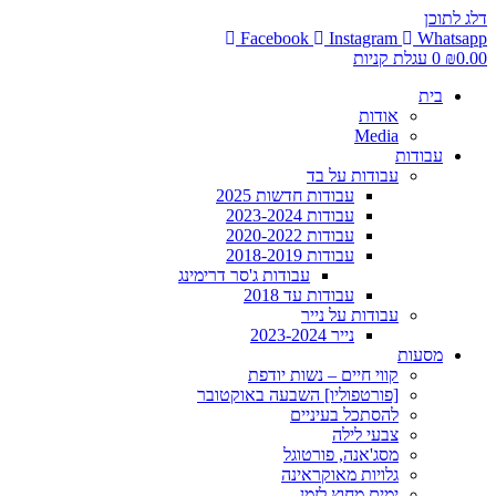
דלג לתוכן
Facebook
Instagram
Whatsapp
0.00
₪
0
עגלת קניות
בית
אודות
Media
עבודות
עבודות על בד
עבודות חדשות 2025
עבודות 2023-2024
עבודות 2020-2022
עבודות 2018-2019
עבודות ג'סר דרימינג
עבודות עד 2018
עבודות על נייר
נייר 2023-2024
מסעות
קווי חיים – נשות יודפת
[פורטפוליו] השבעה באוקטובר
להסתכל בעיניים
צבעי לילה
מסג'אנה, פורטוגל
גלויות מאוקראינה
ימים מחוץ לזמן