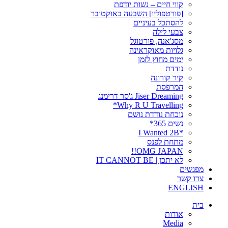
קווי חיים – נשות יודפת
[פורטפוליו] השבעה באוקטובר
להסתכל בעיניים
צבעי לילה
מסג'אנה, פורטוגל
גלויות מאוקראינה
ימים מחוץ לזמן
נודדת
קיר קורונה
המרפסת
Jiser Dreaming ג'סר דרימנג
Why R U Travelling*
נוכחת נודדת נושם
נשים 365*
*I Wanted 2B
מתחת לפנס
OMG JAPAN!!
לא יתכן | IT CANNOT BE
מפגשים
צרו קשר
ENGLISH
בית
אודות
Media