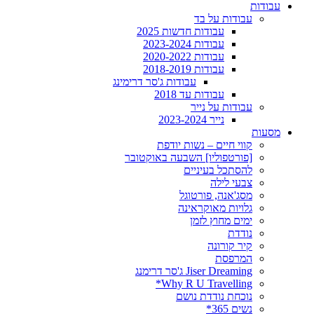
עבודות
עבודות על בד
עבודות חדשות 2025
עבודות 2023-2024
עבודות 2020-2022
עבודות 2018-2019
עבודות ג'סר דרימינג
עבודות עד 2018
עבודות על נייר
נייר 2023-2024
מסעות
קווי חיים – נשות יודפת
[פורטפוליו] השבעה באוקטובר
להסתכל בעיניים
צבעי לילה
מסג'אנה, פורטוגל
גלויות מאוקראינה
ימים מחוץ לזמן
נודדת
קיר קורונה
המרפסת
Jiser Dreaming ג'סר דרימנג
Why R U Travelling*
נוכחת נודדת נושם
נשים 365*