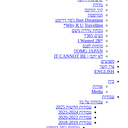
נודדת
קיר קורונה
המרפסת
Jiser Dreaming ג'סר דרימנג
Why R U Travelling*
נוכחת נודדת נושם
נשים 365*
*I Wanted 2B
מתחת לפנס
OMG JAPAN!!
לא יתכן | IT CANNOT BE
מפגשים
צרו קשר
ENGLISH
בית
אודות
Media
עבודות
עבודות על בד
עבודות חדשות 2025
עבודות 2023-2024
עבודות 2020-2022
עבודות 2018-2019
עבודות ג'סר דרימינג