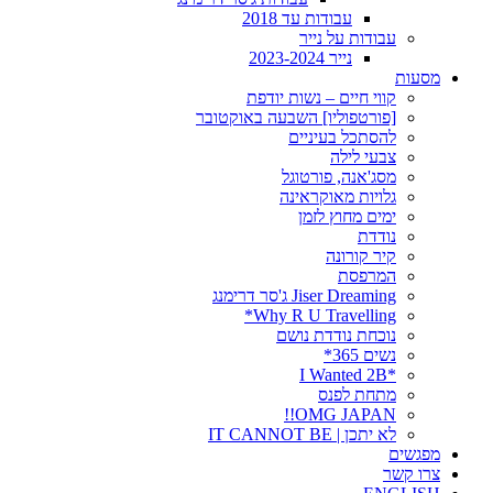
עבודות עד 2018
עבודות על נייר
נייר 2023-2024
מסעות
קווי חיים – נשות יודפת
[פורטפוליו] השבעה באוקטובר
להסתכל בעיניים
צבעי לילה
מסג'אנה, פורטוגל
גלויות מאוקראינה
ימים מחוץ לזמן
נודדת
קיר קורונה
המרפסת
Jiser Dreaming ג'סר דרימנג
Why R U Travelling*
נוכחת נודדת נושם
נשים 365*
*I Wanted 2B
מתחת לפנס
OMG JAPAN!!
לא יתכן | IT CANNOT BE
מפגשים
צרו קשר