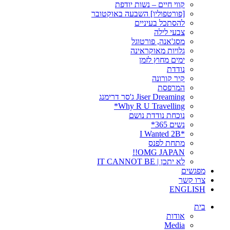
קווי חיים – נשות יודפת
[פורטפוליו] השבעה באוקטובר
להסתכל בעיניים
צבעי לילה
מסג'אנה, פורטוגל
גלויות מאוקראינה
ימים מחוץ לזמן
נודדת
קיר קורונה
המרפסת
Jiser Dreaming ג'סר דרימנג
Why R U Travelling*
נוכחת נודדת נושם
נשים 365*
*I Wanted 2B
מתחת לפנס
OMG JAPAN!!
לא יתכן | IT CANNOT BE
מפגשים
צרו קשר
ENGLISH
בית
אודות
Media