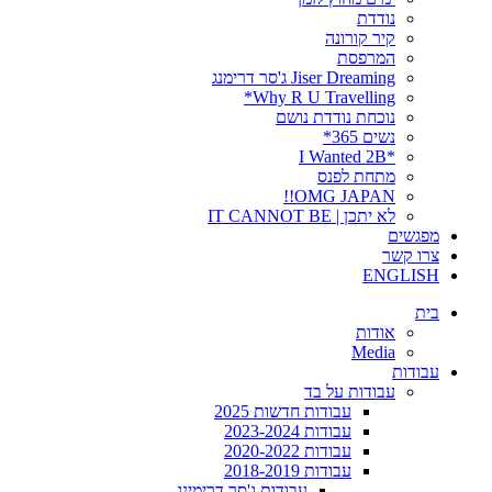
נודדת
קיר קורונה
המרפסת
Jiser Dreaming ג'סר דרימנג
Why R U Travelling*
נוכחת נודדת נושם
נשים 365*
*I Wanted 2B
מתחת לפנס
OMG JAPAN!!
לא יתכן | IT CANNOT BE
מפגשים
צרו קשר
ENGLISH
בית
אודות
Media
עבודות
עבודות על בד
עבודות חדשות 2025
עבודות 2023-2024
עבודות 2020-2022
עבודות 2018-2019
עבודות ג'סר דרימינג