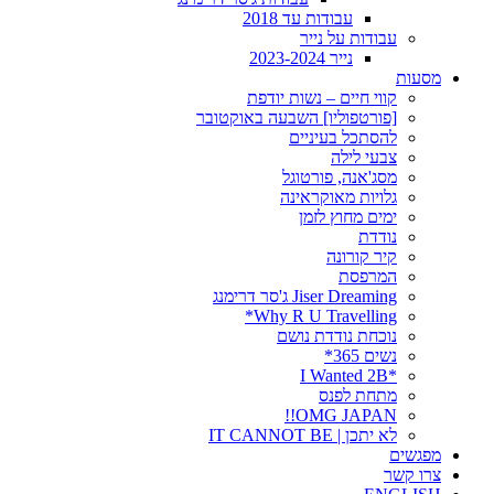
עבודות עד 2018
עבודות על נייר
נייר 2023-2024
מסעות
קווי חיים – נשות יודפת
[פורטפוליו] השבעה באוקטובר
להסתכל בעיניים
צבעי לילה
מסג'אנה, פורטוגל
גלויות מאוקראינה
ימים מחוץ לזמן
נודדת
קיר קורונה
המרפסת
Jiser Dreaming ג'סר דרימנג
Why R U Travelling*
נוכחת נודדת נושם
נשים 365*
*I Wanted 2B
מתחת לפנס
OMG JAPAN!!
לא יתכן | IT CANNOT BE
מפגשים
צרו קשר