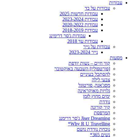
עבודות
עבודות על בד
עבודות חדשות 2025
עבודות 2023-2024
עבודות 2020-2022
עבודות 2018-2019
עבודות ג'סר דרימינג
עבודות עד 2018
עבודות על נייר
נייר 2023-2024
מסעות
קווי חיים – נשות יודפת
[פורטפוליו] השבעה באוקטובר
להסתכל בעיניים
צבעי לילה
מסג'אנה, פורטוגל
גלויות מאוקראינה
ימים מחוץ לזמן
נודדת
קיר קורונה
המרפסת
Jiser Dreaming ג'סר דרימנג
Why R U Travelling*
נוכחת נודדת נושם
נשים 365*