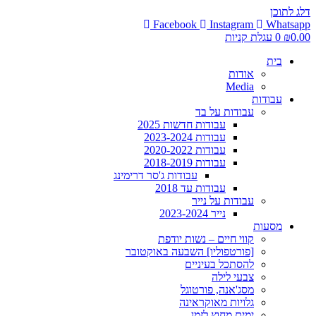
דלג לתוכן
Facebook
Instagram
Whatsapp
0.00
₪
0
עגלת קניות
בית
אודות
Media
עבודות
עבודות על בד
עבודות חדשות 2025
עבודות 2023-2024
עבודות 2020-2022
עבודות 2018-2019
עבודות ג'סר דרימינג
עבודות עד 2018
עבודות על נייר
נייר 2023-2024
מסעות
קווי חיים – נשות יודפת
[פורטפוליו] השבעה באוקטובר
להסתכל בעיניים
צבעי לילה
מסג'אנה, פורטוגל
גלויות מאוקראינה
ימים מחוץ לזמן