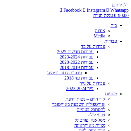
דלג לתוכן
Facebook
Instagram
Whatsapp
0.00
₪
0
עגלת קניות
בית
אודות
Media
עבודות
עבודות על בד
עבודות חדשות 2025
עבודות 2023-2024
עבודות 2020-2022
עבודות 2018-2019
עבודות ג'סר דרימינג
עבודות עד 2018
עבודות על נייר
נייר 2023-2024
מסעות
קווי חיים – נשות יודפת
[פורטפוליו] השבעה באוקטובר
להסתכל בעיניים
צבעי לילה
מסג'אנה, פורטוגל
גלויות מאוקראינה
ימים מחוץ לזמן