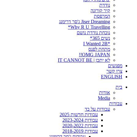
נודדת
קיר קורונה
המרפסת
Jiser Dreaming ג'סר דרימנג
Why R U Travelling*
נוכחת נודדת נושם
נשים 365*
*I Wanted 2B
מתחת לפנס
OMG JAPAN!!
לא יתכן | IT CANNOT BE
מפגשים
צרו קשר
ENGLISH
בית
אודות
Media
עבודות
עבודות על בד
עבודות חדשות 2025
עבודות 2023-2024
עבודות 2020-2022
עבודות 2018-2019
עבודות ג'סר דרימינג