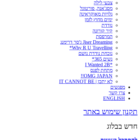
צבעי לילה
מסג'אנה, פורטוגל
גלויות מאוקראינה
ימים מחוץ לזמן
נודדת
קיר קורונה
המרפסת
Jiser Dreaming ג'סר דרימנג
Why R U Travelling*
נוכחת נודדת נושם
נשים 365*
*I Wanted 2B
מתחת לפנס
OMG JAPAN!!
לא יתכן | IT CANNOT BE
מפגשים
צרו קשר
ENGLISH
תקנון שימוש באתר
חדש בבלוג