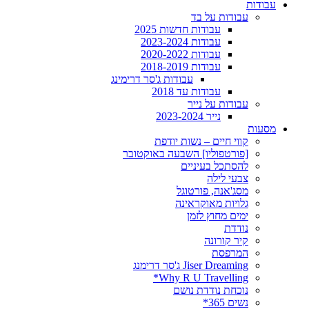
עבודות
עבודות על בד
עבודות חדשות 2025
עבודות 2023-2024
עבודות 2020-2022
עבודות 2018-2019
עבודות ג'סר דרימינג
עבודות עד 2018
עבודות על נייר
נייר 2023-2024
מסעות
קווי חיים – נשות יודפת
[פורטפוליו] השבעה באוקטובר
להסתכל בעיניים
צבעי לילה
מסג'אנה, פורטוגל
גלויות מאוקראינה
ימים מחוץ לזמן
נודדת
קיר קורונה
המרפסת
Jiser Dreaming ג'סר דרימנג
Why R U Travelling*
נוכחת נודדת נושם
נשים 365*