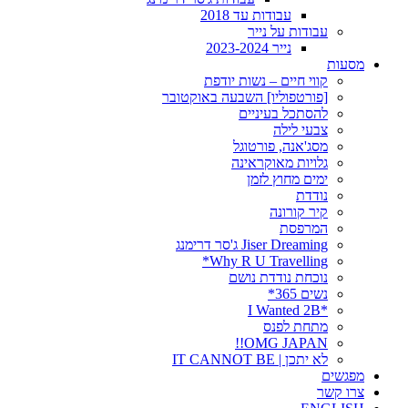
עבודות עד 2018
עבודות על נייר
נייר 2023-2024
מסעות
קווי חיים – נשות יודפת
[פורטפוליו] השבעה באוקטובר
להסתכל בעיניים
צבעי לילה
מסג'אנה, פורטוגל
גלויות מאוקראינה
ימים מחוץ לזמן
נודדת
קיר קורונה
המרפסת
Jiser Dreaming ג'סר דרימנג
Why R U Travelling*
נוכחת נודדת נושם
נשים 365*
*I Wanted 2B
מתחת לפנס
OMG JAPAN!!
לא יתכן | IT CANNOT BE
מפגשים
צרו קשר