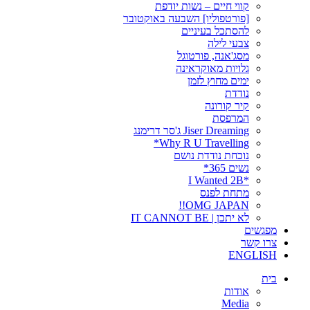
קווי חיים – נשות יודפת
[פורטפוליו] השבעה באוקטובר
להסתכל בעיניים
צבעי לילה
מסג'אנה, פורטוגל
גלויות מאוקראינה
ימים מחוץ לזמן
נודדת
קיר קורונה
המרפסת
Jiser Dreaming ג'סר דרימנג
Why R U Travelling*
נוכחת נודדת נושם
נשים 365*
*I Wanted 2B
מתחת לפנס
OMG JAPAN!!
לא יתכן | IT CANNOT BE
מפגשים
צרו קשר
ENGLISH
בית
אודות
Media