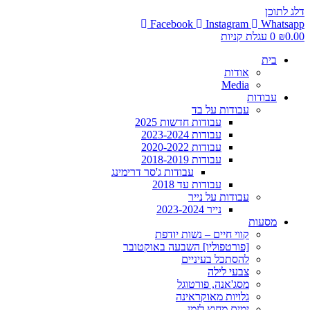
דלג לתוכן
Facebook
Instagram
Whatsapp
0.00
₪
0
עגלת קניות
בית
אודות
Media
עבודות
עבודות על בד
עבודות חדשות 2025
עבודות 2023-2024
עבודות 2020-2022
עבודות 2018-2019
עבודות ג'סר דרימינג
עבודות עד 2018
עבודות על נייר
נייר 2023-2024
מסעות
קווי חיים – נשות יודפת
[פורטפוליו] השבעה באוקטובר
להסתכל בעיניים
צבעי לילה
מסג'אנה, פורטוגל
גלויות מאוקראינה
ימים מחוץ לזמן