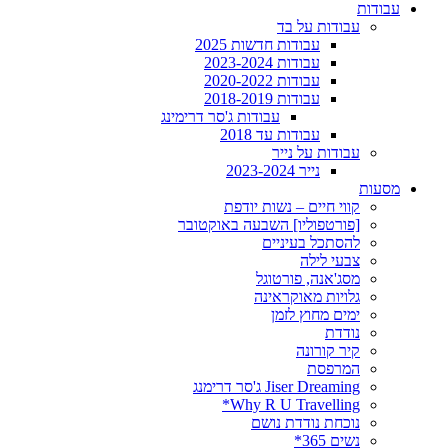
עבודות
עבודות על בד
עבודות חדשות 2025
עבודות 2023-2024
עבודות 2020-2022
עבודות 2018-2019
עבודות ג'סר דרימינג
עבודות עד 2018
עבודות על נייר
נייר 2023-2024
מסעות
קווי חיים – נשות יודפת
[פורטפוליו] השבעה באוקטובר
להסתכל בעיניים
צבעי לילה
מסג'אנה, פורטוגל
גלויות מאוקראינה
ימים מחוץ לזמן
נודדת
קיר קורונה
המרפסת
Jiser Dreaming ג'סר דרימנג
Why R U Travelling*
נוכחת נודדת נושם
נשים 365*