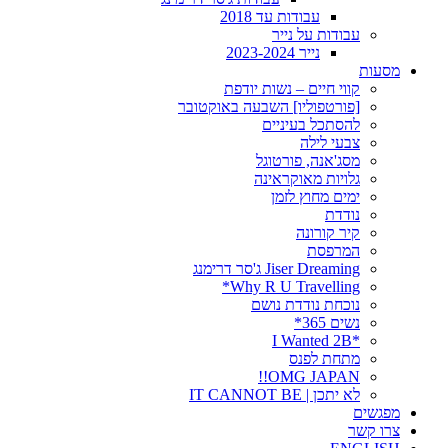
עבודות עד 2018
עבודות על נייר
נייר 2023-2024
מסעות
קווי חיים – נשות יודפת
[פורטפוליו] השבעה באוקטובר
להסתכל בעיניים
צבעי לילה
מסג'אנה, פורטוגל
גלויות מאוקראינה
ימים מחוץ לזמן
נודדת
קיר קורונה
המרפסת
Jiser Dreaming ג'סר דרימנג
Why R U Travelling*
נוכחת נודדת נושם
נשים 365*
*I Wanted 2B
מתחת לפנס
OMG JAPAN!!
לא יתכן | IT CANNOT BE
מפגשים
צרו קשר