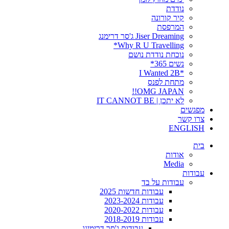
נודדת
קיר קורונה
המרפסת
Jiser Dreaming ג'סר דרימנג
Why R U Travelling*
נוכחת נודדת נושם
נשים 365*
*I Wanted 2B
מתחת לפנס
OMG JAPAN!!
לא יתכן | IT CANNOT BE
מפגשים
צרו קשר
ENGLISH
בית
אודות
Media
עבודות
עבודות על בד
עבודות חדשות 2025
עבודות 2023-2024
עבודות 2020-2022
עבודות 2018-2019
עבודות ג'סר דרימינג