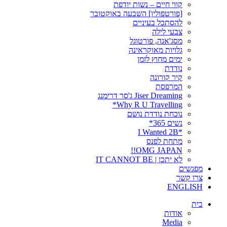
קווי חיים – נשות יודפת
[פורטפוליו] השבעה באוקטובר
להסתכל בעיניים
צבעי לילה
מסג'אנה, פורטוגל
גלויות מאוקראינה
ימים מחוץ לזמן
נודדת
קיר קורונה
המרפסת
Jiser Dreaming ג'סר דרימנג
Why R U Travelling*
נוכחת נודדת נושם
נשים 365*
*I Wanted 2B
מתחת לפנס
OMG JAPAN!!
לא יתכן | IT CANNOT BE
מפגשים
צרו קשר
ENGLISH
בית
אודות
Media