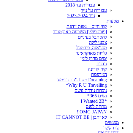
עבודות עד 2018
עבודות על נייר
נייר 2023-2024
מסעות
קווי חיים – נשות יודפת
[פורטפוליו] השבעה באוקטובר
להסתכל בעיניים
צבעי לילה
מסג'אנה, פורטוגל
גלויות מאוקראינה
ימים מחוץ לזמן
נודדת
קיר קורונה
המרפסת
Jiser Dreaming ג'סר דרימנג
Why R U Travelling*
נוכחת נודדת נושם
נשים 365*
*I Wanted 2B
מתחת לפנס
OMG JAPAN!!
לא יתכן | IT CANNOT BE
מפגשים
צרו קשר