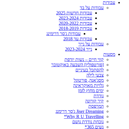
עבודות
עבודות על בד
עבודות חדשות 2025
עבודות 2023-2024
עבודות 2020-2022
עבודות 2018-2019
עבודות ג'סר דרימינג
עבודות עד 2018
עבודות על נייר
נייר 2023-2024
מסעות
קווי חיים – נשות יודפת
[פורטפוליו] השבעה באוקטובר
להסתכל בעיניים
צבעי לילה
מסג'אנה, פורטוגל
גלויות מאוקראינה
ימים מחוץ לזמן
נודדת
קיר קורונה
המרפסת
Jiser Dreaming ג'סר דרימנג
Why R U Travelling*
נוכחת נודדת נושם
נשים 365*