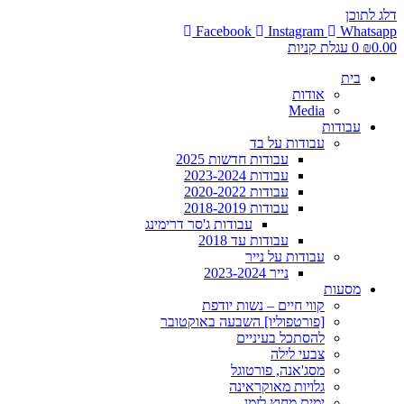
דלג לתוכן
Facebook
Instagram
Whatsapp
0.00
₪
0
עגלת קניות
בית
אודות
Media
עבודות
עבודות על בד
עבודות חדשות 2025
עבודות 2023-2024
עבודות 2020-2022
עבודות 2018-2019
עבודות ג'סר דרימינג
עבודות עד 2018
עבודות על נייר
נייר 2023-2024
מסעות
קווי חיים – נשות יודפת
[פורטפוליו] השבעה באוקטובר
להסתכל בעיניים
צבעי לילה
מסג'אנה, פורטוגל
גלויות מאוקראינה
ימים מחוץ לזמן