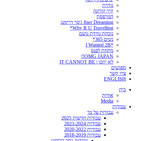
נודדת
קיר קורונה
המרפסת
Jiser Dreaming ג'סר דרימנג
Why R U Travelling*
נוכחת נודדת נושם
נשים 365*
*I Wanted 2B
מתחת לפנס
OMG JAPAN!!
לא יתכן | IT CANNOT BE
מפגשים
צרו קשר
ENGLISH
בית
אודות
Media
עבודות
עבודות על בד
עבודות חדשות 2025
עבודות 2023-2024
עבודות 2020-2022
עבודות 2018-2019
עבודות ג'סר דרימינג