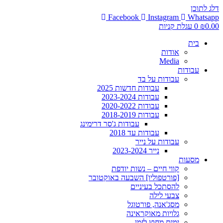
דלג לתוכן
Facebook
Instagram
Whatsapp
0.00
₪
0
עגלת קניות
בית
אודות
Media
עבודות
עבודות על בד
עבודות חדשות 2025
עבודות 2023-2024
עבודות 2020-2022
עבודות 2018-2019
עבודות ג'סר דרימינג
עבודות עד 2018
עבודות על נייר
נייר 2023-2024
מסעות
קווי חיים – נשות יודפת
[פורטפוליו] השבעה באוקטובר
להסתכל בעיניים
צבעי לילה
מסג'אנה, פורטוגל
גלויות מאוקראינה
ימים מחוץ לזמן