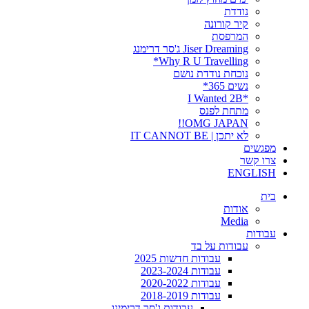
נודדת
קיר קורונה
המרפסת
Jiser Dreaming ג'סר דרימנג
Why R U Travelling*
נוכחת נודדת נושם
נשים 365*
*I Wanted 2B
מתחת לפנס
OMG JAPAN!!
לא יתכן | IT CANNOT BE
מפגשים
צרו קשר
ENGLISH
בית
אודות
Media
עבודות
עבודות על בד
עבודות חדשות 2025
עבודות 2023-2024
עבודות 2020-2022
עבודות 2018-2019
עבודות ג'סר דרימינג