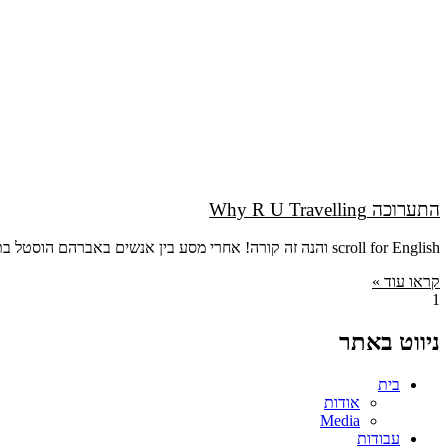
התערוכה Why R U Travelling
scroll for English והנה זה קורה! אחרי מסע בין אנשים באברהם הוסטל בתל אביב ובהוסטלים ביפן, הגיע זמן התערוכה! פרטים בקצרה מתוך הפרסום: ביום חמישי
קראו עוד »
ניווט באתר
בית
אודות
Media
עבודות