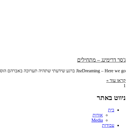
ג'סר דרימינג – מתחילים
JisrDreaming – Here we go ברגע שידעתי שתהיה תערוכה באברהם הוסטל חשבתי שזה יהיה רעיון מעולה לעשות אותה בעוד הוסטלים והגסט האוסים מעניינים בארץ ובעולם.גם
קראו עוד »
ניווט באתר
בית
אודות
Media
עבודות