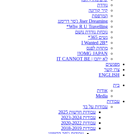
נודדת
קיר קורונה
המרפסת
Jiser Dreaming ג'סר דרימנג
Why R U Travelling*
נוכחת נודדת נושם
נשים 365*
*I Wanted 2B
מתחת לפנס
OMG JAPAN!!
לא יתכן | IT CANNOT BE
מפגשים
צרו קשר
ENGLISH
בית
אודות
Media
עבודות
עבודות על בד
עבודות חדשות 2025
עבודות 2023-2024
עבודות 2020-2022
עבודות 2018-2019
עבודות ג'סר דרימינג