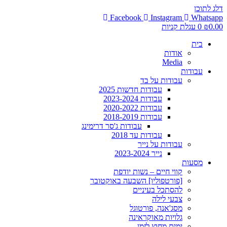
דלג לתוכן
Facebook
Instagram
Whatsapp
0.00
₪
0
עגלת קניות
בית
אודות
Media
עבודות
עבודות על בד
עבודות חדשות 2025
עבודות 2023-2024
עבודות 2020-2022
עבודות 2018-2019
עבודות ג'סר דרימינג
עבודות עד 2018
עבודות על נייר
נייר 2023-2024
מסעות
קווי חיים – נשות יודפת
[פורטפוליו] השבעה באוקטובר
להסתכל בעיניים
צבעי לילה
מסג'אנה, פורטוגל
גלויות מאוקראינה
ימים מחוץ לזמן