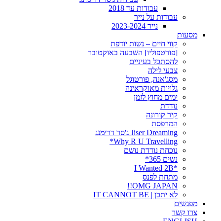
עבודות עד 2018
עבודות על נייר
נייר 2023-2024
מסעות
קווי חיים – נשות יודפת
[פורטפוליו] השבעה באוקטובר
להסתכל בעיניים
צבעי לילה
מסג'אנה, פורטוגל
גלויות מאוקראינה
ימים מחוץ לזמן
נודדת
קיר קורונה
המרפסת
Jiser Dreaming ג'סר דרימנג
Why R U Travelling*
נוכחת נודדת נושם
נשים 365*
*I Wanted 2B
מתחת לפנס
OMG JAPAN!!
לא יתכן | IT CANNOT BE
מפגשים
צרו קשר