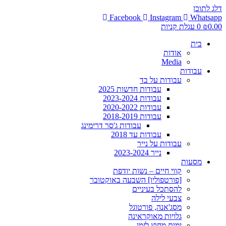
דלג לתוכן
Facebook
Instagram
Whatsapp
0.00
₪
0
עגלת קניות
בית
אודות
Media
עבודות
עבודות על בד
עבודות חדשות 2025
עבודות 2023-2024
עבודות 2020-2022
עבודות 2018-2019
עבודות ג'סר דרימינג
עבודות עד 2018
עבודות על נייר
נייר 2023-2024
מסעות
קווי חיים – נשות יודפת
[פורטפוליו] השבעה באוקטובר
להסתכל בעיניים
צבעי לילה
מסג'אנה, פורטוגל
גלויות מאוקראינה
ימים מחוץ לזמן