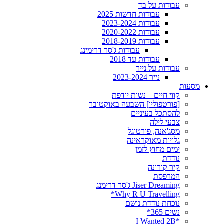
עבודות על בד
עבודות חדשות 2025
עבודות 2023-2024
עבודות 2020-2022
עבודות 2018-2019
עבודות ג'סר דרימינג
עבודות עד 2018
עבודות על נייר
נייר 2023-2024
מסעות
קווי חיים – נשות יודפת
[פורטפוליו] השבעה באוקטובר
להסתכל בעיניים
צבעי לילה
מסג'אנה, פורטוגל
גלויות מאוקראינה
ימים מחוץ לזמן
נודדת
קיר קורונה
המרפסת
Jiser Dreaming ג'סר דרימנג
Why R U Travelling*
נוכחת נודדת נושם
נשים 365*
*I Wanted 2B