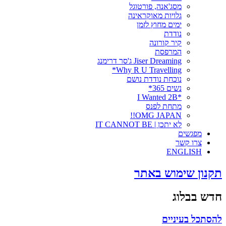
מסג'אנה, פורטוגל
גלויות מאוקראינה
ימים מחוץ לזמן
נודדת
קיר קורונה
המרפסת
Jiser Dreaming ג'סר דרימנג
Why R U Travelling*
נוכחת נודדת נושם
נשים 365*
*I Wanted 2B
מתחת לפנס
OMG JAPAN!!
לא יתכן | IT CANNOT BE
מפגשים
צרו קשר
ENGLISH
תקנון שימוש באתר
חדש בבלוג
להסתכל בעיניים