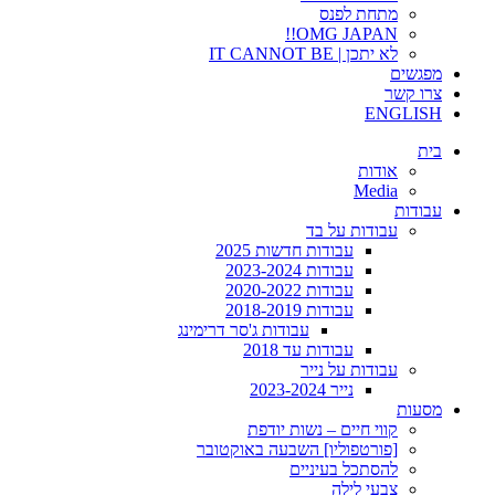
מתחת לפנס
OMG JAPAN!!
לא יתכן | IT CANNOT BE
מפגשים
צרו קשר
ENGLISH
בית
אודות
Media
עבודות
עבודות על בד
עבודות חדשות 2025
עבודות 2023-2024
עבודות 2020-2022
עבודות 2018-2019
עבודות ג'סר דרימינג
עבודות עד 2018
עבודות על נייר
נייר 2023-2024
מסעות
קווי חיים – נשות יודפת
[פורטפוליו] השבעה באוקטובר
להסתכל בעיניים
צבעי לילה