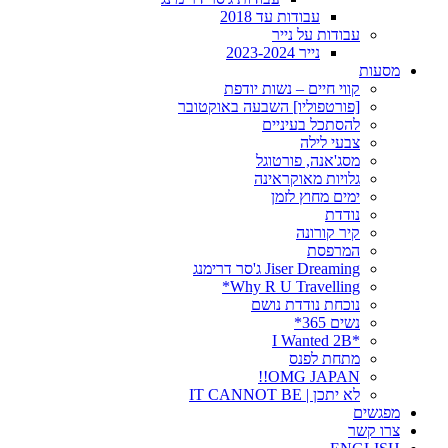
עבודות עד 2018
עבודות על נייר
נייר 2023-2024
מסעות
קווי חיים – נשות יודפת
[פורטפוליו] השבעה באוקטובר
להסתכל בעיניים
צבעי לילה
מסג'אנה, פורטוגל
גלויות מאוקראינה
ימים מחוץ לזמן
נודדת
קיר קורונה
המרפסת
Jiser Dreaming ג'סר דרימנג
Why R U Travelling*
נוכחת נודדת נושם
נשים 365*
*I Wanted 2B
מתחת לפנס
OMG JAPAN!!
לא יתכן | IT CANNOT BE
מפגשים
צרו קשר