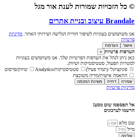
© כל הזכויות שמורות לענת אור מגל
Brandale עיצוב ובניית אתרים
אנו משתמשים בעוגיות לשיפור חוויית הגלישה ושירותי האתר.
מדיניות
פרטיות
אישור
העדפות
העדפות פרטיות
×
כאן ניתן לנהל את העדפות הפרטיות שלך. אנו משתמשים בעוגיות
למטרות תפעול, סטטיסטיקות ושיווק.
פונקציונלי (תמיד פעיל)
סטטיסטיקות/Analytics
שיווק/פרסום
התאמה אישית/מדיה משובצת
שמירה
דחייה
משיכת הסכמה
מדיניות פרטיות
מדיניות פרטיות
אל תפספסו שום מסע!
הרשמו לעדכונים
שם מלא
מייל
שליחה