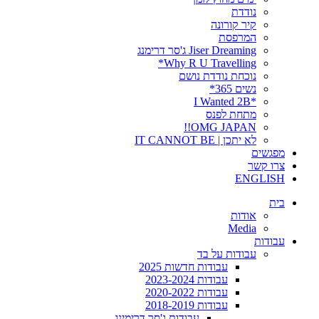
נודדת
קיר קורונה
המרפסת
Jiser Dreaming ג'סר דרימנג
Why R U Travelling*
נוכחת נודדת נושם
נשים 365*
*I Wanted 2B
מתחת לפנס
OMG JAPAN!!
לא יתכן | IT CANNOT BE
מפגשים
צרו קשר
ENGLISH
בית
אודות
Media
עבודות
עבודות על בד
עבודות חדשות 2025
עבודות 2023-2024
עבודות 2020-2022
עבודות 2018-2019
עבודות ג'סר דרימינג