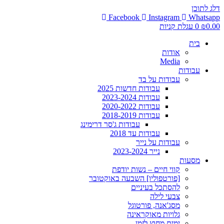
דלג לתוכן
Facebook
Instagram
Whatsapp
0.00
₪
0
עגלת קניות
בית
אודות
Media
עבודות
עבודות על בד
עבודות חדשות 2025
עבודות 2023-2024
עבודות 2020-2022
עבודות 2018-2019
עבודות ג'סר דרימינג
עבודות עד 2018
עבודות על נייר
נייר 2023-2024
מסעות
קווי חיים – נשות יודפת
[פורטפוליו] השבעה באוקטובר
להסתכל בעיניים
צבעי לילה
מסג'אנה, פורטוגל
גלויות מאוקראינה
ימים מחוץ לזמן