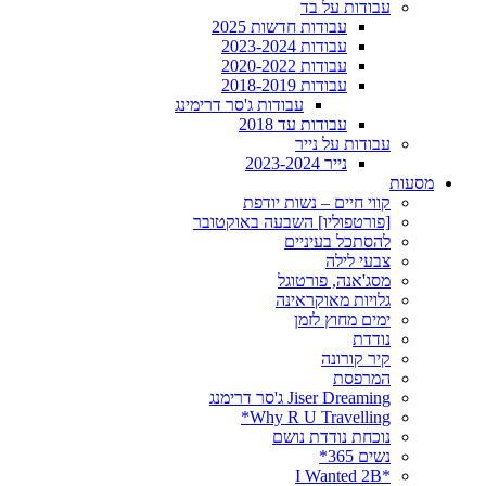
עבודות על בד
עבודות חדשות 2025
עבודות 2023-2024
עבודות 2020-2022
עבודות 2018-2019
עבודות ג'סר דרימינג
עבודות עד 2018
עבודות על נייר
נייר 2023-2024
מסעות
קווי חיים – נשות יודפת
[פורטפוליו] השבעה באוקטובר
להסתכל בעיניים
צבעי לילה
מסג'אנה, פורטוגל
גלויות מאוקראינה
ימים מחוץ לזמן
נודדת
קיר קורונה
המרפסת
Jiser Dreaming ג'סר דרימנג
Why R U Travelling*
נוכחת נודדת נושם
נשים 365*
*I Wanted 2B