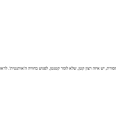
רת, יש איזה רצון קטן, שלא לומר קטנטן, לפגוש בחוויה ה'אותנטית'. לרא