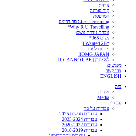
נודדת
קיר קורונה
המרפסת
Jiser Dreaming ג'סר דרימנג
Why R U Travelling*
נוכחת נודדת נושם
נשים 365*
*I Wanted 2B
מתחת לפנס
OMG JAPAN!!
לא יתכן | IT CANNOT BE
מפגשים
צרו קשר
ENGLISH
בית
אודות
Media
עבודות
עבודות על בד
עבודות חדשות 2025
עבודות 2023-2024
עבודות 2020-2022
עבודות 2018-2019
עבודות ג'סר דרימינג