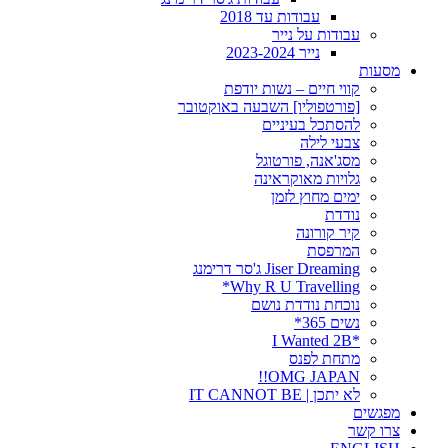
עבודות עד 2018
עבודות על נייר
נייר 2023-2024
מסעות
קווי חיים – נשות יודפת
[פורטפוליו] השבעה באוקטובר
להסתכל בעיניים
צבעי לילה
מסג'אנה, פורטוגל
גלויות מאוקראינה
ימים מחוץ לזמן
נודדת
קיר קורונה
המרפסת
Jiser Dreaming ג'סר דרימנג
Why R U Travelling*
נוכחת נודדת נושם
נשים 365*
*I Wanted 2B
מתחת לפנס
OMG JAPAN!!
לא יתכן | IT CANNOT BE
מפגשים
צרו קשר