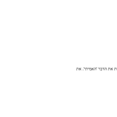
ות את הדבר 'האמיתי'. את