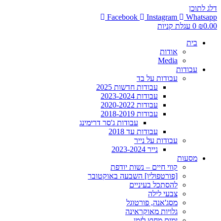
דלג לתוכן
Facebook
Instagram
Whatsapp
0.00
₪
0
עגלת קניות
בית
אודות
Media
עבודות
עבודות על בד
עבודות חדשות 2025
עבודות 2023-2024
עבודות 2020-2022
עבודות 2018-2019
עבודות ג'סר דרימינג
עבודות עד 2018
עבודות על נייר
נייר 2023-2024
מסעות
קווי חיים – נשות יודפת
[פורטפוליו] השבעה באוקטובר
להסתכל בעיניים
צבעי לילה
מסג'אנה, פורטוגל
גלויות מאוקראינה
ימים מחוץ לזמן