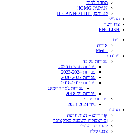
מתחת לפנס
OMG JAPAN!!
לא יתכן | IT CANNOT BE
מפגשים
צרו קשר
ENGLISH
בית
אודות
Media
עבודות
עבודות על בד
עבודות חדשות 2025
עבודות 2023-2024
עבודות 2020-2022
עבודות 2018-2019
עבודות ג'סר דרימינג
עבודות עד 2018
עבודות על נייר
נייר 2023-2024
מסעות
קווי חיים – נשות יודפת
[פורטפוליו] השבעה באוקטובר
להסתכל בעיניים
צבעי לילה