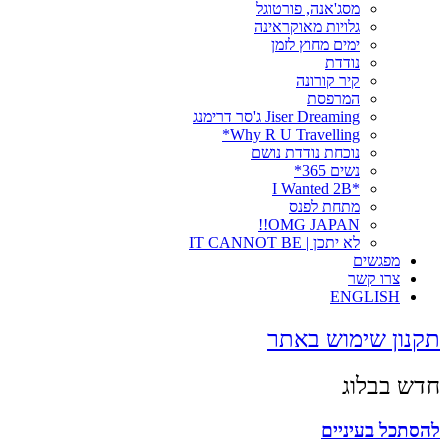
מסג'אנה, פורטוגל
גלויות מאוקראינה
ימים מחוץ לזמן
נודדת
קיר קורונה
המרפסת
Jiser Dreaming ג'סר דרימנג
Why R U Travelling*
נוכחת נודדת נושם
נשים 365*
*I Wanted 2B
מתחת לפנס
OMG JAPAN!!
לא יתכן | IT CANNOT BE
מפגשים
צרו קשר
ENGLISH
תקנון שימוש באתר
חדש בבלוג
להסתכל בעיניים