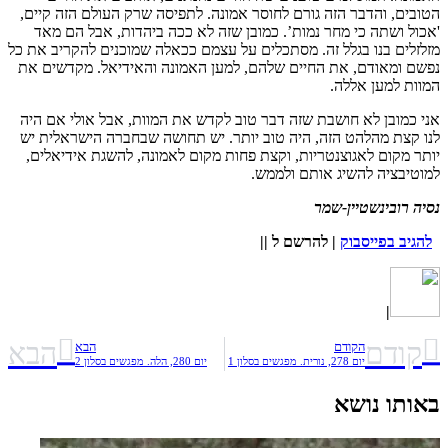
הטובים, והדבר הזה גורם לחוסר אמונה. לתפיסה שרק העולם הזה קיים,
'אכול ושתה כי מחר נמות’. כמובן שזה לא ככה ביהדות, אבל הם מאד
מזלזלים בנו בגלל זה. מסתכלים על עצמם ככאלה שמוכנים להקריב את כל
נפשם ומאודם, את החיים שלהם, למען האמונה והאידיאל. מקדשים את
המוות למען אללה.
אני כמובן לא חושבת שזה דבר טוב לקדש את המוות, אבל אולי אם היה
לנו קצת מהלהט הזה, היה טוב יותר. יש תחושה שבחברה הישראלית יש
יותר מקום לאגוצנטריות, וקצת פחות מקום לאמונה, להשגת אידיאלים,
למוטיבציה להשיג אותם ולממש.
נסיה רובינשטיין-שמר
להגיב בפייסבוק
|
להרשם ל
||
|
קודם
הבא
הקודם
הבא
יום 278, נורית. מפגשים בסלון 1
יום 280, הלה. מפגשים בסלון 2
באותו נושא