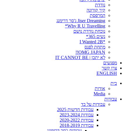
נודדת
קיר קורונה
המרפסת
Jiser Dreaming ג'סר דרימנג
Why R U Travelling*
נוכחת נודדת נושם
נשים 365*
*I Wanted 2B
מתחת לפנס
OMG JAPAN!!
לא יתכן | IT CANNOT BE
מפגשים
צרו קשר
ENGLISH
בית
אודות
Media
עבודות
עבודות על בד
עבודות חדשות 2025
עבודות 2023-2024
עבודות 2020-2022
עבודות 2018-2019
עבודות ג'סר דרימינג