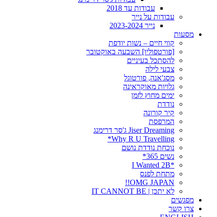
עבודות עד 2018
עבודות על נייר
נייר 2023-2024
מסעות
קווי חיים – נשות יודפת
[פורטפוליו] השבעה באוקטובר
להסתכל בעיניים
צבעי לילה
מסג'אנה, פורטוגל
גלויות מאוקראינה
ימים מחוץ לזמן
נודדת
קיר קורונה
המרפסת
Jiser Dreaming ג'סר דרימנג
Why R U Travelling*
נוכחת נודדת נושם
נשים 365*
*I Wanted 2B
מתחת לפנס
OMG JAPAN!!
לא יתכן | IT CANNOT BE
מפגשים
צרו קשר