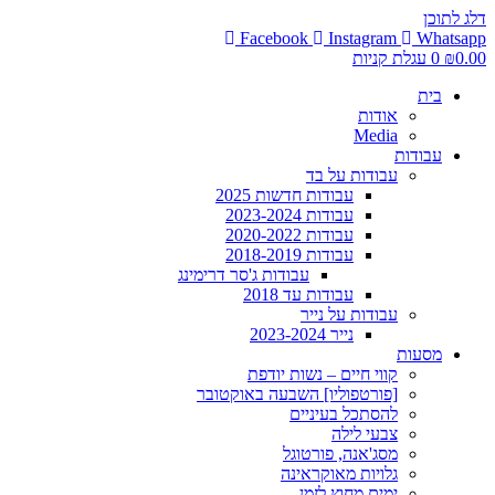
דלג לתוכן
Facebook
Instagram
Whatsapp
0.00
₪
0
עגלת קניות
בית
אודות
Media
עבודות
עבודות על בד
עבודות חדשות 2025
עבודות 2023-2024
עבודות 2020-2022
עבודות 2018-2019
עבודות ג'סר דרימינג
עבודות עד 2018
עבודות על נייר
נייר 2023-2024
מסעות
קווי חיים – נשות יודפת
[פורטפוליו] השבעה באוקטובר
להסתכל בעיניים
צבעי לילה
מסג'אנה, פורטוגל
גלויות מאוקראינה
ימים מחוץ לזמן