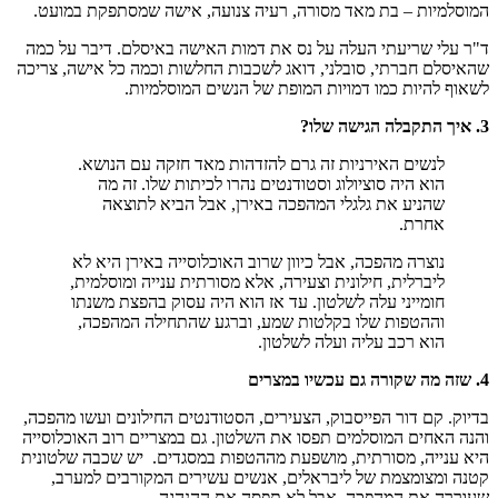
המוסלמיות – בת מאד מסורה, רעיה צנועה, אישה שמסתפקת במועט.
ד"ר עלי שריעתי העלה על נס את דמות האישה באיסלם. דיבר על כמה
שהאיסלם חברתי, סובלני, דואג לשכבות החלשות וכמה כל אישה, צריכה
לשאוף להיות כמו דמויות המופת של הנשים המוסלמיות.
3. איך התקבלה הגישה שלו?
לנשים האירניות זה גרם להזדהות מאד חזקה עם הנושא.
הוא היה סוציולוג וסטודנטים נהרו לכיתות שלו. זה מה
שהניע את גלגלי המהפכה באירן, אבל הביא לתוצאה
אחרת.
נוצרה מהפכה, אבל כיוון שרוב האוכלוסייה באירן היא לא
ליברלית, חילונית וצעירה, אלא מסורתית ענייה ומוסלמית,
חומייני עלה לשלטון. עד אז הוא היה עסוק בהפצת משנתו
וההטפות שלו בקלטות שמע, וברגע שהתחילה המהפכה,
הוא רכב עליה ועלה לשלטון.
4. שזה מה שקורה גם עכשיו במצרים
בדיוק. קם דור הפייסבוק, הצעירים, הסטודנטים החילונים ועשו מהפכה,
והנה האחים המוסלמים תפסו את השלטון. גם במצריים רוב האוכלוסייה
היא ענייה, מסורתית, מושפעת מההטפות במסגדים. יש שכבה שלטונית
קטנה ומצומצמת של ליבראלים, אנשים עשירים המקורבים למערב,
שעוררה את המהפכה, אבל לא תפסה את ההנהגה.