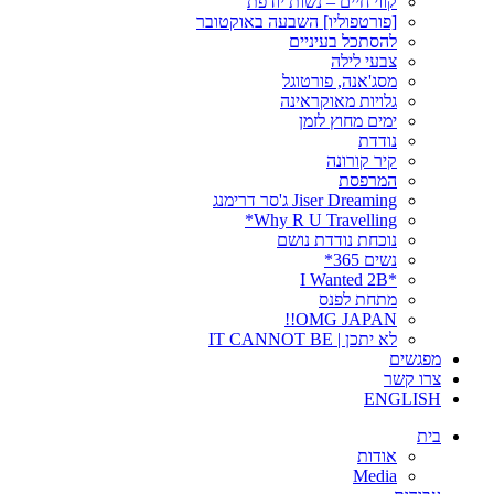
קווי חיים – נשות יודפת
[פורטפוליו] השבעה באוקטובר
להסתכל בעיניים
צבעי לילה
מסג'אנה, פורטוגל
גלויות מאוקראינה
ימים מחוץ לזמן
נודדת
קיר קורונה
המרפסת
Jiser Dreaming ג'סר דרימנג
Why R U Travelling*
נוכחת נודדת נושם
נשים 365*
*I Wanted 2B
מתחת לפנס
OMG JAPAN!!
לא יתכן | IT CANNOT BE
מפגשים
צרו קשר
ENGLISH
בית
אודות
Media