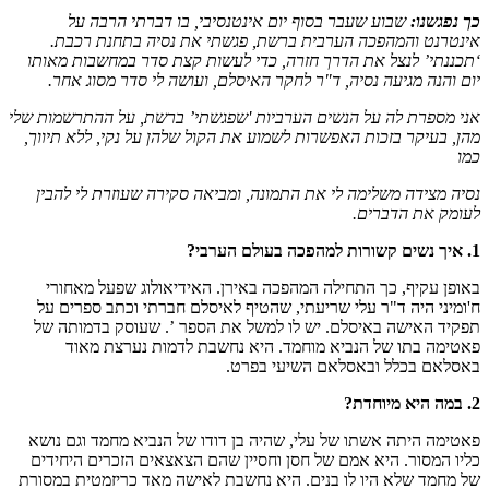
כך נפגשנו:
שבוע שעבר בסוף יום אינטנסיבי, בו דברתי הרבה על
אינטרנט והמהפכה הערבית ברשת, פגשתי את נסיה בתחנת רכבת.
‘תכננתי’ לנצל את הדרך חזרה, כדי לעשות קצת סדר במחשבות מאותו
יום והנה מגיעה נסיה, ד"ר לחקר האיסלם, ועושה לי סדר מסוג אחר.
אני מספרת לה על הנשים הערביות 'שפגשתי’ ברשת, על ההתרשמות שלי
מהן, בעיקר בזכות האפשרות לשמוע את הקול שלהן על נקי, ללא תיווך,
כמו
נסיה מצידה משלימה לי את התמונה, ומביאה סקירה שעוזרת לי להבין
לעומק את הדברים.
1. איך נשים קשורות למהפכה בעולם הערבי?
באופן עקיף, כך התחילה המהפכה באירן. האידיאולוג שפעל מאחורי
ח'ומיני היה ד"ר עלי שריעתי, שהטיף לאיסלם חברתי וכתב ספרים על
תפקיד האישה באיסלם. יש לו למשל את הספר ’. שעוסק בדמותה של
פאטימה בתו של הנביא מוחמד. היא נחשבת לדמות נערצת מאוד
באסלאם בכלל ובאסלאם השיעי בפרט.
2. במה היא מיוחדת?
פאטימה היתה אשתו של עלי, שהיה בן דודו של הנביא מחמד וגם נושא
כליו המסור. היא אמם של חסן וחסיין שהם הצאצאים הזכרים היחידים
של מחמד שלא היו לו בנים. היא נחשבת לאישה מאד כריזמטית במסורת