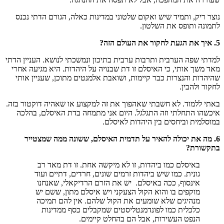
נוצר ריק, ותמיד שיש ואקום שלטוני במדינות כאלה, הגורם הדתי נכנס
לתמונה ותופס את השלטון.
5. איך את הגעת לחקור את העולם הזה?
למדתי שפה הערבית ותרבות ערבית בתיכון ונמשכתי לנושא. העניין הדתי
מאד משך אותי, כי האיסלם זו דת שבנויה על היהדות. היא מגיעה אחרי
שהיהדות והנצרות כבר קיימות, ושואבת אלמנטים מתוכן, שעניין אותי
לחקור ולהבין.
באתי ללמוד. לא חשבתי שאהפוך את זה למקצוע או שאהיה דוקטור בזה.
איכשהו התחלתי וזה התגלגל. היום אני מתמחה בדת האיסלם, בהלכה
במוסלמית וביחסים בין היהדות לאיסלם.
6. מה את יכולה להאיר על תדמית האיסלם, ששונה ממה שמצטייר
בתקשורת?
באיסלם כמו ביהדות, זו לא מיקשה אחת. זו דת מאד רב
גונית. כמו שיש ביהדות זרמים שונים, חרדים, דתיים ועוד
אינסוף, ככה באיסלם. יש את הזרם הרדיקאלי, שאנחנו
מוקפים בו והוא הקול הצעקני ויש איסלם מתון, ששם יש
מנהיגים שלא שומעים את הקול שלהם. אין להם תמיכה
כלכלית כמו לפונדמנטליסטים שמקבלים כסף ממדינות
הנפט העשירות, אבל הם בהחלט קיימים.