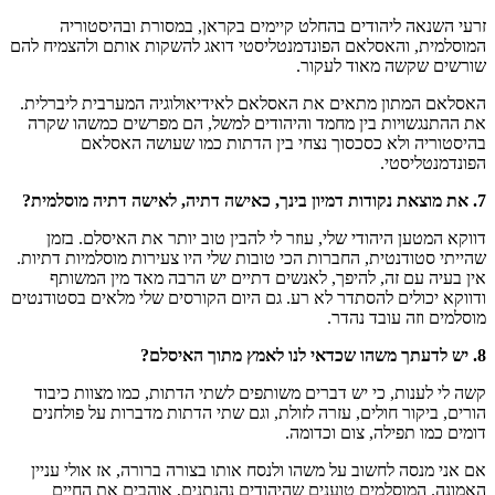
זרעי השנאה ליהודים בהחלט קיימים בקראן, במסורת ובהיסטוריה
המוסלמית, והאסלאם הפונדמנטליסטי דואג להשקות אותם ולהצמיח להם
שורשים שקשה מאוד לעקור.
האסלאם המתון מתאים את האסלאם לאידיאולוגיה המערבית ליברלית.
את ההתנגשויות בין מחמד והיהודים למשל, הם מפרשים כמשהו שקרה
בהיסטוריה ולא כסכסוך נצחי בין הדתות כמו שעושה האסלאם
הפונדמנטליסטי.
7. את מוצאת נקודות דמיון בינך, כאישה דתיה, לאישה דתיה מוסלמית?
דווקא המטען היהודי שלי, עוזר לי להבין טוב יותר את האיסלם. בזמן
שהייתי סטודנטית, החברות הכי טובות שלי היו צעירות מוסלמיות דתיות.
אין בעיה עם זה, להיפך, לאנשים דתיים יש הרבה מאד מין המשותף
ודווקא יכולים להסתדר לא רע. גם היום הקורסים שלי מלאים בסטודנטים
מוסלמים וזה עובד נהדר.
8. יש לדעתך משהו שכדאי לנו לאמץ מתוך האיסלם?
קשה לי לענות, כי יש דברים משותפים לשתי הדתות, כמו מצוות כיבוד
הורים, ביקור חולים, עזרה לזולת, וגם שתי הדתות מדברות על פולחנים
דומים כמו תפילה, צום וכדומה.
אם אני מנסה לחשוב על משהו ולנסח אותו בצורה ברורה, אז אולי עניין
האמונה. המוסלמים טוענים שהיהודים נהנתנים, אוהבים את החיים