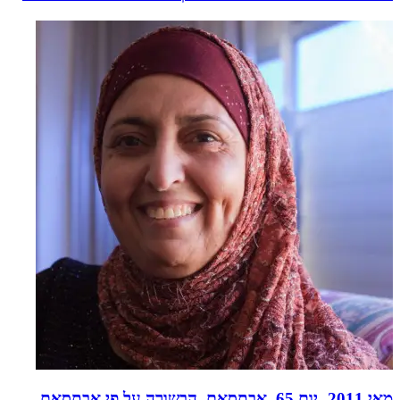
מאי 2011- יום 65, אבתסאם. הבשורה על פי אבתסאם