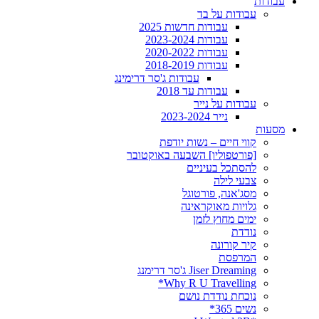
עבודות
עבודות על בד
עבודות חדשות 2025
עבודות 2023-2024
עבודות 2020-2022
עבודות 2018-2019
עבודות ג'סר דרימינג
עבודות עד 2018
עבודות על נייר
נייר 2023-2024
מסעות
קווי חיים – נשות יודפת
[פורטפוליו] השבעה באוקטובר
להסתכל בעיניים
צבעי לילה
מסג'אנה, פורטוגל
גלויות מאוקראינה
ימים מחוץ לזמן
נודדת
קיר קורונה
המרפסת
Jiser Dreaming ג'סר דרימנג
Why R U Travelling*
נוכחת נודדת נושם
נשים 365*