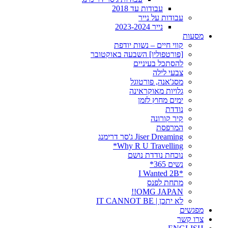
עבודות עד 2018
עבודות על נייר
נייר 2023-2024
מסעות
קווי חיים – נשות יודפת
[פורטפוליו] השבעה באוקטובר
להסתכל בעיניים
צבעי לילה
מסג'אנה, פורטוגל
גלויות מאוקראינה
ימים מחוץ לזמן
נודדת
קיר קורונה
המרפסת
Jiser Dreaming ג'סר דרימנג
Why R U Travelling*
נוכחת נודדת נושם
נשים 365*
*I Wanted 2B
מתחת לפנס
OMG JAPAN!!
לא יתכן | IT CANNOT BE
מפגשים
צרו קשר