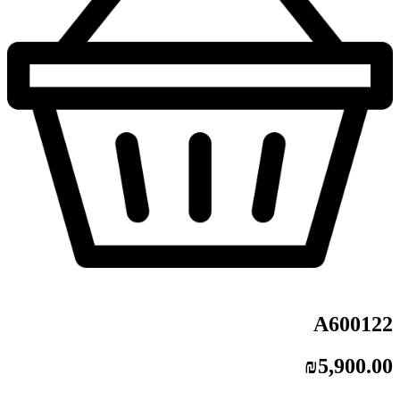
A600122
₪
5,900.00