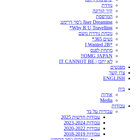
נודדת
קיר קורונה
המרפסת
Jiser Dreaming ג'סר דרימנג
Why R U Travelling*
נוכחת נודדת נושם
נשים 365*
*I Wanted 2B
מתחת לפנס
OMG JAPAN!!
לא יתכן | IT CANNOT BE
מפגשים
צרו קשר
ENGLISH
בית
אודות
Media
עבודות
עבודות על בד
עבודות חדשות 2025
עבודות 2023-2024
עבודות 2020-2022
עבודות 2018-2019
עבודות ג'סר דרימינג