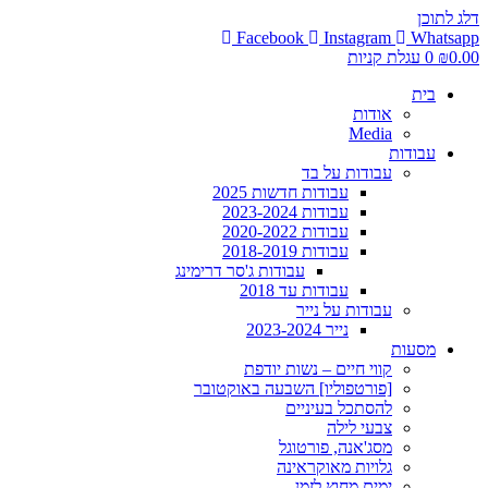
דלג לתוכן
Facebook
Instagram
Whatsapp
0.00
₪
0
עגלת קניות
בית
אודות
Media
עבודות
עבודות על בד
עבודות חדשות 2025
עבודות 2023-2024
עבודות 2020-2022
עבודות 2018-2019
עבודות ג'סר דרימינג
עבודות עד 2018
עבודות על נייר
נייר 2023-2024
מסעות
קווי חיים – נשות יודפת
[פורטפוליו] השבעה באוקטובר
להסתכל בעיניים
צבעי לילה
מסג'אנה, פורטוגל
גלויות מאוקראינה
ימים מחוץ לזמן