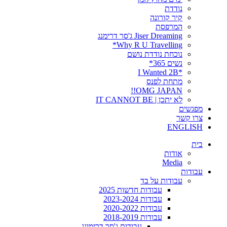
נודדת
קיר קורונה
המרפסת
Jiser Dreaming ג'סר דרימנג
Why R U Travelling*
נוכחת נודדת נושם
נשים 365*
*I Wanted 2B
מתחת לפנס
OMG JAPAN!!
לא יתכן | IT CANNOT BE
מפגשים
צרו קשר
ENGLISH
בית
אודות
Media
עבודות
עבודות על בד
עבודות חדשות 2025
עבודות 2023-2024
עבודות 2020-2022
עבודות 2018-2019
עבודות ג'סר דרימינג