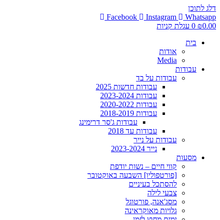
דלג לתוכן
Facebook
Instagram
Whatsapp
0.00
₪
0
עגלת קניות
בית
אודות
Media
עבודות
עבודות על בד
עבודות חדשות 2025
עבודות 2023-2024
עבודות 2020-2022
עבודות 2018-2019
עבודות ג'סר דרימינג
עבודות עד 2018
עבודות על נייר
נייר 2023-2024
מסעות
קווי חיים – נשות יודפת
[פורטפוליו] השבעה באוקטובר
להסתכל בעיניים
צבעי לילה
מסג'אנה, פורטוגל
גלויות מאוקראינה
ימים מחוץ לזמן