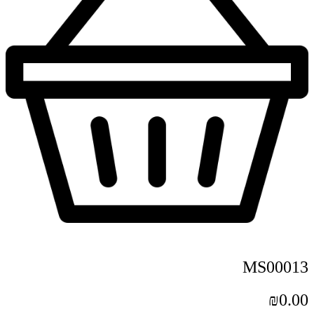
MS00013
₪
0.00