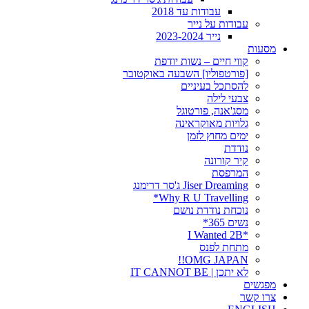
עבודות עד 2018
עבודות על נייר
נייר 2023-2024
מסעות
קווי חיים – נשות יודפת
[פורטפוליו] השבעה באוקטובר
להסתכל בעיניים
צבעי לילה
מסג'אנה, פורטוגל
גלויות מאוקראינה
ימים מחוץ לזמן
נודדת
קיר קורונה
המרפסת
Jiser Dreaming ג'סר דרימנג
Why R U Travelling*
נוכחת נודדת נושם
נשים 365*
*I Wanted 2B
מתחת לפנס
OMG JAPAN!!
לא יתכן | IT CANNOT BE
מפגשים
צרו קשר