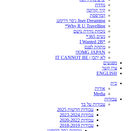
נודדת
קיר קורונה
המרפסת
Jiser Dreaming ג'סר דרימנג
Why R U Travelling*
נוכחת נודדת נושם
נשים 365*
*I Wanted 2B
מתחת לפנס
OMG JAPAN!!
לא יתכן | IT CANNOT BE
מפגשים
צרו קשר
ENGLISH
בית
אודות
Media
עבודות
עבודות על בד
עבודות חדשות 2025
עבודות 2023-2024
עבודות 2020-2022
עבודות 2018-2019
עבודות ג'סר דרימינג