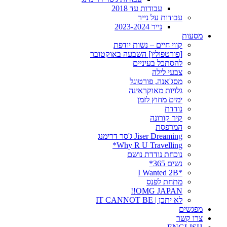
עבודות עד 2018
עבודות על נייר
נייר 2023-2024
מסעות
קווי חיים – נשות יודפת
[פורטפוליו] השבעה באוקטובר
להסתכל בעיניים
צבעי לילה
מסג'אנה, פורטוגל
גלויות מאוקראינה
ימים מחוץ לזמן
נודדת
קיר קורונה
המרפסת
Jiser Dreaming ג'סר דרימנג
Why R U Travelling*
נוכחת נודדת נושם
נשים 365*
*I Wanted 2B
מתחת לפנס
OMG JAPAN!!
לא יתכן | IT CANNOT BE
מפגשים
צרו קשר