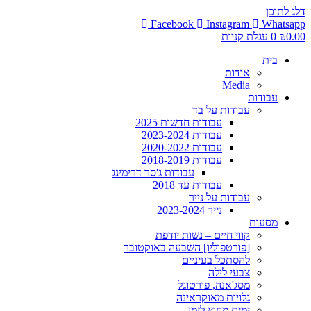
דלג לתוכן
Facebook
Instagram
Whatsapp
0.00
₪
0
עגלת קניות
בית
אודות
Media
עבודות
עבודות על בד
עבודות חדשות 2025
עבודות 2023-2024
עבודות 2020-2022
עבודות 2018-2019
עבודות ג'סר דרימינג
עבודות עד 2018
עבודות על נייר
נייר 2023-2024
מסעות
קווי חיים – נשות יודפת
[פורטפוליו] השבעה באוקטובר
להסתכל בעיניים
צבעי לילה
מסג'אנה, פורטוגל
גלויות מאוקראינה
ימים מחוץ לזמן