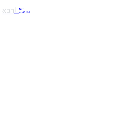
הבא
הבא
A400110