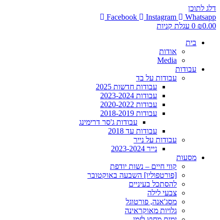
דלג לתוכן
Facebook
Instagram
Whatsapp
0.00
₪
0
עגלת קניות
בית
אודות
Media
עבודות
עבודות על בד
עבודות חדשות 2025
עבודות 2023-2024
עבודות 2020-2022
עבודות 2018-2019
עבודות ג'סר דרימינג
עבודות עד 2018
עבודות על נייר
נייר 2023-2024
מסעות
קווי חיים – נשות יודפת
[פורטפוליו] השבעה באוקטובר
להסתכל בעיניים
צבעי לילה
מסג'אנה, פורטוגל
גלויות מאוקראינה
ימים מחוץ לזמן