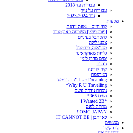
עבודות עד 2018
עבודות על נייר
נייר 2023-2024
מסעות
קווי חיים – נשות יודפת
[פורטפוליו] השבעה באוקטובר
להסתכל בעיניים
צבעי לילה
מסג'אנה, פורטוגל
גלויות מאוקראינה
ימים מחוץ לזמן
נודדת
קיר קורונה
המרפסת
Jiser Dreaming ג'סר דרימנג
Why R U Travelling*
נוכחת נודדת נושם
נשים 365*
*I Wanted 2B
מתחת לפנס
OMG JAPAN!!
לא יתכן | IT CANNOT BE
מפגשים
צרו קשר