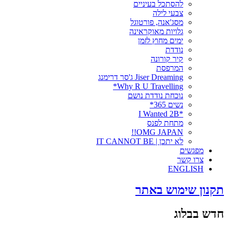
להסתכל בעיניים
צבעי לילה
מסג'אנה, פורטוגל
גלויות מאוקראינה
ימים מחוץ לזמן
נודדת
קיר קורונה
המרפסת
Jiser Dreaming ג'סר דרימנג
Why R U Travelling*
נוכחת נודדת נושם
נשים 365*
*I Wanted 2B
מתחת לפנס
OMG JAPAN!!
לא יתכן | IT CANNOT BE
מפגשים
צרו קשר
ENGLISH
תקנון שימוש באתר
חדש בבלוג