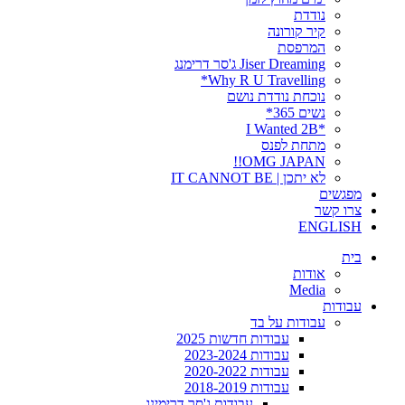
נודדת
קיר קורונה
המרפסת
Jiser Dreaming ג'סר דרימנג
Why R U Travelling*
נוכחת נודדת נושם
נשים 365*
*I Wanted 2B
מתחת לפנס
OMG JAPAN!!
לא יתכן | IT CANNOT BE
מפגשים
צרו קשר
ENGLISH
בית
אודות
Media
עבודות
עבודות על בד
עבודות חדשות 2025
עבודות 2023-2024
עבודות 2020-2022
עבודות 2018-2019
עבודות ג'סר דרימינג