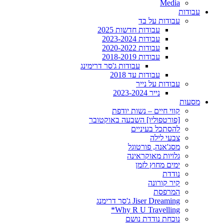
Media
עבודות
עבודות על בד
עבודות חדשות 2025
עבודות 2023-2024
עבודות 2020-2022
עבודות 2018-2019
עבודות ג'סר דרימינג
עבודות עד 2018
עבודות על נייר
נייר 2023-2024
מסעות
קווי חיים – נשות יודפת
[פורטפוליו] השבעה באוקטובר
להסתכל בעיניים
צבעי לילה
מסג'אנה, פורטוגל
גלויות מאוקראינה
ימים מחוץ לזמן
נודדת
קיר קורונה
המרפסת
Jiser Dreaming ג'סר דרימנג
Why R U Travelling*
נוכחת נודדת נושם