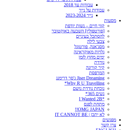
עבודות עד 2018
עבודות על נייר
נייר 2023-2024
מסעות
קווי חיים – נשות יודפת
[פורטפוליו] השבעה באוקטובר
להסתכל בעיניים
צבעי לילה
מסג'אנה, פורטוגל
גלויות מאוקראינה
ימים מחוץ לזמן
נודדת
קיר קורונה
המרפסת
Jiser Dreaming ג'סר דרימנג
Why R U Travelling*
נוכחת נודדת נושם
נשים 365*
*I Wanted 2B
מתחת לפנס
OMG JAPAN!!
לא יתכן | IT CANNOT BE
מפגשים
צרו קשר