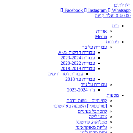
דלג לתוכן
Facebook
Instagram
Whatsapp
0.00
₪
0
עגלת קניות
בית
אודות
Media
עבודות
עבודות על בד
עבודות חדשות 2025
עבודות 2023-2024
עבודות 2020-2022
עבודות 2018-2019
עבודות ג'סר דרימינג
עבודות עד 2018
עבודות על נייר
נייר 2023-2024
מסעות
קווי חיים – נשות יודפת
[פורטפוליו] השבעה באוקטובר
להסתכל בעיניים
צבעי לילה
מסג'אנה, פורטוגל
גלויות מאוקראינה
ימים מחוץ לזמן