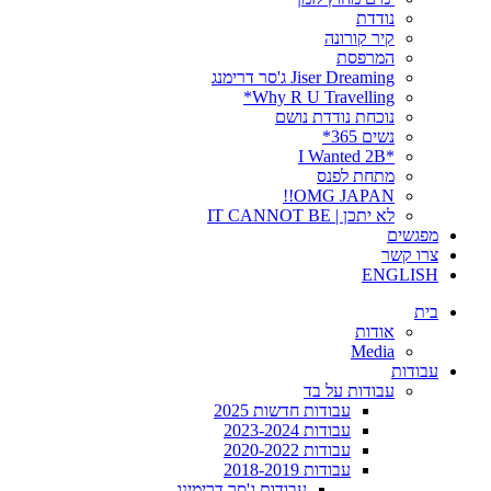
נודדת
קיר קורונה
המרפסת
Jiser Dreaming ג'סר דרימנג
Why R U Travelling*
נוכחת נודדת נושם
נשים 365*
*I Wanted 2B
מתחת לפנס
OMG JAPAN!!
לא יתכן | IT CANNOT BE
מפגשים
צרו קשר
ENGLISH
בית
אודות
Media
עבודות
עבודות על בד
עבודות חדשות 2025
עבודות 2023-2024
עבודות 2020-2022
עבודות 2018-2019
עבודות ג'סר דרימינג