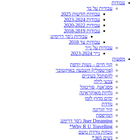
עבודות
עבודות על בד
עבודות חדשות 2025
עבודות 2023-2024
עבודות 2020-2022
עבודות 2018-2019
עבודות ג'סר דרימינג
עבודות עד 2018
עבודות על נייר
נייר 2023-2024
מסעות
קווי חיים – נשות יודפת
[פורטפוליו] השבעה באוקטובר
להסתכל בעיניים
צבעי לילה
מסג'אנה, פורטוגל
גלויות מאוקראינה
ימים מחוץ לזמן
נודדת
קיר קורונה
המרפסת
Jiser Dreaming ג'סר דרימנג
Why R U Travelling*
נוכחת נודדת נושם
נשים 365*