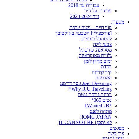
עבודות עד 2018
עבודות על נייר
נייר 2023-2024
מסעות
קווי חיים – נשות יודפת
[פורטפוליו] השבעה באוקטובר
להסתכל בעיניים
צבעי לילה
מסג'אנה, פורטוגל
גלויות מאוקראינה
ימים מחוץ לזמן
נודדת
קיר קורונה
המרפסת
Jiser Dreaming ג'סר דרימנג
Why R U Travelling*
נוכחת נודדת נושם
נשים 365*
*I Wanted 2B
מתחת לפנס
OMG JAPAN!!
לא יתכן | IT CANNOT BE
מפגשים
צרו קשר