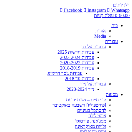
דלג לתוכן
Facebook
Instagram
Whatsapp
0.00
₪
0
עגלת קניות
בית
אודות
Media
עבודות
עבודות על בד
עבודות חדשות 2025
עבודות 2023-2024
עבודות 2020-2022
עבודות 2018-2019
עבודות ג'סר דרימינג
עבודות עד 2018
עבודות על נייר
נייר 2023-2024
מסעות
קווי חיים – נשות יודפת
[פורטפוליו] השבעה באוקטובר
להסתכל בעיניים
צבעי לילה
מסג'אנה, פורטוגל
גלויות מאוקראינה
ימים מחוץ לזמן