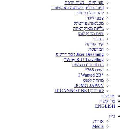
קווי חיים – נשות יודפת
[פורטפוליו] השבעה באוקטובר
להסתכל בעיניים
צבעי לילה
מסג'אנה, פורטוגל
גלויות מאוקראינה
ימים מחוץ לזמן
נודדת
קיר קורונה
המרפסת
Jiser Dreaming ג'סר דרימנג
Why R U Travelling*
נוכחת נודדת נושם
נשים 365*
*I Wanted 2B
מתחת לפנס
OMG JAPAN!!
לא יתכן | IT CANNOT BE
מפגשים
צרו קשר
ENGLISH
בית
אודות
Media