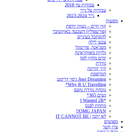
עבודות עד 2018
עבודות על נייר
נייר 2023-2024
מסעות
קווי חיים – נשות יודפת
[פורטפוליו] השבעה באוקטובר
להסתכל בעיניים
צבעי לילה
מסג'אנה, פורטוגל
גלויות מאוקראינה
ימים מחוץ לזמן
נודדת
קיר קורונה
המרפסת
Jiser Dreaming ג'סר דרימנג
Why R U Travelling*
נוכחת נודדת נושם
נשים 365*
*I Wanted 2B
מתחת לפנס
OMG JAPAN!!
לא יתכן | IT CANNOT BE
מפגשים
צרו קשר