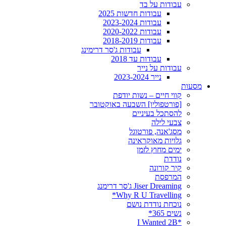
עבודות על בד
עבודות חדשות 2025
עבודות 2023-2024
עבודות 2020-2022
עבודות 2018-2019
עבודות ג'סר דרימינג
עבודות עד 2018
עבודות על נייר
נייר 2023-2024
מסעות
קווי חיים – נשות יודפת
[פורטפוליו] השבעה באוקטובר
להסתכל בעיניים
צבעי לילה
מסג'אנה, פורטוגל
גלויות מאוקראינה
ימים מחוץ לזמן
נודדת
קיר קורונה
המרפסת
Jiser Dreaming ג'סר דרימנג
Why R U Travelling*
נוכחת נודדת נושם
נשים 365*
*I Wanted 2B