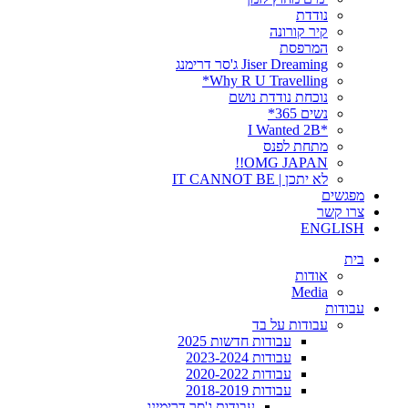
נודדת
קיר קורונה
המרפסת
Jiser Dreaming ג'סר דרימנג
Why R U Travelling*
נוכחת נודדת נושם
נשים 365*
*I Wanted 2B
מתחת לפנס
OMG JAPAN!!
לא יתכן | IT CANNOT BE
מפגשים
צרו קשר
ENGLISH
בית
אודות
Media
עבודות
עבודות על בד
עבודות חדשות 2025
עבודות 2023-2024
עבודות 2020-2022
עבודות 2018-2019
עבודות ג'סר דרימינג