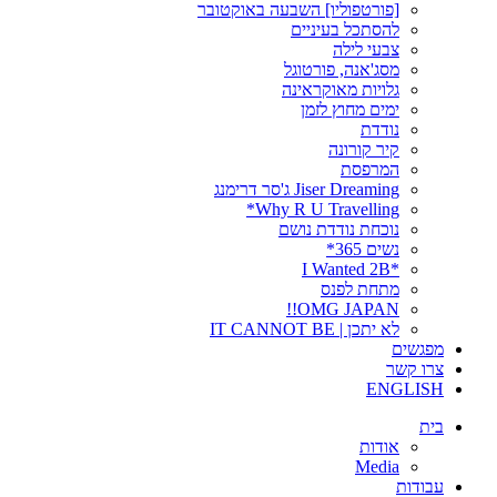
[פורטפוליו] השבעה באוקטובר
להסתכל בעיניים
צבעי לילה
מסג'אנה, פורטוגל
גלויות מאוקראינה
ימים מחוץ לזמן
נודדת
קיר קורונה
המרפסת
Jiser Dreaming ג'סר דרימנג
Why R U Travelling*
נוכחת נודדת נושם
נשים 365*
*I Wanted 2B
מתחת לפנס
OMG JAPAN!!
לא יתכן | IT CANNOT BE
מפגשים
צרו קשר
ENGLISH
בית
אודות
Media
עבודות