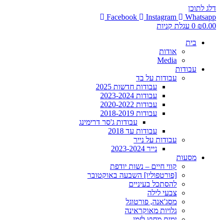
דלג לתוכן
Facebook
Instagram
Whatsapp
0.00
₪
0
עגלת קניות
בית
אודות
Media
עבודות
עבודות על בד
עבודות חדשות 2025
עבודות 2023-2024
עבודות 2020-2022
עבודות 2018-2019
עבודות ג'סר דרימינג
עבודות עד 2018
עבודות על נייר
נייר 2023-2024
מסעות
קווי חיים – נשות יודפת
[פורטפוליו] השבעה באוקטובר
להסתכל בעיניים
צבעי לילה
מסג'אנה, פורטוגל
גלויות מאוקראינה
ימים מחוץ לזמן