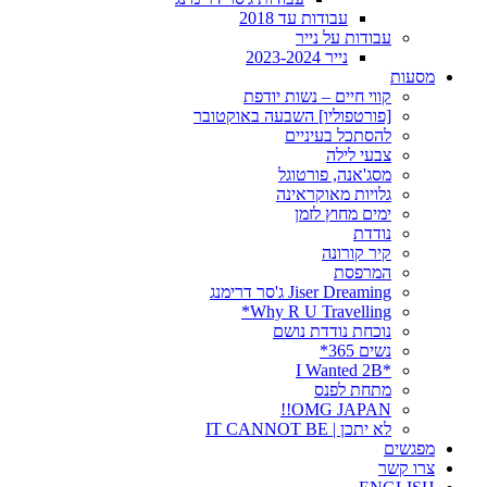
עבודות עד 2018
עבודות על נייר
נייר 2023-2024
מסעות
קווי חיים – נשות יודפת
[פורטפוליו] השבעה באוקטובר
להסתכל בעיניים
צבעי לילה
מסג'אנה, פורטוגל
גלויות מאוקראינה
ימים מחוץ לזמן
נודדת
קיר קורונה
המרפסת
Jiser Dreaming ג'סר דרימנג
Why R U Travelling*
נוכחת נודדת נושם
נשים 365*
*I Wanted 2B
מתחת לפנס
OMG JAPAN!!
לא יתכן | IT CANNOT BE
מפגשים
צרו קשר