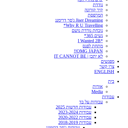
נודדת
קיר קורונה
המרפסת
Jiser Dreaming ג'סר דרימנג
Why R U Travelling*
נוכחת נודדת נושם
נשים 365*
*I Wanted 2B
מתחת לפנס
OMG JAPAN!!
לא יתכן | IT CANNOT BE
מפגשים
צרו קשר
ENGLISH
בית
אודות
Media
עבודות
עבודות על בד
עבודות חדשות 2025
עבודות 2023-2024
עבודות 2020-2022
עבודות 2018-2019
עבודות ג'סר דרימינג