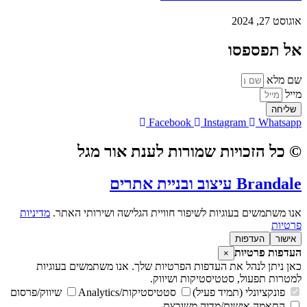
אוגוסט 27, 2024
אל תפספסו
שם מלא
מייל
שליחה
Facebook
Instagram
Whatsapp
© כל הזכויות שמורות לענת אור מגל
Brandale עיצוב ובניית אתרים
אנו משתמשים בעוגיות לשיפור חוויית הגלישה ושירותי האתר.
מדיניות
פרטיות
אישור
העדפות
העדפות פרטיות
×
כאן ניתן לנהל את העדפות הפרטיות שלך. אנו משתמשים בעוגיות
למטרות תפעול, סטטיסטיקות ושיווק.
פונקציונלי (תמיד פעיל)
סטטיסטיקות/Analytics
שיווק/פרסום
התאמה אישית/מדיה משובצת