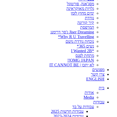
מסג'אנה, פורטוגל
גלויות מאוקראינה
ימים מחוץ לזמן
נודדת
קיר קורונה
המרפסת
Jiser Dreaming ג'סר דרימנג
Why R U Travelling*
נוכחת נודדת נושם
נשים 365*
*I Wanted 2B
מתחת לפנס
OMG JAPAN!!
לא יתכן | IT CANNOT BE
מפגשים
צרו קשר
ENGLISH
בית
אודות
Media
עבודות
עבודות על בד
עבודות חדשות 2025
עבודות 2023-2024