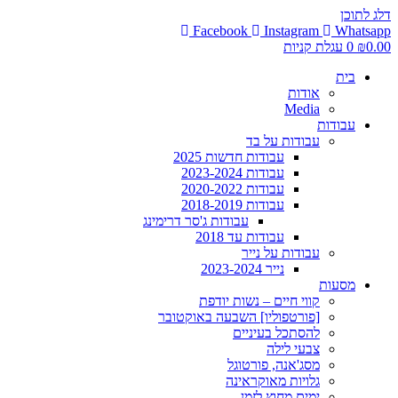
דלג לתוכן
Facebook
Instagram
Whatsapp
0.00
₪
0
עגלת קניות
בית
אודות
Media
עבודות
עבודות על בד
עבודות חדשות 2025
עבודות 2023-2024
עבודות 2020-2022
עבודות 2018-2019
עבודות ג'סר דרימינג
עבודות עד 2018
עבודות על נייר
נייר 2023-2024
מסעות
קווי חיים – נשות יודפת
[פורטפוליו] השבעה באוקטובר
להסתכל בעיניים
צבעי לילה
מסג'אנה, פורטוגל
גלויות מאוקראינה
ימים מחוץ לזמן