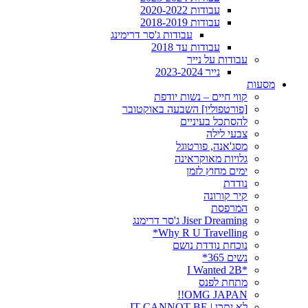
עבודות 2020-2022
עבודות 2018-2019
עבודות ג'סר דרימינג
עבודות עד 2018
עבודות על נייר
נייר 2023-2024
מסעות
קווי חיים – נשות יודפת
[פורטפוליו] השבעה באוקטובר
להסתכל בעיניים
צבעי לילה
מסג'אנה, פורטוגל
גלויות מאוקראינה
ימים מחוץ לזמן
נודדת
קיר קורונה
המרפסת
Jiser Dreaming ג'סר דרימנג
Why R U Travelling*
נוכחת נודדת נושם
נשים 365*
*I Wanted 2B
מתחת לפנס
OMG JAPAN!!
לא יתכן | IT CANNOT BE