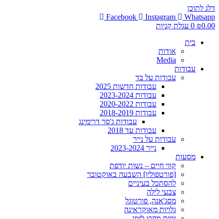
דלג לתוכן
Facebook
Instagram
Whatsapp
0.00
₪
0
עגלת קניות
בית
אודות
Media
עבודות
עבודות על בד
עבודות חדשות 2025
עבודות 2023-2024
עבודות 2020-2022
עבודות 2018-2019
עבודות ג'סר דרימינג
עבודות עד 2018
עבודות על נייר
נייר 2023-2024
מסעות
קווי חיים – נשות יודפת
[פורטפוליו] השבעה באוקטובר
להסתכל בעיניים
צבעי לילה
מסג'אנה, פורטוגל
גלויות מאוקראינה
ימים מחוץ לזמן