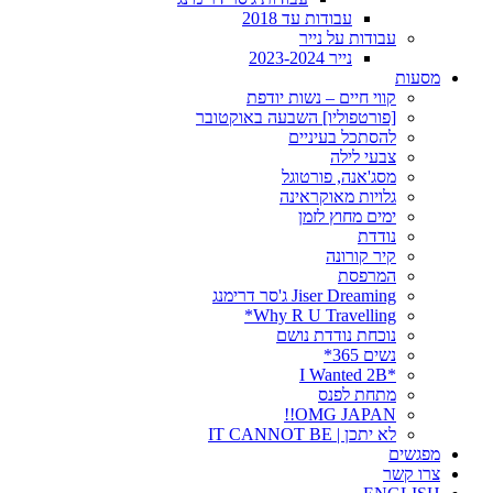
עבודות עד 2018
עבודות על נייר
נייר 2023-2024
מסעות
קווי חיים – נשות יודפת
[פורטפוליו] השבעה באוקטובר
להסתכל בעיניים
צבעי לילה
מסג'אנה, פורטוגל
גלויות מאוקראינה
ימים מחוץ לזמן
נודדת
קיר קורונה
המרפסת
Jiser Dreaming ג'סר דרימנג
Why R U Travelling*
נוכחת נודדת נושם
נשים 365*
*I Wanted 2B
מתחת לפנס
OMG JAPAN!!
לא יתכן | IT CANNOT BE
מפגשים
צרו קשר