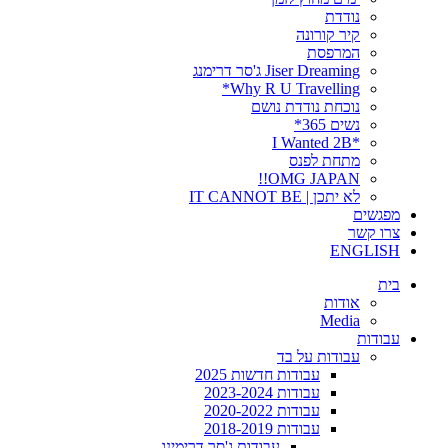
נודדת
קיר קורונה
המרפסת
Jiser Dreaming ג'סר דרימנג
Why R U Travelling*
נוכחת נודדת נושם
נשים 365*
*I Wanted 2B
מתחת לפנס
OMG JAPAN!!
לא יתכן | IT CANNOT BE
מפגשים
צרו קשר
ENGLISH
בית
אודות
Media
עבודות
עבודות על בד
עבודות חדשות 2025
עבודות 2023-2024
עבודות 2020-2022
עבודות 2018-2019
עבודות ג'סר דרימינג