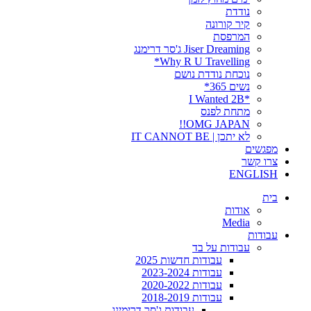
נודדת
קיר קורונה
המרפסת
Jiser Dreaming ג'סר דרימנג
Why R U Travelling*
נוכחת נודדת נושם
נשים 365*
*I Wanted 2B
מתחת לפנס
OMG JAPAN!!
לא יתכן | IT CANNOT BE
מפגשים
צרו קשר
ENGLISH
בית
אודות
Media
עבודות
עבודות על בד
עבודות חדשות 2025
עבודות 2023-2024
עבודות 2020-2022
עבודות 2018-2019
עבודות ג'סר דרימינג