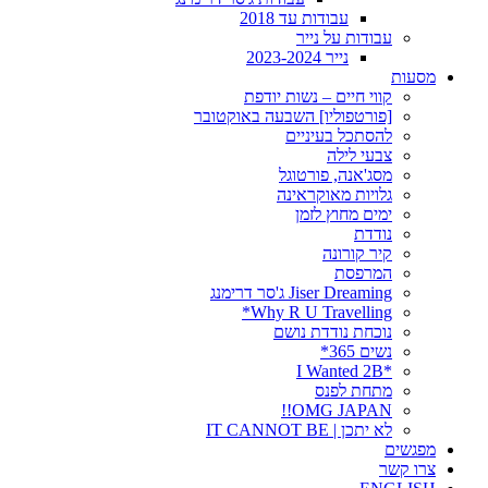
עבודות עד 2018
עבודות על נייר
נייר 2023-2024
מסעות
קווי חיים – נשות יודפת
[פורטפוליו] השבעה באוקטובר
להסתכל בעיניים
צבעי לילה
מסג'אנה, פורטוגל
גלויות מאוקראינה
ימים מחוץ לזמן
נודדת
קיר קורונה
המרפסת
Jiser Dreaming ג'סר דרימנג
Why R U Travelling*
נוכחת נודדת נושם
נשים 365*
*I Wanted 2B
מתחת לפנס
OMG JAPAN!!
לא יתכן | IT CANNOT BE
מפגשים
צרו קשר