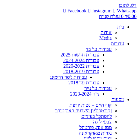
דלג לתוכן
Facebook
Instagram
Whatsapp
0.00
₪
0
עגלת קניות
בית
אודות
Media
עבודות
עבודות על בד
עבודות חדשות 2025
עבודות 2023-2024
עבודות 2020-2022
עבודות 2018-2019
עבודות ג'סר דרימינג
עבודות עד 2018
עבודות על נייר
נייר 2023-2024
מסעות
קווי חיים – נשות יודפת
[פורטפוליו] השבעה באוקטובר
להסתכל בעיניים
צבעי לילה
מסג'אנה, פורטוגל
גלויות מאוקראינה
ימים מחוץ לזמן