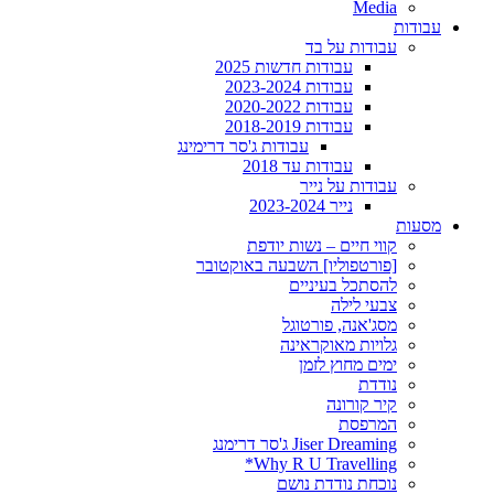
Media
עבודות
עבודות על בד
עבודות חדשות 2025
עבודות 2023-2024
עבודות 2020-2022
עבודות 2018-2019
עבודות ג'סר דרימינג
עבודות עד 2018
עבודות על נייר
נייר 2023-2024
מסעות
קווי חיים – נשות יודפת
[פורטפוליו] השבעה באוקטובר
להסתכל בעיניים
צבעי לילה
מסג'אנה, פורטוגל
גלויות מאוקראינה
ימים מחוץ לזמן
נודדת
קיר קורונה
המרפסת
Jiser Dreaming ג'סר דרימנג
Why R U Travelling*
נוכחת נודדת נושם