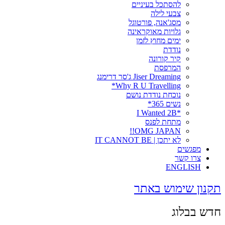
להסתכל בעיניים
צבעי לילה
מסג'אנה, פורטוגל
גלויות מאוקראינה
ימים מחוץ לזמן
נודדת
קיר קורונה
המרפסת
Jiser Dreaming ג'סר דרימנג
Why R U Travelling*
נוכחת נודדת נושם
נשים 365*
*I Wanted 2B
מתחת לפנס
OMG JAPAN!!
לא יתכן | IT CANNOT BE
מפגשים
צרו קשר
ENGLISH
תקנון שימוש באתר
חדש בבלוג