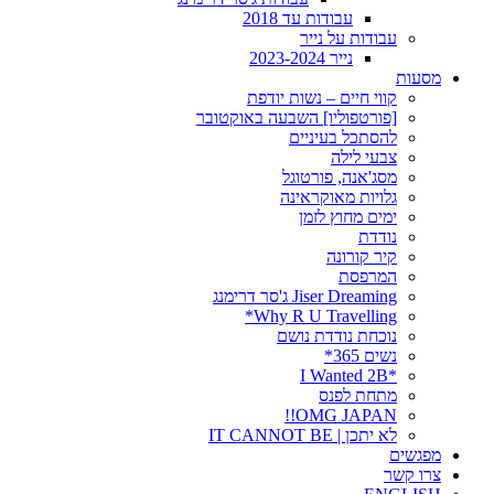
עבודות עד 2018
עבודות על נייר
נייר 2023-2024
מסעות
קווי חיים – נשות יודפת
[פורטפוליו] השבעה באוקטובר
להסתכל בעיניים
צבעי לילה
מסג'אנה, פורטוגל
גלויות מאוקראינה
ימים מחוץ לזמן
נודדת
קיר קורונה
המרפסת
Jiser Dreaming ג'סר דרימנג
Why R U Travelling*
נוכחת נודדת נושם
נשים 365*
*I Wanted 2B
מתחת לפנס
OMG JAPAN!!
לא יתכן | IT CANNOT BE
מפגשים
צרו קשר