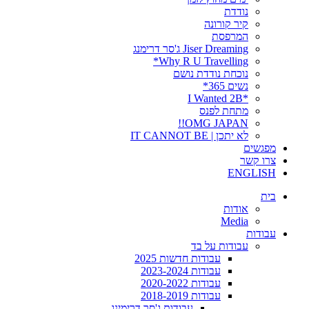
נודדת
קיר קורונה
המרפסת
Jiser Dreaming ג'סר דרימנג
Why R U Travelling*
נוכחת נודדת נושם
נשים 365*
*I Wanted 2B
מתחת לפנס
OMG JAPAN!!
לא יתכן | IT CANNOT BE
מפגשים
צרו קשר
ENGLISH
בית
אודות
Media
עבודות
עבודות על בד
עבודות חדשות 2025
עבודות 2023-2024
עבודות 2020-2022
עבודות 2018-2019
עבודות ג'סר דרימינג