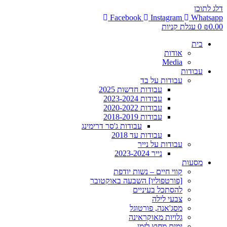
דלג לתוכן
Facebook
Instagram
Whatsapp
0.00
₪
0
עגלת קניות
בית
אודות
Media
עבודות
עבודות על בד
עבודות חדשות 2025
עבודות 2023-2024
עבודות 2020-2022
עבודות 2018-2019
עבודות ג'סר דרימינג
עבודות עד 2018
עבודות על נייר
נייר 2023-2024
מסעות
קווי חיים – נשות יודפת
[פורטפוליו] השבעה באוקטובר
להסתכל בעיניים
צבעי לילה
מסג'אנה, פורטוגל
גלויות מאוקראינה
ימים מחוץ לזמן