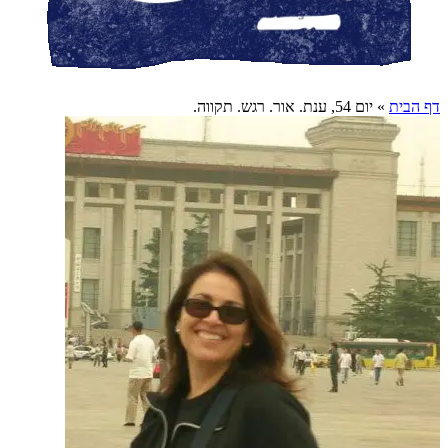
דף הבית
»
יום 54, ענת. אור. רגש. תקווה.