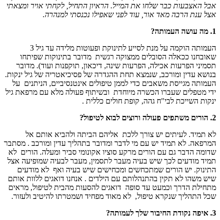
אבל האצבעות כבר שלחו את המייל. הראיון התחיל, לקחתי אויר ומצאתי
אצל ענת הרבה מאד אור, עוד לפני שאפילו נכנסתי למנהרה.
1. מה עושה העמותה?
העמותה הוקמה על מנת לסייע לתינוקת ופעוטות מלידה עד גיל 3
שאובחנו ככאלה הסובלים ממצוקה רגשית מדובר בתינוקות שפיתחו
תסמיני הפרעות אכילה, הפרעות שינה, דיכאון, תוקפנות ועוד). מדובר
בנושא עדין ומורכב, שנמצא תחת ההגדרה של פסיכיאטריה של גיל ינקות.
העמותה מגייסת משאבים כדי לממן טיפולים אינטנסיביים, הניתנים על
ידי מטפלים שעברו הכשרה מיוחדת ובשיתוף פעולה מלא עם מרפאת גיל
ינקות השייכת לבי"ח גהה, קופת חולים כללית .
2. הורים משתפים פעולה ורוצים לבוא לטיפול?
לא תמיד. לעיתים יש צורך ללכת אליהם הביתה ולהביא אותם אל
המרפאה. לא תמיד יש עם מי לדבר ומדובר בתהליך עדין ומורכב . מסתבר
שדומה הדבר גם עם הורים מרקע סוציו אקונומי סביר ומעלה. הורים לא
תמיד מודעים לכך שיש בעיה מעבר לתסמין, מעבר לבעיה שמופיעה אצל
התינוק. יש הורים שמתכחשים ומכחישים שיש בעיה ואף לא מודעים
שיש משהו לא תקין בהתנהלותם עם הילדים . אנחנו דואגים ללוות אותם
מתחילת הדרך וכמעט עד סופה דואגים להסעות מהבית לטיפול, מראים
שכל התהליך שנקרא טיפול, לא מאוד מפחיד ושמטרתו להיטיב ולעזור.
3. איפה נקודת החיבור שלך לעמותה?