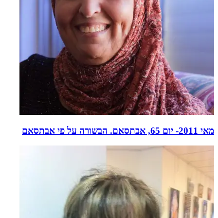
מאי 2011- יום 65, אבתסאם. הבשורה על פי אבתסאם