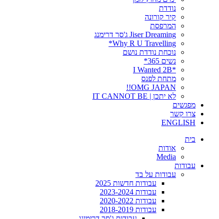
נודדת
קיר קורונה
המרפסת
Jiser Dreaming ג'סר דרימנג
Why R U Travelling*
נוכחת נודדת נושם
נשים 365*
*I Wanted 2B
מתחת לפנס
OMG JAPAN!!
לא יתכן | IT CANNOT BE
מפגשים
צרו קשר
ENGLISH
בית
אודות
Media
עבודות
עבודות על בד
עבודות חדשות 2025
עבודות 2023-2024
עבודות 2020-2022
עבודות 2018-2019
עבודות ג'סר דרימינג