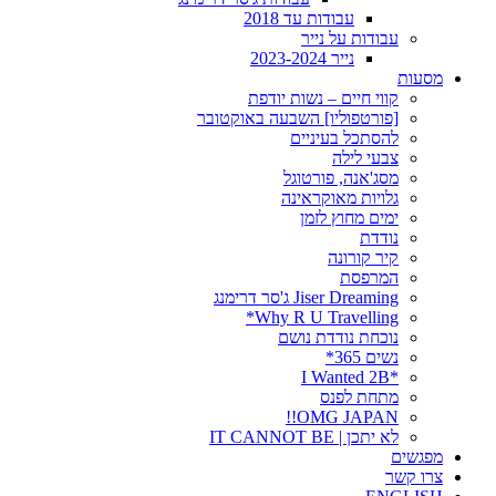
עבודות עד 2018
עבודות על נייר
נייר 2023-2024
מסעות
קווי חיים – נשות יודפת
[פורטפוליו] השבעה באוקטובר
להסתכל בעיניים
צבעי לילה
מסג'אנה, פורטוגל
גלויות מאוקראינה
ימים מחוץ לזמן
נודדת
קיר קורונה
המרפסת
Jiser Dreaming ג'סר דרימנג
Why R U Travelling*
נוכחת נודדת נושם
נשים 365*
*I Wanted 2B
מתחת לפנס
OMG JAPAN!!
לא יתכן | IT CANNOT BE
מפגשים
צרו קשר