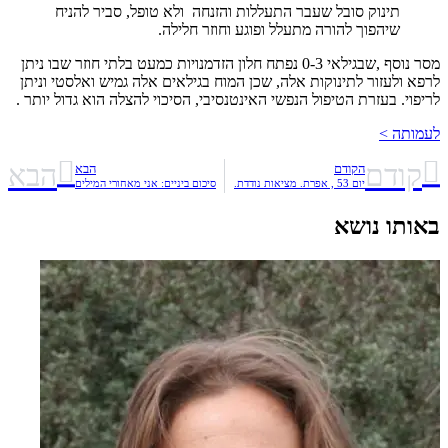
תינוק סובל שעבר התעללות והזנחה ולא טופל, סביר להניח
שיהפוך להורה מתעלל ופוגע וחוזר חלילה.
מסר נוסף ,שבגילאי 0-3 נפתח חלון הזדמנויות כמעט בלתי חוזר שבו ניתן
לרפא ולעזור לתינוקות אלה, שכן המוח בגילאים אלה גמיש ואלסטי וניתן
לריפוי. בעזרת הטיפול הנפשי האינטנסיבי, הסיכוי להצלה הוא גדול יותר .
לעמותה >
קודם
הבא
הקודם
הבא
יום 53 , אפרת. מציאות נודדת.
סיכום ביניים: אני מאחורי המילים
באותו נושא