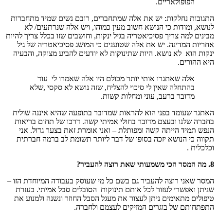
הפופולאריים.
התגובות נחלקות: יש את אלה שמתחברים, רובם נשים שמיד מתחברות
לנושא, ומודות כי הנושא חשוב מעין כמוהו, ויש אלה שנרתעים/ לא
מבינים למה צריך פסיכיאטריה בגיל ינקות, וחושבים שזו בכלל צריך להיות
אחריות המדינה. יש את אלה שטוענים כי המושג פסיכיאטריה של גיל
ינקות הוא לא נושא. היות שתינוקות לא יודעים להביע מצוקה, והבעיה
היא ההורים.
אלה שאתגרו אותי יותר מכולם היו אלה שאמרו לי עוד
בהתחלה שאין לי סיכוי להצליח, שזה נושא לא סקסי ,שלא
מדובר ברעב, עוני ומחלות קשות.
האתגר שעומד בפני הוא להראות שמדובר בתופעה שהיא איננה שולית
בחברה שלנו ובעצם מדובר בחולי אמיתי קשה. דרכו של תחום בריאות
הנפש תמיד הייתה קשה ומפותלת – ואני אומרת זאת בצער גדול. אני
תקווה כי הנושא יזכה בסופו של דבר ליותר תשומת לב ברמה חברתית
וכלכלית .
8. מה המסר הכי משמעותי שאת רוצה להעביר?
המסר שאני רוצה להעביר גם בשם כל מי שעוסק בעבודה המיוחדת הזו –
שניתן ואפשרי לעזור לכל אותם תינוקות הסובלים סבל אמיתי. בעזרת
טיפולים מתאימים ניתן לעצור את מעגל הסבל החוזר ונשנה ולמנוע את
התפתחותם של בוגרים המזיקים לעצמם ולחברה.