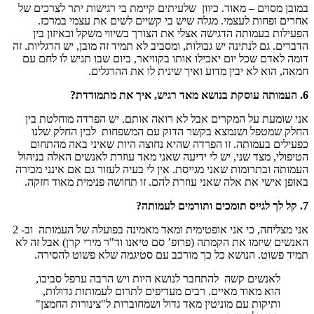
במובן מסוים – מאוד. כיוון שלעיתים קיימת בי רגישות יתר לצרכים של
אחרים ופחות לעצמי. מגלה שיש בי קשיים לשים את עצמי במרכז.
הפעילות בעמותה הדגישה אצלי את הצורך בשיווי משקל ובאיזון בין
הדברים. גם לנתינה יש גבולות, ומסביב לא תמיד זה מובן, יש הרגליות. זה
דומה לאדם שכל יום יאכילו אותו בקוויאר, ביום שבו תגיש לו לחם עם
חמאה, הוא לא יבין מדוע ואיך שינית לו את ההרגלים.
6. העמותה עוסקת בנושא מאד רגיש, איך את מתמודדת?
אני שומעת על המקרים אבל לא רואה אותם. יש הפרדה מוחלטת בין
החלק שמטפל ושנמצא בקשר הדוק עם המשפחות לבין החלק שלנו
כפעילים בעמותה. זו הפרדה שהיא נחוצה היות שאיני באה מהתחום
הטיפולי, מצד שני, יש לי ידיעה שאני מאד עוזרת לאנשים האלה בניהול
העמותה ובתרומות שאני מגייסת. אין לי בעיה לעזור גם אם אינני מכירה
באופן אישי את אלה שאני עוזרת להם. זו תחושה פנימית מאוד חזקה.
7. קל לך לגייס תומכים ותורמים לעמותה?
אני מצליחה, כי אני אופטימית ומאד מאמינה בפועלה של העמותה וב- 2
האנשים שיזמו את הקמתה (פרופ’ סם טיאנו וד"ר מירי קרן) אבל זה לא
תמיד פשוט. הנושא כל כך מורכב עם סטיגמה שלא פשוט להסירה.
לאנשים קשה להתחבר לנושא היות ויש הרבה ערפל סביבו,
הוא מאוד מאיים. רבים מעדיפים לתרום לעמותות גדולות,
ותיקות עם מוניטין מאד גדול ושמחוברות ל"צינורות החמצן"