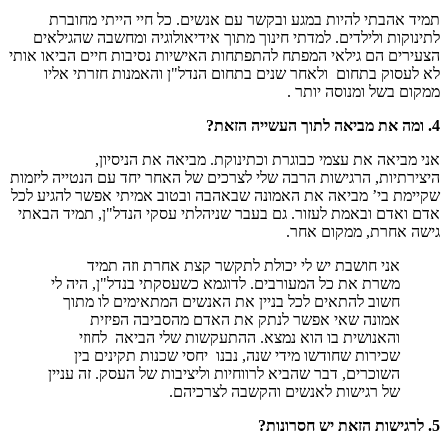
תמיד אהבתי להיות במגע ובקשר עם אנשים. כל חיי הייתי מחוברת
לתינוקות ולילדים. למדתי חינוך מתוך אידיאולוגיה ומחשבה שהגילאים
הצעירים הם גילאי המפתח להתפתחות האישיות נסיבות חיים הביאו אותי
לא לעסוק בתחום ולאחר שנים בתחום הנדל"ן והאמנות חזרתי אליו
ממקום בשל ומנוסה יותר .
4. ומה את מביאה לתוך העשייה הזאת?
אני מביאה את עצמי כבוגרת וכתינוקת. מביאה את הניסיון,
היצירתיות, הרגישות הרבה שלי לצרכים של האחר יחד עם הנטייה ליזמות
שקיימת בי’ מביאה את האמונה שבאהבה ובטוב אמיתי אפשר להגיע לכל
אדם ואדם ובאמת לעזור. גם בעבר שניהלתי עסקי הנדל"ן, תמיד הבאתי
גישה אחרת, ממקום אחר.
אני חושבת יש לי יכולת לתקשר קצת אחרת וזה תמיד
משרת את כל המעורבים. לדוגמא כשעסקתי בנדל"ן, היה לי
חשוב להתאים לכל בניין את האנשים המתאימים לו מתוך
אמונה שאי אפשר לנתק את האדם מהסביבה הפיזית
והאנושית בו הוא נמצא. ההתעקשות שלי הביאה לחוזי
שכירות שחודשו מידי שנה, נבנו יחסי שכנות תקינים בין
השוכרים, דבר שהביא לרווחיות וליציבות של העסק. זה עניין
של רגישות לאנשים והקשבה לצרכיהם.
5. לרגישות הזאת יש חסרונות?