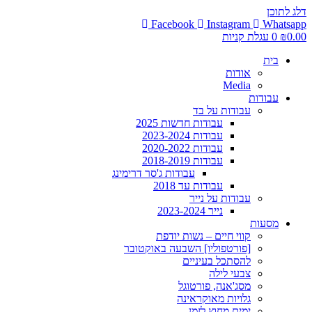
דלג לתוכן
Facebook
Instagram
Whatsapp
0.00
₪
0
עגלת קניות
בית
אודות
Media
עבודות
עבודות על בד
עבודות חדשות 2025
עבודות 2023-2024
עבודות 2020-2022
עבודות 2018-2019
עבודות ג'סר דרימינג
עבודות עד 2018
עבודות על נייר
נייר 2023-2024
מסעות
קווי חיים – נשות יודפת
[פורטפוליו] השבעה באוקטובר
להסתכל בעיניים
צבעי לילה
מסג'אנה, פורטוגל
גלויות מאוקראינה
ימים מחוץ לזמן