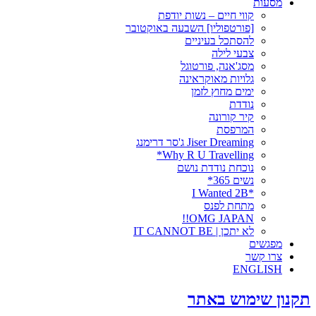
מסעות
קווי חיים – נשות יודפת
[פורטפוליו] השבעה באוקטובר
להסתכל בעיניים
צבעי לילה
מסג'אנה, פורטוגל
גלויות מאוקראינה
ימים מחוץ לזמן
נודדת
קיר קורונה
המרפסת
Jiser Dreaming ג'סר דרימנג
Why R U Travelling*
נוכחת נודדת נושם
נשים 365*
*I Wanted 2B
מתחת לפנס
OMG JAPAN!!
לא יתכן | IT CANNOT BE
מפגשים
צרו קשר
ENGLISH
תקנון שימוש באתר