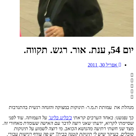
יום 54, ענת. אור. רגש. תקווה.
אפריל 30, 2011
מנהלת את עמותת ת.מ.ר- תינוקות במצוקה והזנחה רגשית בהתנדבות
כך נפגשנו: באחד הערבים קראתי
ב'בלינג בלינג’
על העמותה. עוד לפני
שסיימתי לקרוא, ידעתי שאני רוצה לדבר עם האישה שעומדת מאחורי זה.
מצד שני חשתי רתיעה מהנושא הכואב. מי רוצה לשמוע על תינוקות
סובלים, בעיקר שיש לי תינוקת קטנה בבית? יש פה עודף רגישות עבורי,