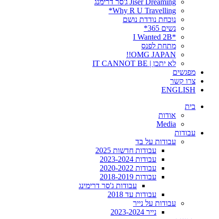
Jiser Dreaming ג'סר דרימנג
Why R U Travelling*
נוכחת נודדת נושם
נשים 365*
*I Wanted 2B
מתחת לפנס
OMG JAPAN!!
לא יתכן | IT CANNOT BE
מפגשים
צרו קשר
ENGLISH
בית
אודות
Media
עבודות
עבודות על בד
עבודות חדשות 2025
עבודות 2023-2024
עבודות 2020-2022
עבודות 2018-2019
עבודות ג'סר דרימינג
עבודות עד 2018
עבודות על נייר
נייר 2023-2024