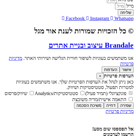
מייל
שליחה
Facebook
Instagram
Whatsapp
© כל הזכויות שמורות לענת אור מגל
Brandale עיצוב ובניית אתרים
אנו משתמשים בעוגיות לשיפור חוויית הגלישה ושירותי האתר.
מדיניות
פרטיות
אישור
העדפות
העדפות פרטיות
×
כאן ניתן לנהל את העדפות הפרטיות שלך. אנו משתמשים בעוגיות
למטרות תפעול, סטטיסטיקות ושיווק.
פונקציונלי (תמיד פעיל)
סטטיסטיקות/Analytics
שיווק/פרסום
התאמה אישית/מדיה משובצת
שמירה
דחייה
משיכת הסכמה
מדיניות פרטיות
מדיניות פרטיות
אל תפספסו שום מסע!
הרשמו לעדכונים