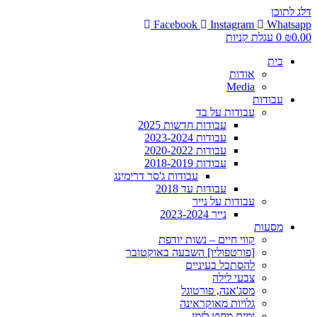
דלג לתוכן
Facebook
Instagram
Whatsapp
0.00
₪
0
עגלת קניות
בית
אודות
Media
עבודות
עבודות על בד
עבודות חדשות 2025
עבודות 2023-2024
עבודות 2020-2022
עבודות 2018-2019
עבודות ג'סר דרימינג
עבודות עד 2018
עבודות על נייר
נייר 2023-2024
מסעות
קווי חיים – נשות יודפת
[פורטפוליו] השבעה באוקטובר
להסתכל בעיניים
צבעי לילה
מסג'אנה, פורטוגל
גלויות מאוקראינה
ימים מחוץ לזמן