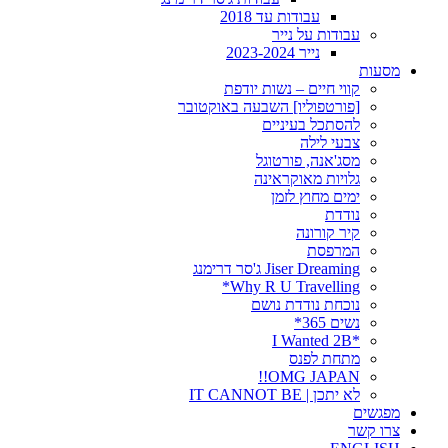
עבודות עד 2018
עבודות על נייר
נייר 2023-2024
מסעות
קווי חיים – נשות יודפת
[פורטפוליו] השבעה באוקטובר
להסתכל בעיניים
צבעי לילה
מסג'אנה, פורטוגל
גלויות מאוקראינה
ימים מחוץ לזמן
נודדת
קיר קורונה
המרפסת
Jiser Dreaming ג'סר דרימנג
Why R U Travelling*
נוכחת נודדת נושם
נשים 365*
*I Wanted 2B
מתחת לפנס
OMG JAPAN!!
לא יתכן | IT CANNOT BE
מפגשים
צרו קשר