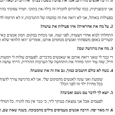
1. הרבה אנשים מזדהים, אבל את עוזבת בשבת בבוקר את הבית, ובאה לכאן, להתנדב. מה גורם לך לעשות את זה?
אני קיבוצניקית, ככה שלתרום לחברה זה בילד-אין בתוכי. תמיד עסקתי בהת
בפעילות באוהל, אני לא רואה את זה כמשהו של התנדבות, זו לא תרומה 
2. על מה את אחראית? איזו פעילות את עושה?
התחלתי לבוא אחרי הצעדה, לפני שנה. אני נוכחת במקום. המון אנשים באי
קשורים באופן משפחתי ואנשים מנחמים אותנו, אומרים ‘וואו הלוואי שלא 
3. מה את מרגישה שם?
די כבד לי שאני רואה אותם או שאנשים מדברים. לפעמים עולות לי דמעות. 
חייל, שזה עוד יותר מחדד את התחושה של הערבות ההדדית, הייתי עושה הכל
4. בטח לא כולם חושבים כמוך, גם את זה את שומעת?
שומעת ואני עונה לאנשים מהמקום שלי. אני לא מרגישה צורך להציף 
בכל מחיר! ילד זה לפני הכל!’
5. יוצא לך לדבר עם נועם ואביבה?
לפעמים אבל אני נמצאת בעיקר ליד, כי כבר אין מה להגיד. כל המילי
6. זה מאד יפה. הרבה אנשים מעמיסים מילים מהמבוכה. בשנה שאת שם, זכור לך רגע שנגע לך במיוחד?