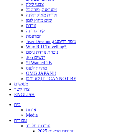
צבעי לילה
מסג’אנה, פורטוגל
גלויות מאוקראינה
ימים מחוץ לזמן
נודדת
קיר קורונה
המרפסת
Jiser Dreaming ג’סר דרימנג
Why R U Travelling*
נוכחת נודדת נושם
נשים 365*
*I Wanted 2B
מתחת לפנס
OMG JAPAN!!
לא יתכן | IT CANNOT BE
מפגשים
צרו קשר
ENGLISH
בית
אודות
Media
עבודות
עבודות על בד
עבודות חדשות 2025