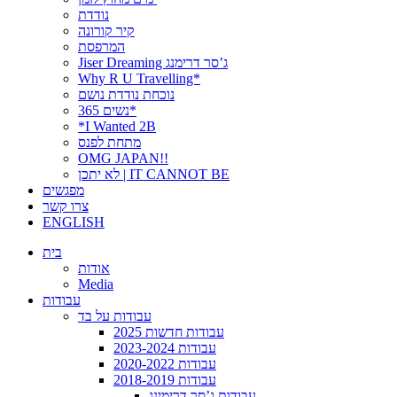
נודדת
קיר קורונה
המרפסת
Jiser Dreaming ג’סר דרימנג
Why R U Travelling*
נוכחת נודדת נושם
נשים 365*
*I Wanted 2B
מתחת לפנס
OMG JAPAN!!
לא יתכן | IT CANNOT BE
מפגשים
צרו קשר
ENGLISH
בית
אודות
Media
עבודות
עבודות על בד
עבודות חדשות 2025
עבודות 2023-2024
עבודות 2020-2022
עבודות 2018-2019
עבודות ג’סר דרימינג