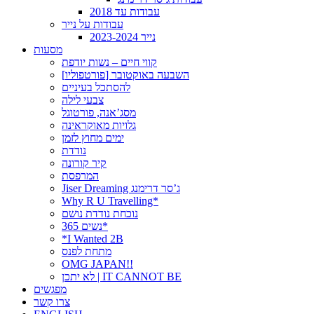
עבודות עד 2018
עבודות על נייר
נייר 2023-2024
מסעות
קווי חיים – נשות יודפת
[פורטפוליו] השבעה באוקטובר
להסתכל בעיניים
צבעי לילה
מסג’אנה, פורטוגל
גלויות מאוקראינה
ימים מחוץ לזמן
נודדת
קיר קורונה
המרפסת
Jiser Dreaming ג’סר דרימנג
Why R U Travelling*
נוכחת נודדת נושם
נשים 365*
*I Wanted 2B
מתחת לפנס
OMG JAPAN!!
לא יתכן | IT CANNOT BE
מפגשים
צרו קשר