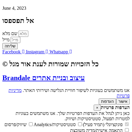
June 4, 2023
אל תפספסו
שם מלא
מייל
שליחה
Facebook
Instagram
Whatsapp
© כל הזכויות שמורות לענת אור מגל
Brandale עיצוב ובניית אתרים
אנו משתמשים בעוגיות לשיפור חוויית הגלישה ושירותי האתר.
מדיניות
פרטיות
אישור
העדפות
העדפות פרטיות
×
כאן ניתן לנהל את העדפות הפרטיות שלך. אנו משתמשים בעוגיות
למטרות תפעול, סטטיסטיקות ושיווק.
פונקציונלי (תמיד פעיל)
סטטיסטיקות/Analytics
שיווק/פרסום
התאמה אישית/מדיה משובצת