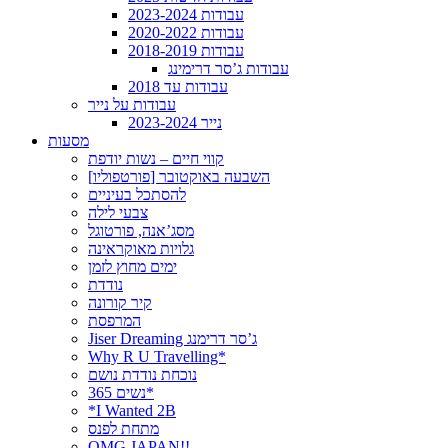
עבודות 2023-2024
עבודות 2020-2022
עבודות 2018-2019
עבודות ג’סר דרימינג
עבודות עד 2018
עבודות על נייר
נייר 2023-2024
מסעות
קווי חיים – נשות יודפת
[פורטפוליו] השבעה באוקטובר
להסתכל בעיניים
צבעי לילה
מסג’אנה, פורטוגל
גלויות מאוקראינה
ימים מחוץ לזמן
נודדת
קיר קורונה
המרפסת
Jiser Dreaming ג’סר דרימנג
Why R U Travelling*
נוכחת נודדת נושם
נשים 365*
*I Wanted 2B
מתחת לפנס
OMG JAPAN!!