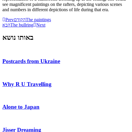
see magnificent paintings on the rafters, depicting various scenes
and numbers in different depictions of life during that era.
Prev
הקודם
The paintings
הבא
The bullring
Next
באותו נושא
Postcards from Ukraine
Why R U Travelling
Alone to Japan
Jisser Dreaming